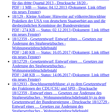
für das dritte Quartal 2013 - Drucksache 18/20 -
PDF
| 1 MB — Status: 04.12.2013
(Dokument, Link öffnet
ein neues Fenster)
18/129 - Kleine Anfrage: Hinweise auf völkerrechtswidrige
Praktiken der USA von deutschem Staatsgebiet aus und die
diesbezüglichen Kenntnisse der Bundesregierung
PDF
| 274 KB — Status: 02.12.2013
(Dokument, Link öffnet
ein neues Fenster)
18/12359 - Gesetzentwurf: Entwurf eines ... Gesetzes zur
Änderung des Strafgesetzbuches -
Wohnungseinbruchdiebstahl
PDF
| 240 KB — Status: 16.05.2017
(Dokument, Link öffnet
ein neues Fenster)
18/12729 - Gesetzentwurf: Entwurf eines … Gesetzes zur
Änderung des Strafgesetzbuches -
Wohnungseinbruchdiebstahl
PDF
| 248 KB — Status: 14.06.2017
(Dokument, Link öffnet
ein neues Fenster)
18/12933 - Beschlussempfehlung: a) zu dem Gesetzentwurf
der Fraktionen der CDU/CSU und SPD - Drucksache
18/12359 - Entwurf eines … Gesetzes zur Änderung des
Strafgesetzbuches - Wohnungseinbruchdiebstahl b) zu dem
Gesetzentwurf der Bundesregierung - Drucksache 18/12729 -
Entwurf eines … Gesetzes zur Änderung des
Strafgesetzbuches - Wohnungseinbruchdiebstahl