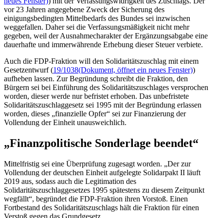
neues Fenster)
) mit der Verfassungswidrigkeit des Zuschlags. Der
vor 23 Jahren angegebene Zweck der Sicherung des
einigungsbedingten Mittelbedarfs des Bundes sei inzwischen
weggefallen. Daher sei die Verfassungsmäßigkeit nicht mehr
gegeben, weil der Ausnahmecharakter der Ergänzungsabgabe eine
dauerhafte und immerwährende Erhebung dieser Steuer verbiete.
Auch die FDP-Fraktion will den Solidaritätszuschlag mit einem
Gesetzentwurf (
19/1038
(Dokument, öffnet ein neues Fenster)
)
aufheben lassen. Zur Begründung schreibt die Fraktion, den
Bürgern sei bei Einführung des Solidaritätszuschlages versprochen
worden, dieser werde nur befristet erhoben. Das unbefristete
Solidaritätszuschlaggesetz sei 1995 mit der Begründung erlassen
worden, dieses „finanzielle Opfer“ sei zur Finanzierung der
Vollendung der Einheit unausweichlich.
„Finanzpolitische Sonderlage beendet“
Mittelfristig sei eine Überprüfung zugesagt worden. „Der zur
Vollendung der deutschen Einheit aufgelegte Solidarpakt II läuft
2019 aus, sodass auch die Legitimation des
Solidaritätszuschlaggesetzes 1995 spätestens zu diesem Zeitpunkt
wegfällt“, begründet die FDP-Fraktion ihren Vorstoß. Einen
Fortbestand des Solidaritätszuschlags hält die Fraktion für einen
Verstoß gegen das Grundgesetz.