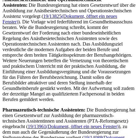
Assistenten:
Die Bundesregierung hat einen Gesetzentwurf über die
Ausbildung zur Anästhesietechnischen und Operationstechnischen
Assistenz vorgelegt (
19/13825
(Dokument, öffnet ein neues
Fenster)
). Die Vorlage wird federführend im Gesundheitsausschuss
beraten. Wie die Bundesregierung schreibt, kommt der
Gesetzentwurf der Forderung nach einer bundeseinheitlichen
Regelung des Anästhesietechnischen Assistenten sowie des
Operationstechnischen Assistenten nach. Das Ausbildungsziel
verdeutliche die modernen Aufgaben der beiden Berufe und
entspreche dem breiten Tätigkeitsspektrum der Berufsangehörigen.
Weitere Neuerungen betreffen die Vernetzung von theoretischem
und praktischem Unterricht mit der praktischen Ausbildung, die
Einführung einer Ausbildungsvergütung und die Voraussetzungen
für das Führen der Berufsbezeichnung. Damit sollen die
Berufsbilder attraktiver und deren Stellung innerhalb der
Gesundheitsberufe gestärkt werden. Mit der Aufwertung soll zudem
der derzeitige Mangel an qualifiziertem Fachpersonal in beiden
Berufen gemildert werden.
Pharmazeutisch-technische Assistenten:
Die Bundesregierung hat
einen Gesetzentwurf zur Ausbildung der pharmazeutisch-
technischen Assistentinnen und Assistenten (PTA-Reformgesetz)
eingebracht (
19/13961
(Dokument, öffnet ein neues Fenster)
), zu
dem nun auch die Gegenäußerung der Bundesregierung zur
Stellungnahme des Bundestages vorliegt (
19/14088
(Dokument,