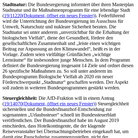
Stadtnatur:
Die Bundesregierung informiert über ihren Masterplan
Stadtnatur und ihr Maßnahmenprogramm für eine lebendige Stadt
(
19/11220
(Dokument, öffnet ein neues Fenster)
). Federführend
wird die Unterrichtung der Bundesregierung im Ausschuss für
Umwelt, Naturschutz und nukleare Sicherheit beraten. Die
Stadtnatur sei unter anderem „unverzichtbar für die Erhaltung der
biologischen Vielfalt“, diene der Gesundheit, fördere den
gesellschaftlichen Zusammenhalt und „leiste einen wichtigen
Beitrag zur Anpassung an den Klimawandel“, heißt es in der
Vorlage. Zudem seien vielfältige Grünflächen „wichtige
Lernräume“ für insbesondere junge Menschen. In dem Programm
definiert die Bundesregierung insgesamt 14 Ziele und ordnet diesen
26 spezifische Maßnahmen zu. So soll unter anderem im
Bundesprogramm Biologische Vielfalt ab 2020 ein neuer
Förderschwerpunkt „Stadtnatur“ geschaffen werden. Der Aspekt
soll zudem in weiteren Bundesprogrammen gestärkt werden.
Steuergleichheit:
Die AfD-Fraktion will in einem Antrag
(
19/14070
(Dokument, öffnet ein neues Fenster)
) Steuergleichheit
sicherstellen und die Bundesfinanzhof-Entscheidung zur
sogenannten „Urlaubssteuer“ schnell im Bundessteuerblatt
veröffentlichen. Der Bundesfinanzhof habe im August 2019
entschieden, dass Hotelkontingente, die der klagende
Reiseveranstalter bei Übernachtungsbetrieben eingekauft hat, um
damit eine Pauschalreise zusammenzustellen, nicht der