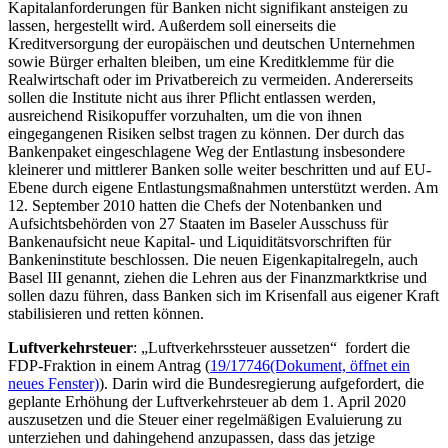
Kapitalanforderungen für Banken nicht signifikant ansteigen zu
lassen, hergestellt wird. Außerdem soll einerseits die
Kreditversorgung der europäischen und deutschen Unternehmen
sowie Bürger erhalten bleiben, um eine Kreditklemme für die
Realwirtschaft oder im Privatbereich zu vermeiden. Andererseits
sollen die Institute nicht aus ihrer Pflicht entlassen werden,
ausreichend Risikopuffer vorzuhalten, um die von ihnen
eingegangenen Risiken selbst tragen zu können. Der durch das
Bankenpaket eingeschlagene Weg der Entlastung insbesondere
kleinerer und mittlerer Banken solle weiter beschritten und auf EU-
Ebene durch eigene Entlastungsmaßnahmen unterstützt werden. Am
12. September 2010 hatten die Chefs der Notenbanken und
Aufsichtsbehörden von 27 Staaten im Baseler Ausschuss für
Bankenaufsicht neue Kapital- und Liquiditätsvorschriften für
Bankeninstitute beschlossen. Die neuen Eigenkapitalregeln, auch
Basel III genannt, ziehen die Lehren aus der Finanzmarktkrise und
sollen dazu führen, dass Banken sich im Krisenfall aus eigener Kraft
stabilisieren und retten können.
Luftverkehrsteuer
: „Luftverkehrssteuer aussetzen“ fordert die
FDP-Fraktion in einem Antrag (
19/17746
(Dokument, öffnet ein
neues Fenster)
). Darin wird die Bundesregierung aufgefordert, die
geplante Erhöhung der Luftverkehrsteuer ab dem 1. April 2020
auszusetzen und die Steuer einer regelmäßigen Evaluierung zu
unterziehen und dahingehend anzupassen, dass das jetzige