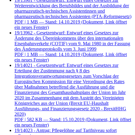
19/13961 - Gesetzentwurf: Entwurf eines Gesetzes zur
Weiterentwicklung des Berufsbildes und der Ausbildung der
pharmazeutisch-technischen Assistentinnen und
pharmazeutisch-technischen Assistenten (PTA-Reformgesetz)
PDF
| 1 MB — Stand: 14.10.2019
(Dokument, Link öffnet
ein neues Fenster)
19/13962 - Gesetzentwurf: Entwurf eines Gesetzes zur
Änderung des Übereinkommens über den internationalen
Eisenbahnverkehr (COTIF) vom 9. Mai 1980 in der Fassung
des Änderungsprotokolls vom 3. Juni 1999
PDF
| 1 MB — Stand: 14.10.2019
(Dokument, Link öffnet
ein neues Fenster)
19/14021 - Gesetzentwurf: Entwurf eines Gesetzes zur
Erteilung der Zustimmung nach § 8 des
Integrationsverantwortungsgesetzes zum Vorschlag der
Europäischen Kommission für eine Verordnung des Rates
über Maßnahmen betreffend die Ausführung und die
Finanzierung des Gesamthaushaltsplans der Union im Jahr
2020 im Zusammenhang mit dem Austritt des Vereinigten
Königreiches aus der Union (Brexit EU-Haushalt
Ausführungs- und Finanzierungsgesetz 2020 - BrexitHHG
2020)
PDF
| 582 KB — Stand: 15.10.2019
(Dokument, Link öffnet
ein neues Fenster)
19/14023 - Antrag: Pflegelöhne auf Tarifniveau sofort