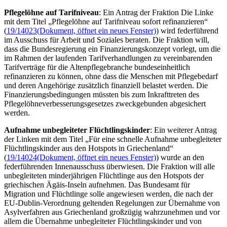
Pflegelöhne auf Tarifniveau
: Ein Antrag der Fraktion Die Linke
mit dem Titel „Pflegelöhne auf Tarifniveau sofort refinanzieren“
(
19/14023
(Dokument, öffnet ein neues Fenster)
) wird federführend
im Ausschuss für Arbeit und Soziales beraten. Die Fraktion will,
dass die Bundesregierung ein Finanzierungskonzept vorlegt, um die
im Rahmen der laufenden Tarifverhandlungen zu vereinbarenden
Tarifverträge für die Altenpflegebranche bundeseinheitlich
refinanzieren zu können, ohne dass die Menschen mit Pflegebedarf
und deren Angehörige zusätzlich finanziell belastet werden. Die
Finanzierungsbedingungen müssten bis zum Inkrafttreten des
Pflegelöhneverbesserungsgesetzes zweckgebunden abgesichert
werden.
Aufnahme unbegleiteter Flüchtlingskinder
: Ein weiterer Antrag
der Linken mit dem Titel „Für eine schnelle Aufnahme unbegleiteter
Flüchtlingskinder aus den
Hotspots
in Griechenland“
(
19/14024
(Dokument, öffnet ein neues Fenster)
) wurde an den
federführenden Innenausschuss überwiesen. Die Fraktion will alle
unbegleiteten minderjährigen Flüchtlinge aus den
Hotspots
der
griechischen Ägäis-Inseln aufnehmen. Das Bundesamt für
Migration und Flüchtlinge solle angewiesen werden, die nach der
EU-
Dublin
-Verordnung geltenden Regelungen zur Übernahme von
Asylverfahren aus Griechenland großzügig wahrzunehmen und vor
allem die Übernahme unbegleiteter Flüchtlingskinder und von