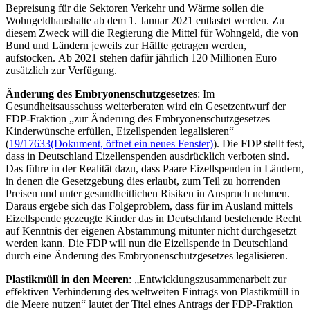
Bepreisung für die Sektoren Verkehr und Wärme sollen die
Wohngeldhaushalte ab dem 1. Januar 2021 entlastet werden. Zu
diesem Zweck will die Regierung die Mittel für Wohngeld, die von
Bund und Ländern jeweils zur Hälfte getragen werden,
aufstocken. Ab 2021 stehen dafür jährlich 120 Millionen Euro
zusätzlich zur Verfügung.
Änderung des Embryonenschutzgesetzes
: Im
Gesundheitsausschuss weiterberaten wird ein Gesetzentwurf der
FDP-Fraktion „zur Änderung des Embryonenschutzgesetzes –
Kinderwünsche erfüllen, Eizellspenden legalisieren“
(
19/17633
(Dokument, öffnet ein neues Fenster)
). Die FDP stellt fest,
dass in Deutschland Eizellenspenden ausdrücklich verboten sind.
Das führe in der Realität dazu, dass Paare Eizellspenden in Ländern,
in denen die Gesetzgebung dies erlaubt, zum Teil zu horrenden
Preisen und unter gesundheitlichen Risiken in Anspruch nehmen.
Daraus ergebe sich das Folgeproblem, dass für im Ausland mittels
Eizellspende gezeugte Kinder das in Deutschland bestehende Recht
auf Kenntnis der eigenen Abstammung mitunter nicht durchgesetzt
werden kann. Die FDP will nun die Eizellspende in Deutschland
durch eine Änderung des Embryonenschutzgesetzes legalisieren.
Plastikmüll in den Meeren
: „Entwicklungszusammenarbeit zur
effektiven Verhinderung des weltweiten Eintrags von Plastikmüll in
die Meere nutzen“ lautet der Titel eines Antrags der FDP-Fraktion