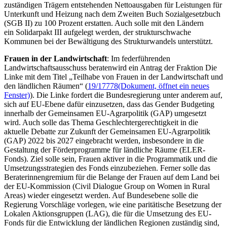
zuständigen Trägern entstehenden Nettoausgaben für Leistungen für
Unterkunft und Heizung nach dem Zweiten Buch Sozialgesetzbuch
(SGB II) zu 100 Prozent erstatten. Auch solle mit den Ländern
ein Solidarpakt III aufgelegt werden, der strukturschwache
Kommunen bei der Bewältigung des Strukturwandels unterstützt.
Frauen in der Landwirtschaft
: Im federführenden
Landwirtschaftsausschuss beratenwird ein Antrag der Fraktion Die
Linke mit dem Titel „Teilhabe von Frauen in der Landwirtschaft und
den ländlichen Räumen“ (
19/17778
(Dokument, öffnet ein neues
Fenster)
). Die Linke fordert die Bundesregierung unter anderem auf,
sich auf EU-Ebene dafür einzusetzen, dass das
Gender Budgeting
innerhalb der Gemeinsamen EU-Agrarpolitik (GAP) umgesetzt
wird. Auch solle das Thema Geschlechtergerechtigkeit in die
aktuelle Debatte zur Zukunft der Gemeinsamen EU-Agrarpolitik
(GAP) 2022 bis 2027 eingebracht werden, insbesondere in die
Gestaltung der Förderprogramme für ländliche Räume (ELER-
Fonds
). Ziel solle sein, Frauen aktiver in die Programmatik und die
Umsetzungsstrategien des
Fonds
einzubeziehen. Ferner solle das
Beraterinnengremium für die Belange der Frauen auf dem Land bei
der EU-Kommission (
Civil Dialogue Group on Women in Rural
Areas
) wieder eingesetzt werden. Auf Bundesebene solle die
Regierung Vorschläge vorlegen, wie eine paritätische Besetzung der
Lokalen Aktionsgruppen (LAG), die für die Umsetzung des EU-
Fonds
für die Entwicklung der ländlichen Regionen zuständig sind,