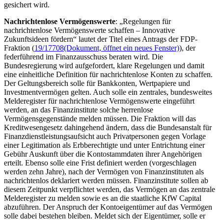
gesichert wird.
Nachrichtenlose Vermögenswerte
: „Regelungen für
nachrichtenlose Vermögenswerte schaffen – Innovative
Zukunftsideen fördern“ lautet der Titel eines Antrags der FDP-
Fraktion (
19/17708
(Dokument, öffnet ein neues Fenster)
), der
federführend im Finanzausschuss beraten wird. Die
Bundesregierung wird aufgefordert, klare Regelungen und damit
eine einheitliche Definition für nachrichtenlose Konten zu schaffen.
Der Geltungsbereich solle für Bankkonten, Wertpapiere und
Investmentvermögen gelten. Auch solle ein zentrales, bundesweites
Melderegister für nachrichtenlose Vermögenswerte eingeführt
werden, an das Finanzinstitute solche herrenlose
Vermögensgegenstände melden müssen. Die Fraktion will das
Kreditwesengesetz dahingehend ändern, dass die Bundesanstalt für
Finanzdienstleistungsaufsicht auch Privatpersonen gegen Vorlage
einer Legitimation als Erbberechtigte und unter Entrichtung einer
Gebühr Auskunft über die Kontostammdaten ihrer Angehörigen
erteilt. Ebenso solle eine Frist definiert werden (vorgeschlagen
werden zehn Jahre), nach der Vermögen von Finanzinstituten als
nachrichtenlos deklariert werden müssen. Finanzinstitute sollen ab
diesem Zeitpunkt verpflichtet werden, das Vermögen an das zentrale
Melderegister zu melden sowie es an die staatliche KfW
Capital
abzuführen. Der Anspruch der Kontoeigentümer auf das Vermögen
solle dabei bestehen bleiben. Meldet sich der Eigentümer, solle er