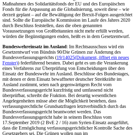
Maßnahmen des Solidaritätsfonds der EU und des Europäischen
Fonds
für die Anpassung an die Globalisierung, soweit diese – wie
derzeit geplant – auf die Bewältigung der
Brexit
-Folgen ausgerichtet
sind. Sollte die Europäische Kommission im Laufe des Jahres 2020
durch Beschluss feststellen, dass die oben genannten
Voraussetzungen von Großbritannien nicht mehr erfüllt werden,
würden die Begünstigungen enden, heißt es in dem Gesetzentwurf.
Bundeswehreinsatz im Ausland
: Im Rechtsausschuss wird ein
Gesetzentwurf von Bündnis 90/Die Grünen zur Änderung des
Bundesverfassungsgerichts (
19/14025
(Dokument, öffnet ein neues
Fenster)
) federführend beraten. Dabei geht es um die Verankerung
eines Verfahrens zur Überprüfung von Entscheidungen über den
Einsatz der Bundeswehr im Ausland. Beschlüsse des Bundestages,
mit denen er dem Einsatz bewaffneter deutscher Streitkräfte im
Ausland zustimmt, seien nach gegenwärtigem Recht vom
Bundesverfassungsgericht kurzfristig und umfassend nicht
überprüfbar, schreibt die Fraktion. Bei derartig wesentlichen
Angelegenheiten müsse aber die Möglichkeit bestehen, dass
verfassungsrechtliche Grundsatzfragen letztverbindlich durch das
Bundesverfassungsgericht beantwortet werden. Das
Bundesverfassungsgericht habe in seinem Beschluss vom
17.September 2019 (2 BvE 2 / 16) zum Syrien-Einsatz ausgeführt,
dass die Ermöglichung verfassungsgerichtlicher Kontrolle Sache des
Gesetzgebers sei. Die Grünen wollen nun im