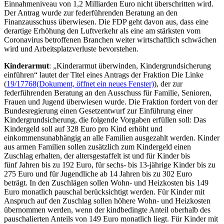
Einnahmeniveau von 1,2 Milliarden Euro nicht überschritten wird.
Der Antrag wurde zur federführenden Beratung an den
Finanzausschuss überwiesen. Die FDP geht davon aus, dass eine
derartige Erhöhung den Luftverkehr als eine am stärksten vom
Coronavirus betroffenen Branchen weiter wirtschaftlich schwächen
wird und Arbeitsplatzverluste bevorstehen.
Kinderarmut
: „Kinderarmut überwinden, Kindergrundsicherung
einführen“ lautet der Titel eines Antrags der Fraktion Die Linke
(
19/17768
(Dokument, öffnet ein neues Fenster)
), der zur
federführenden Beratung an den Ausschuss für Familie, Senioren,
Frauen und Jugend überwiesen wurde. Die Fraktion fordert von der
Bundesregierung einen Gesetzentwurf zur Einführung einer
Kindergrundsicherung, die folgende Vorgaben erfüllen soll: Das
Kindergeld soll auf 328 Euro pro Kind erhöht und
einkommensunabhängig an alle Familien ausgezahlt werden. Kinder
aus armen Familien sollen zusätzlich zum Kindergeld einen
Zuschlag erhalten, der altersgestaffelt ist und für Kinder bis
fünf Jahren bis zu 192 Euro, für sechs- bis 13-jährige Kinder bis zu
275 Euro und für Jugendliche ab 14 Jahren bis zu 302 Euro
beträgt. In den Zuschlägen sollen Wohn- und Heizkosten bis 149
Euro monatlich pauschal berücksichtigt werden. Für Kinder mit
Anspruch auf den Zuschlag sollen höhere Wohn- und Heizkosten
übernommen werden, wenn der kindbedingte Anteil oberhalb des
pauschalierten Anteils von 149 Euro monatlich liegt. Für Kinder mit