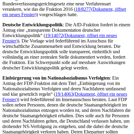
Bundesverfassungsgerichtsgesetz eine neue Verfahrensart
verankern, wie das die Fraktion 2016 (
18/8277
(Dokument, öffnet
ein neues Fenster)
) vorgeschlagen hatte.
Deutsche Entwicklungspolitik
: Die AfD-Fraktion fordert in einem
Antrag eine „transparente Dokumentation deutscher
Entwicklungspolitik“ (
19/14072
(Dokument, öffnet ein neues
Fenster)
). Die Vorlage wird federführend im Ausschuss für
wirtschaftliche Zusammenarbeit und Entwicklung beraten. Die
deutsche Entwicklungspolitik solle transparent, einheitlich und
vollständig an einer zentralen Stelle dokumentiert werden, fordert
die Fraktion. Ein Schwerpunkt solle auf messbare Auswirkungen
deutscher Entwicklungspolitik gelegt werden.
Einbürgerung von im Nationalsozialismus Verfolgten
: Ein
Antrag der FDP-Fraktion mit dem Titel „Einbürgerung von im
Nationalsozialismus Verfolgten und deren Nachfahren umfassend
und klar gesetzlich regeln“ (
19/14063
(Dokument, öffnet ein neues
Fenster)
) wird federführend im Innenausschuss beraten. Laut FDP
sollen neben Personen, denen die deutsche Staatsangehörigkeit im
Nationalsozialismus entzogen worden ist, und deren Nachfahren die
deutsche Staatsangehörigkeit erhalten. Dies solle auch für Personen
und deren Nachfahren gelten, die Deutschland verlassen haben, um
drohender NS-Verfolgung zu entgehen, und die dabei die deutsche
Staatsangehörigkeit verloren haben. Deren Ehepartner sollten