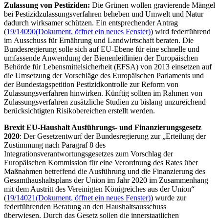
Zulassung von Pestiziden:
Die Grünen wollen gravierende Mängel
bei Pestizidzulassungsverfahren beheben und Umwelt und Natur
dadurch wirksamer schützen. Ein entsprechender Antrag
(
19/14090
(Dokument, öffnet ein neues Fenster)
) wird federführend
im Ausschuss für Ernährung und Landwirtschaft beraten. Die
Bundesregierung solle sich auf EU-Ebene für eine schnelle und
umfassende Anwendung der Bienenleitlinien der Europäischen
Behörde für Lebensmittelsicherheit (EFSA) von 2013 einsetzen auf
die Umsetzung der Vorschläge des Europäischen Parlaments und
der Bundestagspetition Pestizidkontrolle zur Reform von
Zulassungsverfahren hinwirken. Künftig sollten im Rahmen von
Zulassungsverfahren zusätzliche Studien zu bislang unzureichend
berücksichtigten Risikobereichen erstellt werden.
Brexit
EU-Haushalt Ausführungs- und Finanzierungsgesetz
2020
: Der Gesetzentwurf der Bundesregierung zur „Erteilung der
Zustimmung nach Paragraf 8 des
Integrationsverantwortungsgesetzes zum Vorschlag der
Europäischen Kommission für eine Verordnung des Rates über
Maßnahmen betreffend die Ausführung und die Finanzierung des
Gesamthaushaltsplans der Union im Jahr 2020 im Zusammenhang
mit dem Austritt des Vereinigten Königreiches aus der Union“
(
19/14021
(Dokument, öffnet ein neues Fenster)
) wurde zur
federführenden Beratung an den Haushaltsausschuss
überwiesen. Durch das Gesetz sollen die innerstaatlichen