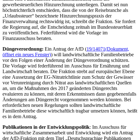
gewerbesteuerlichen Hinzurechnung unterliegen. Damit sei nun
höchstrichterlich entschieden, dass die von der Reisebranche als
„Urlaubssteuer“ bezeichnete Hinzurechnungspraxis der
Finanzverwaltung rechtswidrig ist, schreibt die Fraktion. Sie fordert
die Regierung auf, die Entscheidung zeitnah im Bundessteuerblatt
zu veröffentlichen. Federführend wird die Vorlage im
Finanzausschuss beraten.
Düngeverordnung:
Ein Antrag der AfD (
19/14071
(Dokument,
öffnet ein neues Fenster)
) will landwirtschaftliche Familienbetriebe
vor den Folgen einer Änderung der Düngeverordnung schützen.
Die Vorlage wird federführend im Ausschuss für Ernährung und
Landwirtschaft beraten. Die Fraktion strebt auf europäischer Ebene
eine Aussetzung der EG-Nitratrichtlinie zum Schutz der Gewässer
vor Verunreinigung durch Nitrat aus landwirtschaftlichen Quellen
an, um die Maßnahmen des 2017 geänderten Düngerechts
evaluieren zu können, mit deren Erkenntnissen dann gegebenenfalls
Änderungen am Düngerecht vorgenommen werden könnten. Bei
erforderlichen neuen Regelungen sollten landwirtschaftliche
Familienbetriebe diese wirtschaftlich tragbar umsetzen können, heißt
es in dem Antrag.
Publikationen in der Entwicklungspolitik
: Im Ausschuss für
wirtschaftliche Zusammenarbeit und Entwicklung wird ein Antrag
der AfD-Fraktion mit dem Titel „Deutschsprachige Publikationen