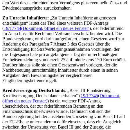
den Wert des nachrichtenlosen Vermögens plus eventuelle Zins- und
Dividendenansprüche zurückerhalten.
Zu Unrecht Inhaftierte
: „Zu Unrecht Inhaftierte angemessen
entschädigen“ lautet der Titel eines weiteren FDP-Antrags
(
19/17744
(Dokument, öffnet ein neues Fenster)
), der federführend
im Ausschuss für Recht und Verbraucherschutz beraten wird. Die
Bundesregierung wird darin aufgefordert, einen Gesetzentwurf zur
Änderung des Paragrafen 7 Absatz 3 des Gesetzes über die
Entschädigung für Strafverfolgungsmaßnahmen vorzulegen, der
die Tagespauschale pro angefangenen Tag der unrechtmäßigen
Freiheitsentziehung von derzeit 25 auf mindestens 150 Euro erhöht.
Darüber hinaus solle sie einen Gesetzentwurf vorlegen, der die
Nachbetreuung unrechtmäßig Inhaftierter durch einen in seinen
Aufgaben dem Bewährungshelfer vergleichbaren
Eingliederungsbetreuer regelt.
Kreditversorgung Deutschlands
: „Basel-III-Finalisierung –
Kreditversorgung Deutschlands erhalten“ (
19/17745
(Dokument,
öffnet ein neues Fenster)
) ist ein weiterer FDP-Antrag
überschrieben, der zur federführenden Beratung an den
Finanzausschuss überwiesen wurde. Demnach soll sich die
Bundesregierung bei der anstehenden Umsetzung von Basel III auf
der EU-Ebene unter anderem dafür einsetzen, dass ein Ausgleich
zwischen der Umsetzung von Basel III und der Zusage, die