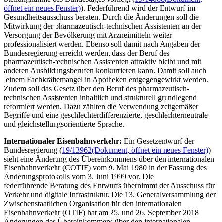
öffnet ein neues Fenster)
). Federführend wird der Entwurf im
Gesundheitsausschuss beraten. Durch die Änderungen soll die
Mitwirkung der pharmazeutisch-technischen Assistenten an der
Versorgung der Bevölkerung mit Arzneimitteln weiter
professionalisiert werden. Ebenso soll damit nach Angaben der
Bundesregierung erreicht werden, dass der Beruf des
pharmazeutisch-technischen Assistenten attraktiv bleibt und mit
anderen Ausbildungsberufen konkurrieren kann. Damit soll auch
einem Fachkräftemangel in Apotheken entgegengewirkt werden.
Zudem soll das Gesetz über den Beruf des pharmazeutisch-
technischen Assistenten inhaltlich und strukturell grundlegend
reformiert werden. Dazu zählten die Verwendung zeitgemäßer
Begriffe und eine geschlechterdifferenzierte, geschlechterneutrale
und gleichstellungsorientierte Sprache.
Internationaler Eisenbahnverkehr:
Ein Gesetzentwurf der
Bundesregierung (
19/13962
(Dokument, öffnet ein neues Fenster)
)
sieht eine Änderung des Übereinkommens über den internationalen
Eisenbahnverkehr (COTIF) vom 9. Mai 1980 in der Fassung des
Änderungsprotokolls vom 3. Juni 1999 vor. Die
federführende Beratung des Entwurfs übernimmt der Ausschuss für
Verkehr und digitale Infrastruktur. Die 13. Generalversammlung der
Zwischenstaatlichen Organisation für den internationalen
Eisenbahnverkehr (OTIF) hat am 25. und 26. September 2018
Änderungen des Übereinkommens über den internationalen