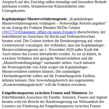
Anspruch auf den Zuschlag sollen einmalige und besondere Bedarfe
anerkannt werden, beispielsweise Klassenfahrten oder
Umzugskosten.
Kapitalanleger-Musterverfahrensgesetz
: „Kapitalanleger-
Musterverfahrensgesetz verlängern – Notwendige Reform angehen“
ist ein Antrag der Fraktion Bündnis 90/Die Grünen
(
19/17751
(Dokument, öffnet ein neues Fenster)
) überschrieben, der
federführend im Ausschuss für Recht und Verbraucherschutz
beraten wird. Die Grünen fordern die Bundesregierung auf, einen
Gesetzentwurf vorzulegen, der verhindert, dass das Kapitalanleger-
Musterverfahrensgesetz am 1. November 2020 außer Kraft tritt.
Auch müsse das Gesetz überarbeitet werden. So sei zu klären, in
welchem Verhältnis dort geregelte Musterverfahren und die
„Musterfeststellungsklage“ zueinander stehen. Auch müssten
die Prozessgerichte von Amts wegen ein Kapitalanleger-
Musterverfahren einleiten können. Die zuständigen
Oberlandesgerichte sollten auf die Feststellungsziele Einfluss
nehmen können. Den Anwendungsbereich des sogenannten
„Kostenerstattungsdeckels“ will die Fraktion erweitern.
Entgelttransparenz zwischen Frauen und Männern
: Im
federführenden Ausschuss für Familie, Senioren, Frauen und Jugend
beraten wird ein Bericht der Bundesregierung zur Wirksamkeit des
Gesetzes zur Förderung der Entgelttransparenz zwischen Frauen