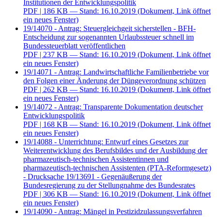
Institutionen der Entwicklungspolitik
PDF
| 186 KB — Stand: 16.10.2019
(Dokument, Link öffnet
ein neues Fenster)
19/14070 - Antrag: Steuergleichgeit sicherstellen - BFH-
Entscheidung zur sogenannten Urlaubssteuer schnell im
Bundessteuerblatt veröffentlichen
PDF
| 237 KB — Stand: 16.10.2019
(Dokument, Link öffnet
ein neues Fenster)
19/14071 - Antrag: Landwirtschaftliche Familienbetriebe vor
den Folgen einer Änderung der Düngeverordnung schützen
PDF
| 262 KB — Stand: 16.10.2019
(Dokument, Link öffnet
ein neues Fenster)
19/14072 - Antrag: Transparente Dokumentation deutscher
Entwicklungspolitik
PDF
| 168 KB — Stand: 16.10.2019
(Dokument, Link öffnet
ein neues Fenster)
19/14088 - Unterrichtung: Entwurf eines Gesetzes zur
Weiterentwicklung des Berufsbildes und der Ausbildung der
pharmazeutisch-technischen Assistentinnen und
pharmazeutisch-technischen Assistenten (PTA-Reformgesetz)
- Drucksache 19/13691 - Gegenäußerung der
Bundesregierung zu der Stellungnahme des Bundesrates
PDF
| 306 KB — Stand: 16.10.2019
(Dokument, Link öffnet
ein neues Fenster)
19/14090 - Antrag: Mängel in Pestizidzulassungsverfahren