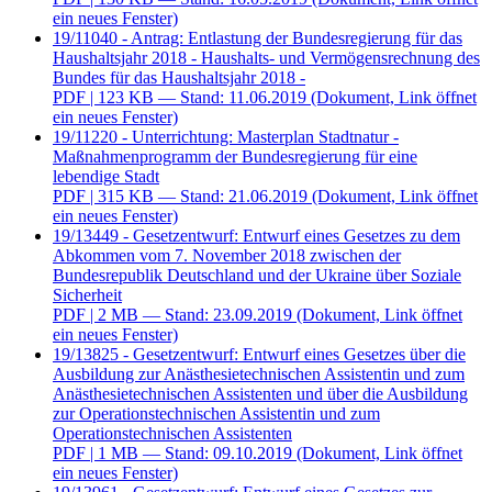
ein neues Fenster)
19/11040 - Antrag: Entlastung der Bundesregierung für das
Haushaltsjahr 2018 - Haushalts- und Vermögensrechnung des
Bundes für das Haushaltsjahr 2018 -
PDF
| 123 KB — Stand: 11.06.2019
(Dokument, Link öffnet
ein neues Fenster)
19/11220 - Unterrichtung: Masterplan Stadtnatur -
Maßnahmenprogramm der Bundesregierung für eine
lebendige Stadt
PDF
| 315 KB — Stand: 21.06.2019
(Dokument, Link öffnet
ein neues Fenster)
19/13449 - Gesetzentwurf: Entwurf eines Gesetzes zu dem
Abkommen vom 7. November 2018 zwischen der
Bundesrepublik Deutschland und der Ukraine über Soziale
Sicherheit
PDF
| 2 MB — Stand: 23.09.2019
(Dokument, Link öffnet
ein neues Fenster)
19/13825 - Gesetzentwurf: Entwurf eines Gesetzes über die
Ausbildung zur Anästhesietechnischen Assistentin und zum
Anästhesietechnischen Assistenten und über die Ausbildung
zur Operationstechnischen Assistentin und zum
Operationstechnischen Assistenten
PDF
| 1 MB — Stand: 09.10.2019
(Dokument, Link öffnet
ein neues Fenster)