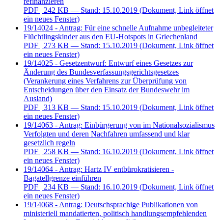
refinanzieren
PDF
| 242 KB — Stand: 15.10.2019
(Dokument, Link öffnet
ein neues Fenster)
19/14024 - Antrag: Für eine schnelle Aufnahme unbegleiteter
Flüchtlingskinder aus den EU-Hotspots in Griechenland
PDF
| 273 KB — Stand: 15.10.2019
(Dokument, Link öffnet
ein neues Fenster)
19/14025 - Gesetzentwurf: Entwurf eines Gesetzes zur
Änderung des Bundesverfassungsgerichtsgesetzes
(Verankerung eines Verfahrens zur Überprüfung von
Entscheidungen über den Einsatz der Bundeswehr im
Ausland)
PDF
| 313 KB — Stand: 15.10.2019
(Dokument, Link öffnet
ein neues Fenster)
19/14063 - Antrag: Einbürgerung von im Nationalsozialismus
Verfolgten und deren Nachfahren umfassend und klar
gesetzlich regeln
PDF
| 258 KB — Stand: 16.10.2019
(Dokument, Link öffnet
ein neues Fenster)
19/14064 - Antrag: Hartz IV entbürokratisieren -
Bagatellgrenze einführen
PDF
| 234 KB — Stand: 16.10.2019
(Dokument, Link öffnet
ein neues Fenster)
19/14068 - Antrag: Deutschsprachige Publikationen von
ministeriell mandatierten, politisch handlungsempfehlenden