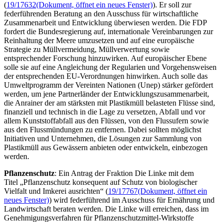
(
19/17632
(Dokument, öffnet ein neues Fenster)
). Er soll zur
federführenden Beratung an den Ausschuss für wirtschaftliche
Zusammenarbeit und Entwicklung überwiesen werden. Die FDP
fordert die Bundesregierung auf, internationale Vereinbarungen zur
Reinhaltung der Meere umzusetzen und auf eine europäische
Strategie zu Müllvermeidung, Müllverwertung sowie
entsprechender Forschung hinzuwirken. Auf europäischer Ebene
solle sie auf eine Angleichung der Regularien und Vorgehensweisen
der entsprechenden EU-Verordnungen hinwirken. Auch solle das
Umweltprogramm der Vereinten Nationen (Unep) stärker gefördert
werden, um jene Partnerländer der Entwicklungszusammenarbeit,
die Anrainer der am stärksten mit Plastikmüll belasteten Flüsse sind,
finanziell und technisch in die Lage zu versetzen, Abfall und vor
allem Kunststoffabfall aus den Flüssen, von den Flussufern sowie
aus den Flussmündungen zu entfernen. Dabei sollten möglichst
Initiativen und Unternehmen, die Lösungen zur Sammlung von
Plastikmüll aus Gewässern anbieten oder entwickeln, einbezogen
werden.
Pflanzenschutz
: Ein Antrag der Fraktion Die Linke mit dem
Titel „Pflanzenschutz konsequent auf Schutz von biologischer
Vielfalt und Imkerei ausrichten“ (
19/17767
(Dokument, öffnet ein
neues Fenster)
) wird federführend im Ausschuss für Ernährung und
Landwirtschaft beraten werden. Die Linke will erreichen, dass im
Genehmigungsverfahren für Pflanzenschutzmittel-Wirkstoffe