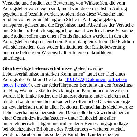
Versuche und Studien zur Bewertung von Wirkstoffen, die vom
Antragsteller vorzulegen sind, nicht von diesem selbst in Auftrag
gegeben und bezahlt werden, sondern dass diese Versuche und
Studien von einer unabhängigen Stelle in Auftrag gegeben,
transparent gelistet und die Ergebnisse nach Abschluss der Versuche
und Studien öffentlich zugänglich gemacht werden. Diese Versuche
und Studien sollen aus einem
Fonds
finanziert werden, in den die
Antragsteller entsprechend dem Prüfumfang einzahlen. Die Fraktion
will sicherstellen, dass weder Institutionen der Risikobewertung
noch die beteiligten Wissenschaftler Interessenkonflikten
unterliegen.
Gleichwertige Lebensverhältnisse
: „Gleichwertige
Lebensverhältnisse in starken Kommunen“ lautet der Titel eines
Antrags der Fraktion Die Linke (
19/17772
(Dokument, öffnet ein
neues Fenster)
), der zur federführenden Beratung an den Ausschuss
für Bau, Wohnen, Stadtentwicklung und Kommunen überwiesen
wurde. Die Linke fordert die Bundesregierung unter anderem auf,
mit den Ländern eine bedarfsgerechte öffentliche Daseinsvorsorge
zu gewährleisten und in allen Regionen Deutschlands gleichwertige
Lebensverhältnisse herzustellen. Dazu solle die Gewerbesteuer zu
einer Gemeindewirtschaftsteuer – unter Einbeziehung aller
unternehmerisch Tätigen und mit breiterer Bemessungsgrundlage
bei gleichzeitiger Erhöhung des Freibetrages – weiterentwickelt
werden. Darüber hinaus solle der Bund den Ländern die den