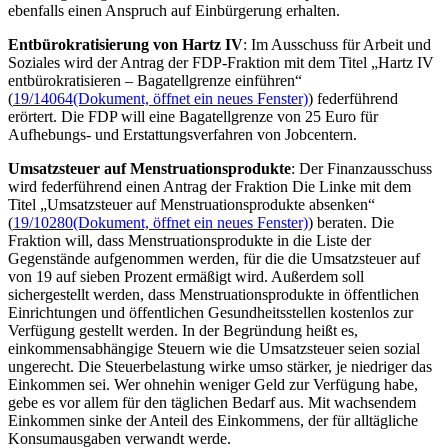
ebenfalls einen Anspruch auf Einbürgerung erhalten.
Entbürokratisierung von Hartz IV
: Im Ausschuss für Arbeit und
Soziales wird der Antrag der FDP-Fraktion mit dem Titel „Hartz IV
entbürokratisieren – Bagatellgrenze einführen“
(
19/14064
(Dokument, öffnet ein neues Fenster)
) federführend
erörtert. Die FDP will eine Bagatellgrenze von 25 Euro für
Aufhebungs- und Erstattungsverfahren von
Jobcentern
.
Umsatzsteuer auf Menstruationsprodukte
: Der Finanzausschuss
wird federführend einen Antrag der Fraktion Die Linke mit dem
Titel „Umsatzsteuer auf Menstruationsprodukte absenken“
(
19/10280
(Dokument, öffnet ein neues Fenster)
) beraten. Die
Fraktion will, dass Menstruationsprodukte in die Liste der
Gegenstände aufgenommen werden, für die die Umsatzsteuer auf
von 19 auf sieben Prozent ermäßigt wird. Außerdem soll
sichergestellt werden, dass Menstruationsprodukte in öffentlichen
Einrichtungen und öffentlichen Gesundheitsstellen kostenlos zur
Verfügung gestellt werden. In der Begründung heißt es,
einkommensabhängige Steuern wie die Umsatzsteuer seien sozial
ungerecht. Die Steuerbelastung wirke umso stärker, je niedriger das
Einkommen sei. Wer ohnehin weniger Geld zur Verfügung habe,
gebe es vor allem für den täglichen Bedarf aus. Mit wachsendem
Einkommen sinke der Anteil des Einkommens, der für alltägliche
Konsumausgaben verwandt werde.