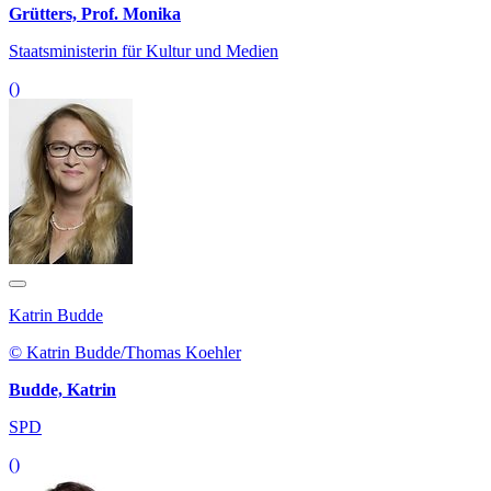
Grütters, Prof. Monika
Staatsministerin für Kultur und Medien
()
Katrin Budde
© Katrin Budde/Thomas Koehler
Budde, Katrin
SPD
()