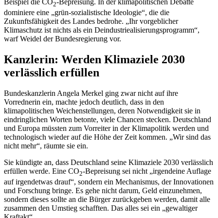
Beispiel die CO
-Bepreisung. In der klimapolitischen Debatte
2
dominiere eine „grün-sozialistische Ideologie“, die die
Zukunftsfähigkeit des Landes bedrohe. „Ihr vorgeblicher
Klimaschutz ist nichts als ein Deindustriealisierungsprogramm“,
warf Weidel der Bundesregierung vor.
Kanzlerin: Werden Klimaziele 2030
verlässlich erfüllen
Bundeskanzlerin Angela Merkel ging zwar nicht auf ihre
Vorrednerin ein, machte jedoch deutlich, dass in den
klimapolitischen Weichenstellungen, deren Notwendigkeit sie in
eindringlichen Worten betonte, viele Chancen stecken. Deutschland
und Europa müssten zum Vorreiter in der Klimapolitik werden und
technologisch wieder auf die Höhe der Zeit kommen. „Wir sind das
nicht mehr“, räumte sie ein.
Sie kündigte an, dass Deutschland seine Klimaziele 2030 verlässlich
erfüllen werde. Eine CO
-Bepreisung sei nicht „irgendeine Auflage
2
auf irgendetwas drauf“, sondern ein Mechanismus, der Innovationen
und Forschung bringe. Es gehe nicht darum, Geld einzunehmen,
sondern dieses sollte an die Bürger zurückgeben werden, damit alle
zusammen den Umstieg schafften. Das alles sei ein „gewaltiger
Kraftakt“.