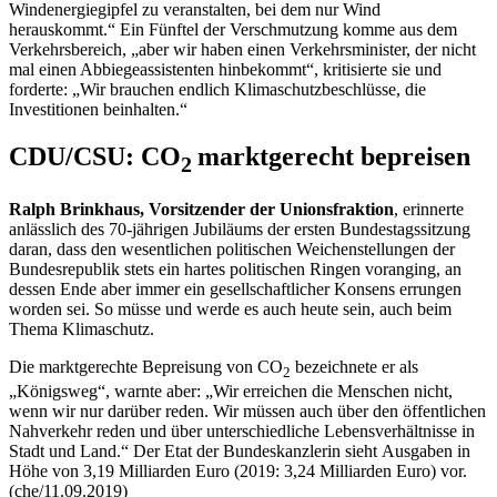
Windenergiegipfel zu veranstalten, bei dem nur Wind
herauskommt.“ Ein Fünftel der Verschmutzung komme aus dem
Verkehrsbereich, „aber wir haben einen Verkehrsminister, der nicht
mal einen Abbiegeassistenten hinbekommt“, kritisierte sie und
forderte: „Wir brauchen endlich Klimaschutzbeschlüsse, die
Investitionen beinhalten.“
CDU/CSU: CO
marktgerecht bepreisen
2
Ralph Brinkhaus, Vorsitzender der Unionsfraktion
, erinnerte
anlässlich des 70-jährigen Jubiläums der ersten Bundestagssitzung
daran, dass den wesentlichen politischen Weichenstellungen der
Bundesrepublik stets ein hartes politischen Ringen voranging, an
dessen Ende aber immer ein gesellschaftlicher Konsens errungen
worden sei. So müsse und werde es auch heute sein, auch beim
Thema Klimaschutz.
Die marktgerechte Bepreisung von CO
bezeichnete er als
2
„Königsweg“, warnte aber: „Wir erreichen die Menschen nicht,
wenn wir nur darüber reden. Wir müssen auch über den öffentlichen
Nahverkehr reden und über unterschiedliche Lebensverhältnisse in
Stadt und Land.“ Der
Etat
der Bundeskanzlerin sieht Ausgaben in
Höhe von 3,19 Milliarden Euro (2019: 3,24 Milliarden Euro) vor.
(che/11.09.2019)