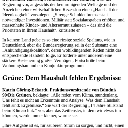
Regierung vor, angesichts der beunruhigenden Weltlage und der
Anzeichen einer wirtschaftlichen Rezession einen „Haushalt der
Ideenlosigkeit“ vorzulegen. „Strenge Schuldenbremse statt
notwendiger Investitionen, Militär statt Sozialausgaben erhöhen und
massenhafte Kinder- und Altersarmut zulassen – das sind die
Prioritäten in Ihrem Haushalt“, kritisierte er.
In keinem Land gebe es so eine riesige soziale Spaltung wie in
Deutschland, aber die Bundesregierung sei in der Substanz eine
„Ankündigungskoalition“, deren wohlklingenden Reden nicht das
entsprechende Handeln folge. Er forderte unter anderem eine
stärkere Besteuerung großer Vermögen, Fortschritte beim
Wohnungsbau und ein Konjunkturprogramm.
Grüne: Dem Haushalt fehlen Ergebnisse
Katrin Göring-Eckardt, Fraktionsvorsitzende von Bündnis
90/Die Grünen
, beklagte: „Alle reden vom Klima, stundenlang.
Uns fehlt es nicht an Erkenntnis und Analyse. Was dem Haushalt
fehlt sind: Ergebnisse.“ Sie warf der Regierung „14 Jahre Stillstand
beim Klimaschutz“ vor, aber das Zeitfenster, in dem wir etwas tun
könnten, werde immer kleiner, warnte sie.
„Ihre Aufgabe ist es, für sauberen Strom zu sorgen, und nicht, einen