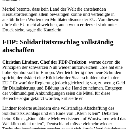
Merkel betonte, dass kein Land der Welt die anstehenden
Herausforderungen allein bewältigen könne und verteidigte in
ausführlichen Worten den Multilateralismus der EU. Von diesem
dürfe die EU nicht abweichen, auch wenn er derzeit stark unter
Druck stehe, sagte die Kanzlerin.
FDP: Solidaritätszuschlag vollständig
abschaffen
Christian Lindner, Chef der FDP-Fraktion
, warnte davor, die
Prinzipien der schwarzen Null wieder aufzuweichen: „Sie hat eine
hohe Symbolkraft in Europa. Wer leichtfertig über neue Schulden
spricht, der riskiert eine Rückkehr der Staatsschuldenkrise in der
EU.“ Er warf der Regierung jedoch gleichzeitig vor, zu wenig Geld
für Digitalisierung und Bildung in die Hand zu nehmen. Entgegen
der vollmundigen Ankündigungen seien die Mittel für diese
Bereiche sogar gekürzt worden, kritisierte er.
Lindner forderte außerdem eine vollständige Abschaffung des
Solidaritätszuschlags und ein Ende von „Klein-Klein“-Debatten
beim Klima. „Eine höhere Mehrwertsteuer auf Wurstwaren wird das
Weltklima nicht retten“, Deutschland müsse vielmehr wieder
Technologieweltmeister werden anstatt sich durch Verzichtsdebatten