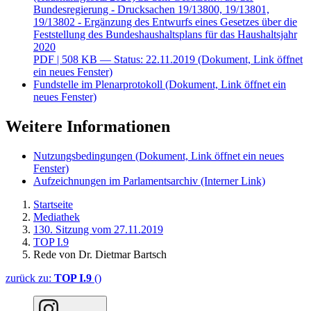
Bundesregierung - Drucksachen 19/13800, 19/13801,
19/13802 - Ergänzung des Entwurfs eines Gesetzes über die
Feststellung des Bundeshaushaltsplans für das Haushaltsjahr
2020
PDF
| 508 KB — Status: 22.11.2019
(Dokument, Link öffnet
ein neues Fenster)
Fundstelle im Plenarprotokoll
(Dokument, Link öffnet ein
neues Fenster)
Weitere Informationen
Nutzungsbedingungen
(Dokument, Link öffnet ein neues
Fenster)
Aufzeichnungen im Parlamentsarchiv
(Interner Link)
Startseite
Mediathek
130. Sitzung vom 27.11.2019
TOP I.9
Rede von Dr. Dietmar Bartsch
zurück zu:
TOP I.9
()