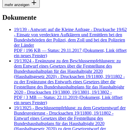
mehr anzeigen
Dokumente
19/139 - Antwort: auf die Kleine Anfrage - Drucksache 19/62
- Einsatz von verdeckten Aufklärern und Ermittlern bei den
Bundesbehörden der Polizei, dem Zoll und bei den Polizeien
der Länder
PDF
| 196 KB — Status: 29.11.2017
(Dokument, Link öffnet
ein neues Fenster)
19/13924 - Ergänzung zu den Beschlussempfehlungen: zu
dem Entwurf eines Gesetzes über die Feststellung des
Bundeshaushaltsplan für das Haushaltsjahr 2020
(Haushaltsgesetz 2020) - Drucksachen 19/11800, 19/11802 -
zu der Ergänzung des Entwurfs eines Gesetzes über die
Feststellung des Bundeshaushaltsplans für das Haushaltsjahr
2020 - Drucksachen 19/13800, 19/13801, 19/13802 -
PDF
| 3 MB — Status: 22.11.2019
(Dokument, Link öffnet
ein neues Fenster)
19/13925 - Beschlussempfehlung: zu dem Gesetzentwurf der
Bundesregierung - Drucksachen 19/11800, 19/11802 -
Entwurf eines Gesetzes über die Feststellung des
Bundeshaushaltsplans für das Haushaltsjahr 2020
(Haushaltsgesetz 2020) zu dem Gesetzentwurf der