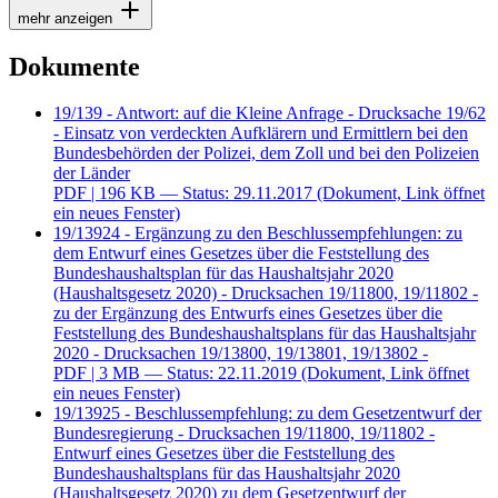
mehr anzeigen
Dokumente
19/139 - Antwort: auf die Kleine Anfrage - Drucksache 19/62
- Einsatz von verdeckten Aufklärern und Ermittlern bei den
Bundesbehörden der Polizei, dem Zoll und bei den Polizeien
der Länder
PDF
| 196 KB — Status: 29.11.2017
(Dokument, Link öffnet
ein neues Fenster)
19/13924 - Ergänzung zu den Beschlussempfehlungen: zu
dem Entwurf eines Gesetzes über die Feststellung des
Bundeshaushaltsplan für das Haushaltsjahr 2020
(Haushaltsgesetz 2020) - Drucksachen 19/11800, 19/11802 -
zu der Ergänzung des Entwurfs eines Gesetzes über die
Feststellung des Bundeshaushaltsplans für das Haushaltsjahr
2020 - Drucksachen 19/13800, 19/13801, 19/13802 -
PDF
| 3 MB — Status: 22.11.2019
(Dokument, Link öffnet
ein neues Fenster)
19/13925 - Beschlussempfehlung: zu dem Gesetzentwurf der
Bundesregierung - Drucksachen 19/11800, 19/11802 -
Entwurf eines Gesetzes über die Feststellung des
Bundeshaushaltsplans für das Haushaltsjahr 2020
(Haushaltsgesetz 2020) zu dem Gesetzentwurf der