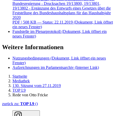
Bundesregierung - Drucksachen 19/13800, 19/13801,
19/13802 - Ergänzung des Entwurfs eines Gesetzes über die
Feststellung des Bundeshaushaltsplans für das Haushaltsjahr
2020
PDF
| 508 KB — Status: 22.11.2019
(Dokument, Link öffnet
ein neues Fenster)
Fundstelle im Plenarprotokoll
(Dokument, Link öffnet ein
neues Fenster)
Weitere Informationen
Nutzungsbedingungen
(Dokument, Link öffnet ein neues
Fenster)
Aufzeichnungen im Parlamentsarchiv
(Interner Link)
Startseite
Mediathek
130. Sitzung vom 27.11.2019
TOP I.9
Rede von Otto Fricke
zurück zu:
TOP I.9
()