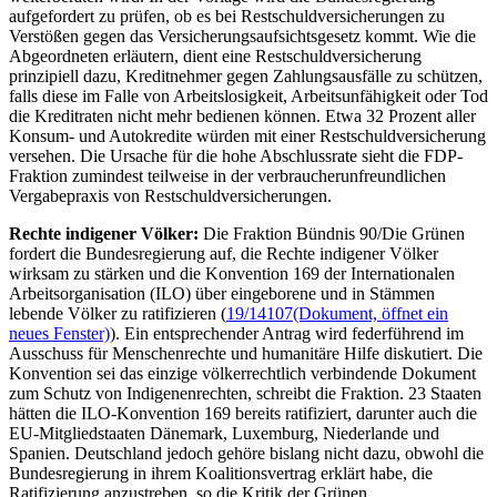
aufgefordert zu prüfen, ob es bei Restschuldversicherungen zu
Verstößen gegen das Versicherungsaufsichtsgesetz kommt. Wie die
Abgeordneten erläutern, dient eine Restschuldversicherung
prinzipiell dazu, Kreditnehmer gegen Zahlungsausfälle zu schützen,
falls diese im Falle von Arbeitslosigkeit, Arbeitsunfähigkeit oder Tod
die Kreditraten nicht mehr bedienen können. Etwa 32 Prozent aller
Konsum- und Autokredite würden mit einer Restschuldversicherung
versehen. Die Ursache für die hohe Abschlussrate sieht die FDP-
Fraktion zumindest teilweise in der verbraucherunfreundlichen
Vergabepraxis von Restschuldversicherungen.
Rechte indigener Völker:
Die Fraktion Bündnis 90/Die Grünen
fordert die Bundesregierung auf, die Rechte indigener Völker
wirksam zu stärken und die Konvention 169 der Internationalen
Arbeitsorganisation (ILO) über eingeborene und in Stämmen
lebende Völker zu ratifizieren (
19/14107
(Dokument, öffnet ein
neues Fenster)
). Ein entsprechender Antrag wird federführend im
Ausschuss für Menschenrechte und humanitäre Hilfe diskutiert. Die
Konvention sei das einzige völkerrechtlich verbindende Dokument
zum Schutz von Indigenenrechten, schreibt die Fraktion. 23 Staaten
hätten die ILO-Konvention 169 bereits ratifiziert, darunter auch die
EU-Mitgliedstaaten Dänemark, Luxemburg, Niederlande und
Spanien. Deutschland jedoch gehöre bislang nicht dazu, obwohl die
Bundesregierung in ihrem Koalitionsvertrag erklärt habe, die
Ratifizierung anzustreben, so die Kritik der Grünen.