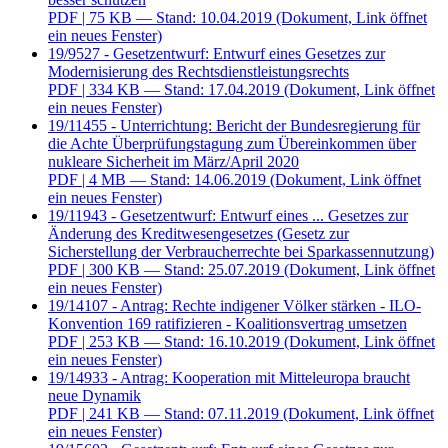
PDF
| 75 KB — Stand: 10.04.2019
(Dokument, Link öffnet
ein neues Fenster)
19/9527 - Gesetzentwurf: Entwurf eines Gesetzes zur
Modernisierung des Rechtsdienstleistungsrechts
PDF
| 334 KB — Stand: 17.04.2019
(Dokument, Link öffnet
ein neues Fenster)
19/11455 - Unterrichtung: Bericht der Bundesregierung für
die Achte Überprüfungstagung zum Übereinkommen über
nukleare Sicherheit im März/April 2020
PDF
| 4 MB — Stand: 14.06.2019
(Dokument, Link öffnet
ein neues Fenster)
19/11943 - Gesetzentwurf: Entwurf eines ... Gesetzes zur
Änderung des Kreditwesengesetzes (Gesetz zur
Sicherstellung der Verbraucherrechte bei Sparkassennutzung)
PDF
| 300 KB — Stand: 25.07.2019
(Dokument, Link öffnet
ein neues Fenster)
19/14107 - Antrag: Rechte indigener Völker stärken - ILO-
Konvention 169 ratifizieren - Koalitionsvertrag umsetzen
PDF
| 253 KB — Stand: 16.10.2019
(Dokument, Link öffnet
ein neues Fenster)
19/14933 - Antrag: Kooperation mit Mitteleuropa braucht
neue Dynamik
PDF
| 241 KB — Stand: 07.11.2019
(Dokument, Link öffnet
ein neues Fenster)