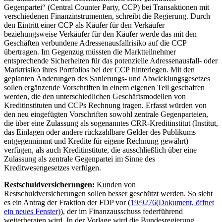
Gegenpartei“ (
Central Counter Party, CCP
) bei Transaktionen mit
verschiedenen Finanzinstrumenten, schreibt die Regierung. Durch
den Eintritt einer
CCP
als Käufer für den Verkäufer
beziehungsweise Verkäufer für den Käufer werde das mit den
Geschäften verbundene Adressenausfallrisiko auf die
CCP
übertragen. Im Gegenzug müssten die Marktteilnehmer
entsprechende Sicherheiten für das potenzielle Adressenausfall- oder
Marktrisiko ihres Portfolios bei der
CCP
hinterlegen. Mit den
geplanten Änderungen des Sanierungs- und Abwicklungsgesetzes
sollen ergänzende Vorschriften in einem eigenen Teil geschaffen
werden, die den unterschiedlichen Geschäftsmodellen von
Kreditinstituten und
CCPs
Rechnung tragen. Erfasst würden von
den neu eingefügten Vorschriften sowohl zentrale Gegenparteien,
die über eine Zulassung als sogenanntes
CRR
-Kreditinstitut (Institut,
das Einlagen oder andere rückzahlbare Gelder des Publikums
entgegennimmt und Kredite für eigene Rechnung gewährt)
verfügen, als auch Kreditinstitute, die ausschließlich über eine
Zulassung als zentrale Gegenpartei im Sinne des
Kreditwesengesetzes verfügen.
Restschuldversicherungen:
Kunden von
Restschuldversicherungen sollen besser geschützt werden. So sieht
es ein Antrag der Fraktion der FDP vor (
19/9276
(Dokument, öffnet
ein neues Fenster)
), der im Finanzausschuss federführend
weiterberaten wird. In der Vorlage wird die Bundesregierung