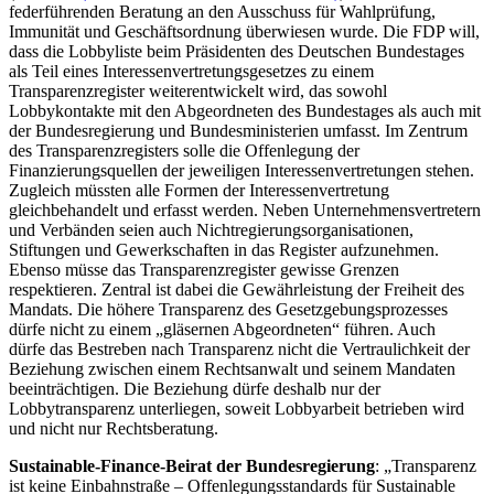
federführenden Beratung an den Ausschuss für Wahlprüfung,
Immunität und Geschäftsordnung überwiesen wurde. Die FDP will,
dass die Lobbyliste beim Präsidenten des Deutschen Bundestages
als Teil eines Interessenvertretungsgesetzes zu einem
Transparenzregister weiterentwickelt wird, das sowohl
Lobbykontakte mit den Abgeordneten des Bundestages als auch mit
der Bundesregierung und Bundesministerien umfasst. Im Zentrum
des Transparenzregisters solle die Offenlegung der
Finanzierungsquellen der jeweiligen Interessenvertretungen stehen.
Zugleich müssten alle Formen der Interessenvertretung
gleichbehandelt und erfasst werden. Neben Unternehmensvertretern
und Verbänden seien auch Nichtregierungsorganisationen,
Stiftungen und Gewerkschaften in das Register aufzunehmen.
Ebenso müsse das Transparenzregister gewisse Grenzen
respektieren. Zentral ist dabei die Gewährleistung der Freiheit des
Mandats. Die höhere Transparenz des Gesetzgebungsprozesses
dürfe nicht zu einem „gläsernen Abgeordneten“ führen. Auch
dürfe das Bestreben nach Transparenz nicht die Vertraulichkeit der
Beziehung zwischen einem Rechtsanwalt und seinem Mandaten
beeinträchtigen. Die Beziehung dürfe deshalb nur der
Lobbytransparenz unterliegen, soweit Lobbyarbeit betrieben wird
und nicht nur Rechtsberatung.
Sustainable-Finance
-Beirat der Bundesregierung
: „Transparenz
ist keine Einbahnstraße – Offenlegungsstandards für
Sustainable