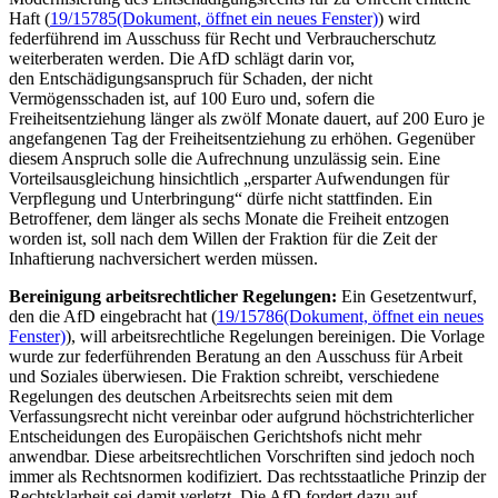
Haft (
19/15785
(Dokument, öffnet ein neues Fenster)
) wird
federführend im Ausschuss für Recht und Verbraucherschutz
weiterberaten werden. Die AfD schlägt darin vor,
den Entschädigungsanspruch für Schaden, der nicht
Vermögensschaden ist, auf 100 Euro und, sofern die
Freiheitsentziehung länger als zwölf Monate dauert, auf 200 Euro je
angefangenen Tag der Freiheitsentziehung zu erhöhen. Gegenüber
diesem Anspruch solle die Aufrechnung unzulässig sein. Eine
Vorteilsausgleichung hinsichtlich „ersparter Aufwendungen für
Verpflegung und Unterbringung“ dürfe nicht stattfinden. Ein
Betroffener, dem länger als sechs Monate die Freiheit entzogen
worden ist, soll nach dem Willen der Fraktion für die Zeit der
Inhaftierung nachversichert werden müssen.
Bereinigung arbeitsrechtlicher Regelungen:
Ein Gesetzentwurf,
den die AfD eingebracht hat (
19/15786
(Dokument, öffnet ein neues
Fenster)
), will arbeitsrechtliche Regelungen bereinigen. Die Vorlage
wurde zur federführenden Beratung an den Ausschuss für Arbeit
und Soziales überwiesen. Die Fraktion schreibt, verschiedene
Regelungen des deutschen Arbeitsrechts seien mit dem
Verfassungsrecht nicht vereinbar oder aufgrund höchstrichterlicher
Entscheidungen des Europäischen Gerichtshofs nicht mehr
anwendbar. Diese arbeitsrechtlichen Vorschriften sind jedoch noch
immer als Rechtsnormen kodifiziert. Das rechtsstaatliche Prinzip der
Rechtsklarheit sei damit verletzt. Die AfD fordert dazu auf,