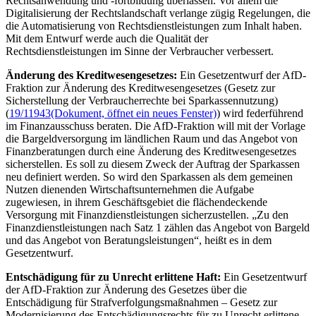
Rechtsanwendung und -fortbildung überlassen. Vor allem die
Digitalisierung der Rechtslandschaft verlange zügig Regelungen, die
die Automatisierung von Rechtsdienstleistungen zum Inhalt haben.
Mit dem Entwurf werde auch die Qualität der
Rechtsdienstleistungen im Sinne der Verbraucher verbessert.
Änderung des Kreditwesengesetzes:
Ein Gesetzentwurf der AfD-
Fraktion zur Änderung des Kreditwesengesetzes (Gesetz zur
Sicherstellung der Verbraucherrechte bei Sparkassennutzung)
(
19/11943
(Dokument, öffnet ein neues Fenster)
) wird federführend
im Finanzausschuss beraten. Die AfD-Fraktion will mit der Vorlage
die Bargeldversorgung im ländlichen Raum und das Angebot von
Finanzberatungen durch eine Änderung des Kreditwesengesetzes
sicherstellen. Es soll zu diesem Zweck der Auftrag der Sparkassen
neu definiert werden. So wird den Sparkassen als dem gemeinen
Nutzen dienenden Wirtschaftsunternehmen die Aufgabe
zugewiesen, in ihrem Geschäftsgebiet die flächendeckende
Versorgung mit Finanzdienstleistungen sicherzustellen. „Zu den
Finanzdienstleistungen nach Satz 1 zählen das Angebot von Bargeld
und das Angebot von Beratungsleistungen“, heißt es in dem
Gesetzentwurf.
Entschädigung für zu Unrecht erlittene Haft:
Ein Gesetzentwurf
der AfD-Fraktion zur Änderung des Gesetzes über die
Entschädigung für Strafverfolgungsmaßnahmen – Gesetz zur
Modernisierung des Entschädigungsrechts für zu Unrecht erlittene