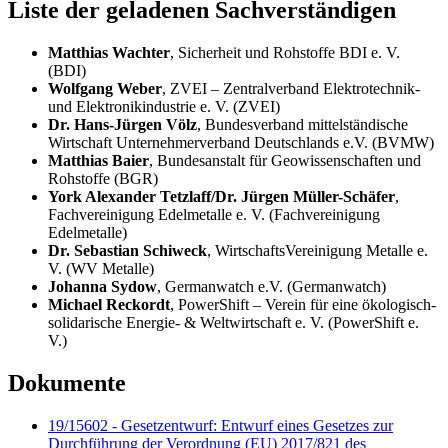
Liste der geladenen Sachverständigen
Matthias Wachter
, Sicherheit und Rohstoffe BDI e. V.
(BDI)
Wolfgang Weber
, ZVEI – Zentralverband Elektrotechnik-
und Elektronikindustrie e. V. (ZVEI)
Dr. Hans-Jürgen Völz
, Bundesverband mittelständische
Wirtschaft Unternehmerverband Deutschlands e.V. (BVMW)
Matthias Baier
, Bundesanstalt für Geowissenschaften und
Rohstoffe (BGR)
York Alexander Tetzlaff/Dr. Jürgen Müller-Schäfer
,
Fachvereinigung Edelmetalle e. V. (Fachvereinigung
Edelmetalle)
Dr. Sebastian Schiweck
, WirtschaftsVereinigung Metalle e.
V. (WV Metalle)
Johanna Sydow
,
Germanwatch
e.V. (
Germanwatch
)
Michael Reckordt
,
PowerShift
– Verein für eine ökologisch-
solidarische Energie- & Weltwirtschaft e. V. (
PowerShift
e.
V.)
Dokumente
19/15602 - Gesetzentwurf: Entwurf eines Gesetzes zur
Durchführung der Verordnung (EU) 2017/821 des