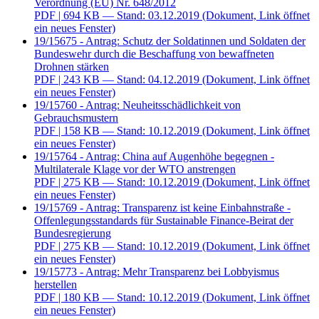
Verordnung (EU) Nr. 648/2012
PDF
| 694 KB — Stand: 03.12.2019
(Dokument, Link öffnet
ein neues Fenster)
19/15675 - Antrag: Schutz der Soldatinnen und Soldaten der
Bundeswehr durch die Beschaffung von bewaffneten
Drohnen stärken
PDF
| 243 KB — Stand: 04.12.2019
(Dokument, Link öffnet
ein neues Fenster)
19/15760 - Antrag: Neuheitsschädlichkeit von
Gebrauchsmustern
PDF
| 158 KB — Stand: 10.12.2019
(Dokument, Link öffnet
ein neues Fenster)
19/15764 - Antrag: China auf Augenhöhe begegnen -
Multilaterale Klage vor der WTO anstrengen
PDF
| 275 KB — Stand: 10.12.2019
(Dokument, Link öffnet
ein neues Fenster)
19/15769 - Antrag: Transparenz ist keine Einbahnstraße -
Offenlegungsstandards für Sustainable Finance-Beirat der
Bundesregierung
PDF
| 275 KB — Stand: 10.12.2019
(Dokument, Link öffnet
ein neues Fenster)
19/15773 - Antrag: Mehr Transparenz bei Lobbyismus
herstellen
PDF
| 180 KB — Stand: 10.12.2019
(Dokument, Link öffnet
ein neues Fenster)