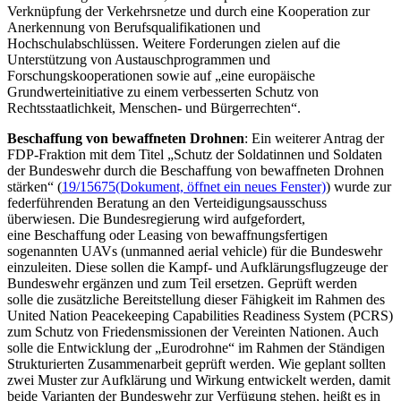
Verknüpfung der Verkehrsnetze und durch eine Kooperation zur
Anerkennung von Berufsqualifikationen und
Hochschulabschlüssen. Weitere Forderungen zielen auf die
Unterstützung von Austauschprogrammen und
Forschungskooperationen sowie auf „eine europäische
Grundwerteinitiative zu einem verbesserten Schutz von
Rechtsstaatlichkeit, Menschen- und Bürgerrechten“.
Beschaffung von bewaffneten Drohnen
: Ein weiterer Antrag der
FDP-Fraktion mit dem Titel „Schutz der Soldatinnen und Soldaten
der Bundeswehr durch die Beschaffung von bewaffneten Drohnen
stärken“ (
19/15675
(Dokument, öffnet ein neues Fenster)
) wurde zur
federführenden Beratung an den Verteidigungsausschuss
überwiesen. Die Bundesregierung wird aufgefordert,
eine Beschaffung oder
Leasing
von bewaffnungsfertigen
sogenannten UAVs (
unmanned aerial vehicle
) für die Bundeswehr
einzuleiten. Diese sollen die Kampf- und Aufklärungsflugzeuge der
Bundeswehr ergänzen und zum Teil ersetzen. Geprüft werden
solle die zusätzliche Bereitstellung dieser Fähigkeit im Rahmen des
United Nation Peacekeeping Capabilities Readiness System (PCRS)
zum Schutz von Friedensmissionen der Vereinten Nationen. Auch
solle die Entwicklung der „Eurodrohne“ im Rahmen der Ständigen
Strukturierten Zusammenarbeit geprüft werden. Wie geplant sollten
zwei Muster zur Aufklärung und Wirkung entwickelt werden, damit
beide Varianten der Bundeswehr zur Verfügung stehen, heißt es in