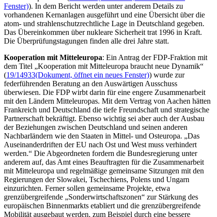
Fenster)
). In dem Bericht werden unter anderem Details zu
vorhandenen Kernanlagen ausgeführt und eine Übersicht über die
atom- und strahlenschutzrechtliche Lage in Deutschland gegeben.
Das Übereinkommen über nukleare Sicherheit trat 1996 in Kraft.
Die Überprüfungstagungen finden alle drei Jahre statt.
Kooperation mit Mitteleuropa
: Ein Antrag der FDP-Fraktion mit
dem Titel „Kooperation mit Mitteleuropa braucht neue Dynamik“
(
19/14933
(Dokument, öffnet ein neues Fenster)
) wurde zur
federführenden Beratung an den Auswärtigen Ausschuss
überwiesen. Die FDP wirbt darin für eine engere Zusammenarbeit
mit den Ländern Mitteleuropas. Mit dem Vertrag von Aachen hätten
Frankreich und Deutschland die tiefe Freundschaft und strategische
Partnerschaft bekräftigt. Ebenso wichtig sei aber auch der Ausbau
der Beziehungen zwischen Deutschland und seinen anderen
Nachbarländern wie den Staaten in Mittel- und Osteuropa. „Das
Auseinanderdriften der EU nach Ost und West muss verhindert
werden.“ Die Abgeordneten fordern die Bundesregierung unter
anderem auf, das Amt eines Beauftragten für die Zusammenarbeit
mit Mitteleuropa und regelmäßige gemeinsame Sitzungen mit den
Regierungen der Slowakei, Tschechiens, Polens und Ungarn
einzurichten. Ferner sollen gemeinsame Projekte, etwa
grenzübergreifende „Sonderwirtschaftszonen“ zur Stärkung des
europäischen Binnenmarkts etabliert und die grenzübergreifende
Mobilität ausgebaut werden, zum Beispiel durch eine bessere