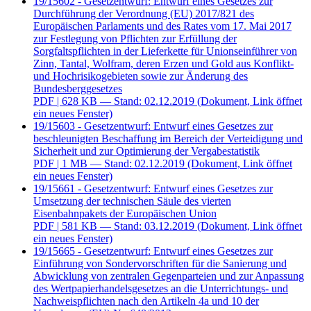
19/15602 - Gesetzentwurf: Entwurf eines Gesetzes zur
Durchführung der Verordnung (EU) 2017/821 des
Europäischen Parlaments und des Rates vom 17. Mai 2017
zur Festlegung von Pflichten zur Erfüllung der
Sorgfaltspflichten in der Lieferkette für Unionseinführer von
Zinn, Tantal, Wolfram, deren Erzen und Gold aus Konflikt-
und Hochrisikogebieten sowie zur Änderung des
Bundesberggesetzes
PDF
| 628 KB — Stand: 02.12.2019
(Dokument, Link öffnet
ein neues Fenster)
19/15603 - Gesetzentwurf: Entwurf eines Gesetzes zur
beschleunigten Beschaffung im Bereich der Verteidigung und
Sicherheit und zur Optimierung der Vergabestatistik
PDF
| 1 MB — Stand: 02.12.2019
(Dokument, Link öffnet
ein neues Fenster)
19/15661 - Gesetzentwurf: Entwurf eines Gesetzes zur
Umsetzung der technischen Säule des vierten
Eisenbahnpakets der Europäischen Union
PDF
| 581 KB — Stand: 03.12.2019
(Dokument, Link öffnet
ein neues Fenster)
19/15665 - Gesetzentwurf: Entwurf eines Gesetzes zur
Einführung von Sondervorschriften für die Sanierung und
Abwicklung von zentralen Gegenparteien und zur Anpassung
des Wertpapierhandelsgesetzes an die Unterrichtungs- und
Nachweispflichten nach den Artikeln 4a und 10 der