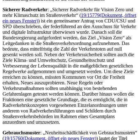
Sicherer Radverkehr
: „Sicherer Radverkehr für
Vision Zero
und
mehr Klimaschutz im Straßenverkehr“ (
19/15779
(Dokument, öffnet
ein neues Fenster)
) ist ein gemeinsamer Antrag von CDU/CSU und
SPD überschrieben, der federführend an den Ausschuss für Verkehr
und digitale Infrastruktur überwiesen wurde. Danach soll die
Bundesregierung aufgefordert werden, das Ziel „
Vision Zero
“ als
Leitgedanken in die Straßenverkehrsordnung aufzunehmen. Das
bedeute, dass mittelfristig die Zahl der Verkehrstoten auf null
gesenkt werden soll. Neben der Verkehrssicherheit sollten auch die
Ziele Klima- und Umweltschutz, Gesundheitsschutz und
Verbesserung der Lebensqualität in die maßgeblichen gesetzlichen
Regelwerke aufgenommen und umgesetzt werden. Um diese Ziele
erreichen zu können, müssten Kommunen vor Ort die Freiheit
erhalten, Neues auszuprobieren. Neue Regeln oder
Verkehrsmaßnahmen sollten unabhängig von bestehenden
Gefahrenlagen getestet werden können. Darüber hinaus wollen die
Fraktionen eine gesetzliche Grundlage, die es ermöglicht, die in
Radverkehrskonzepten vorgesehenen Einzelanordnungen unter
anderem von Radverkehrsführungen und Schildern durch
Straßenverkehrsbehörden im Rahmen eines Gesamtplans
anzuordnen und umzusetzen.
Gebrauchsmuster
: „Neuheitsschädlichkeit von Gebrauchsmustern“
(
19/15760
(Dokument, öffnet ein neues Fenster)
) lautet der Titel