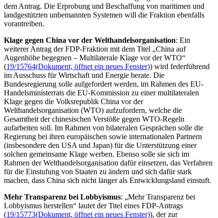
dem Antrag. Die Erprobung und Beschaffung von maritimen und
landgestützten unbemannten Systemen will die Fraktion ebenfalls
vorantreiben.
Klage gegen China vor der Welthandelsorganisation
: Ein
weiterer Antrag der FDP-Fraktion mit dem Titel „China auf
Augenhöhe begegnen – Multilaterale Klage vor der WTO“
(
19/15764
(Dokument, öffnet ein neues Fenster)
) wird federführend
im Ausschuss für Wirtschaft und Energie berate. Die
Bundesregierung solle aufgefordert werden, im Rahmen des EU-
Handelsministerrats die EU-Kommission zu einer multilateralen
Klage gegen die Volksrepublik China vor der
Welthandelsorganisation (WTO) aufzufordern, welche die
Gesamtheit der chinesischen Verstöße gegen WTO-Regeln
aufarbeiten soll. Im Rahmen von bilateralen Gesprächen solle die
Regierung bei ihren europäischen sowie internationalen Partnern
(insbesondere den USA und Japan) für die Unterstützung einer
solchen gemeinsame Klage werben. Ebenso solle sie sich im
Rahmen der Welthandelsorganisation dafür einsetzen, das Verfahren
für die Einstufung von Staaten zu ändern und sich dafür stark
machen, dass China sich nicht länger als Entwicklungsland einstuft.
Mehr Transparenz bei Lobbyismus
: „Mehr Transparenz bei
Lobbyismus herstellen“ lautet der Titel eines FDP-Antrags
(
19/15773
(Dokument, öffnet ein neues Fenster)
), der zur