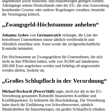
angemessen sowie branchen- und risikobezogen geregelt werden.
Alleingänge seitens Deutschlands oder der EU, die eine Ausweitung
bestehender Gesetze oder anderer Regelungen vorsähen, beurteile
die Vereinigung kritisch.
„Zwangsgeld-Höchstsumme anheben“
Johanna Sydow
von
Germanwatch
verlangte, die Liste der
betroffenen Unternehmen müsse jährlich veröffentlicht und
öffentlich einsehbar sein. Sonst werde die zivilgesellschaftliche
Kontrolle behindert.
Die Höchstsumme an Zwangsgeldern für Unternehmen, die sich
nicht an ihre Pflichten halten, solle von 50.000 auf mindestens
200.000 Euro angehoben werden und beliebig oft angewendet
werden dürfen, forderte sie.
„Großes Schlupfloch in der Verordnung“
Michael Reckordt (
PowerShift)
sagte, nicht nur die in der EU-
Verordnung genannten Rohstoffe finanzierten Konflikte und
Konfliktparteien. Er kritisierte die Beschränkung. Die Verordnung
habe durch die Einführung von Schwellenwerten, nämlich
Mindesthöhen für Importmengen, ein großes Schlupfloch erhalten.