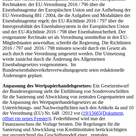
Rechtsakten: der EU-Verordnung 2016 / 796 über die
Eisenbahnagentur der Europäischen Union und zur Aufhebung der
EU-Verordnung 881 / 2004, die die Aufgaben und Modalitäten der
Eisenbahnagentur regelt; der EU-Richtlinie 2016 / 797 über die
Interoperabilität des Eisenbahnsystems in der Europäischen Union
und der EU-Richtlinie 2016 / 798 über Eisenbahnsicherheit. Der
erstgenannte Rechtsakt sei als Verordnung unmittelbar in den EU-
Mitgliedstaaten anwendbar, schreibt die Regierung. Die Richtlinien
2016 / 797 und 2016 / 798 müssten sowohl durch ein Gesetz als
auch durch eine Verordnung umgesetzt werden. Die Umsetzung
werde zunächst durch die Änderung des Allgemeinen
Eisenbahngesetzes vorgenommen. Im
Bundeseisenbahnverkehrsverwaltungsgesetz seien redaktionelle
Änderungen geplant.
Anpassung des Wertpapierhandelsgesetzes:
Ein Gesetzentwurf
der Bundesregierung sieht die Einführung von Sondervorschriften
für die Sanierung und Abwicklung von zentralen Gegenparteien und
die Anpassung des Wertpapierhandelsgesetzes an die
Unterrichtungs- und Nachweispflichten nach den Artikeln 4a und 10
der Verordnung (EU) Nr. 648 /2012 vor (
19/15665
(Dokument,
öffnet ein neues Fenster)
). Federführend wird nun der
Finanzausschuss die Vorlage beraten. Die Regelungen für die
Sanierung und Abwicklung von Kreditinstituten berücksichtigten
nur unzureichend das Geschäftsmodell einer „zentralen