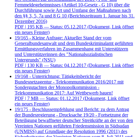
Fernmeldegeheimnisses (Artikel 10-Gesetz - G 10) über die
Durchführung sowie Art und Umfang der Maßnahmen nach
den §§ 3, 5, 7a und 8 G 10 (Berichtszeitraum 1. Januar bis 31.
Dezember 2016)
PDF
| 195 KB — Status: 05.12.2017
(Dokument, Link öffnet
ein neues Fenster)
19/165 - Kleine Anfrage: Aktueller Stand der vom
Generalbundesanwalt und dem Bundeskriminalamt geführten
Ermittlungsverfahren im Zusammenhang mit Unterstützern
und Unterstützerinnen des "Nationalsozialistischen
Untergrunds" (NSU)
PDF
| 130 KB — Status: 04.12.2017
(Dokument, Link öffnet
ein neues Fenster)
19/168 - Unterrichtung: Tätigkeitsbericht der
Bundesnetzagentur - Telekommunikation 2016/2017 mit
Sondergutachten der Monopolkommission -
Telekommunikation 2017: Auf Wettbewerb bauen!
PDF
| 7 MB — Status: 01.12.2017
(Dokument, Link öffnet
ein neues Fenster)
19/175 - Beschlussempfehlung und Bericht: zu dem Antrag
der Bundesregierung - Drucksache 19/20 - Fortsetzung der
Beteiligung bewaffneter deutscher Streitkräfte an der von den
Vereinten Nationen geführten Friedensmission in Südsudan
(UNMISS) auf Grundlage der Resolution 1996 (2011) des
Sicherheitsrates der Vereinten Nationen vom 8. Juli 2011 und