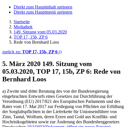
Direkt zum Hauptinhalt springen
Direkt zum Hauptmenü springen
Startseite
Mediathek
149. Sitzung vom 05.03.2020
TOP 17, 15b, ZP 6
Rede von Bernhard Loos
zurück zu:
TOP 17, 15b, ZP 6
()
5. März 2020
149. Sitzung vom
05.03.2020, TOP 17, 15b, ZP 6: Rede von
Bernhard Loos
a) Zweite und dritte Beratung des von der Bundesregierung
eingebrachten Entwurfs eines Gesetzes zur Durchführung der
Verordnung (EU) 2017/821 des Europäischen Parlaments und des
Rates vom 17. Mai 2017 zur Festlegung von Pflichten zur Erfüllung
der Sorgfaltspflichten in der Lieferkette für Unionseinführer von
Zinn, Tantal, Wolfram, deren Erzen und Gold aus Konflikt- und
Hochrisikogebieten sowie zur Änderung des Bundesberggesetzes
Drucksachen
19/15602
(Dokument, öffnet ein neues Fenster)
,