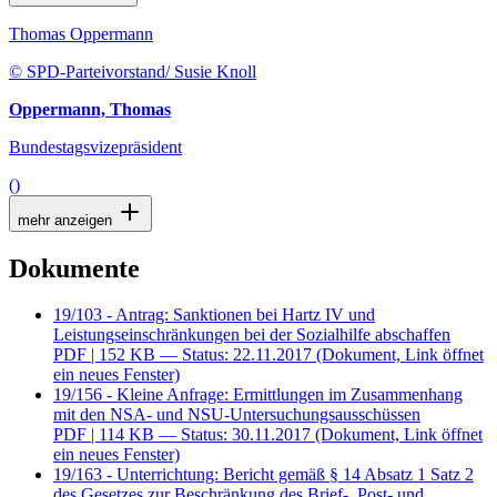
Thomas Oppermann
© SPD-Parteivorstand/ Susie Knoll
Oppermann, Thomas
Bundestagsvizepräsident
()
mehr anzeigen
Dokumente
19/103 - Antrag: Sanktionen bei Hartz IV und
Leistungseinschränkungen bei der Sozialhilfe abschaffen
PDF
| 152 KB — Status: 22.11.2017
(Dokument, Link öffnet
ein neues Fenster)
19/156 - Kleine Anfrage: Ermittlungen im Zusammenhang
mit den NSA- und NSU-Untersuchungsausschüssen
PDF
| 114 KB — Status: 30.11.2017
(Dokument, Link öffnet
ein neues Fenster)
19/163 - Unterrichtung: Bericht gemäß § 14 Absatz 1 Satz 2
des Gesetzes zur Beschränkung des Brief-, Post- und