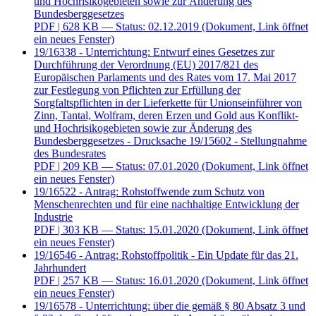
und Hochrisikogebieten sowie zur Änderung des
Bundesberggesetzes
PDF
| 628 KB — Status: 02.12.2019
(Dokument, Link öffnet
ein neues Fenster)
19/16338 - Unterrichtung: Entwurf eines Gesetzes zur
Durchführung der Verordnung (EU) 2017/821 des
Europäischen Parlaments und des Rates vom 17. Mai 2017
zur Festlegung von Pflichten zur Erfüllung der
Sorgfaltspflichten in der Lieferkette für Unionseinführer von
Zinn, Tantal, Wolfram, deren Erzen und Gold aus Konflikt-
und Hochrisikogebieten sowie zur Änderung des
Bundesberggesetzes - Drucksache 19/15602 - Stellungnahme
des Bundesrates
PDF
| 209 KB — Status: 07.01.2020
(Dokument, Link öffnet
ein neues Fenster)
19/16522 - Antrag: Rohstoffwende zum Schutz von
Menschenrechten und für eine nachhaltige Entwicklung der
Industrie
PDF
| 303 KB — Status: 15.01.2020
(Dokument, Link öffnet
ein neues Fenster)
19/16546 - Antrag: Rohstoffpolitik - Ein Update für das 21.
Jahrhundert
PDF
| 257 KB — Status: 16.01.2020
(Dokument, Link öffnet
ein neues Fenster)
19/16578 - Unterrichtung: über die gemäß § 80 Absatz 3 und