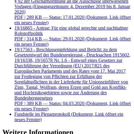
§ 92 der Geschäftsordnung an die Ausschüsse überwiesenen
Vorlagen (Eingangszeitraum: 4. Dezember 2019 bis 8. Januar
2020)
PDF
| 289 KB — Status: 17.01.2020
(Dokument, Link öffnet
ein neues Fenster)
19/16865 - Antrag: Für eine global gerechte und nachhaltige
Rohstoffpolitik
PDF
| 314 KB — Status: 29.01.2020
(Dokument, Link öffnet
ein neues Fenster)
19/17563 - Beschlussempfehlung und Bericht: zu dem
Gesetzentwurf der Bundesregierung - Drucksachen 1915602,
19/16338, 19/16578 Nr. 1.6 - Entwurf eines Gesetzes zur
Durchführung der Verordnung (EU) 2017/821 des
Europäischen Parlaments und des Rates vom 17. Mai 2017
zur Festlegung von Pflichten zur Erfüllung der
Sorgfaltspflichten in der Lieferkette für Unionseinführer von
Zinn, Tantal, Wolfram, deren Erzen und Gold aus Konflikt-
und Hochrisikogebieten sowie zur Änderung des
Bundesberggesetzes
PDF
| 389 KB — Status: 04.03.2020
(Dokument, Link öffnet
ein neues Fenster)
Fundstelle im Plenarprotokoll
(Dokument, Link öffnet ein
neues Fenster)
Weitere Informationen