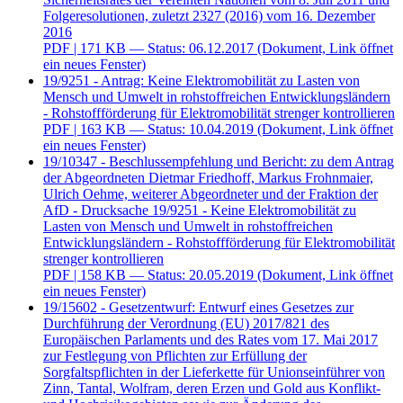
Folgeresolutionen, zuletzt 2327 (2016) vom 16. Dezember
2016
PDF
| 171 KB — Status: 06.12.2017
(Dokument, Link öffnet
ein neues Fenster)
19/9251 - Antrag: Keine Elektromobilität zu Lasten von
Mensch und Umwelt in rohstoffreichen Entwicklungsländern
- Rohstoffförderung für Elektromobilität strenger kontrollieren
PDF
| 163 KB — Status: 10.04.2019
(Dokument, Link öffnet
ein neues Fenster)
19/10347 - Beschlussempfehlung und Bericht: zu dem Antrag
der Abgeordneten Dietmar Friedhoff, Markus Frohnmaier,
Ulrich Oehme, weiterer Abgeordneter und der Fraktion der
AfD - Drucksache 19/9251 - Keine Elektromobilität zu
Lasten von Mensch und Umwelt in rohstoffreichen
Entwicklungsländern - Rohstoffförderung für Elektromobilität
strenger kontrollieren
PDF
| 158 KB — Status: 20.05.2019
(Dokument, Link öffnet
ein neues Fenster)
19/15602 - Gesetzentwurf: Entwurf eines Gesetzes zur
Durchführung der Verordnung (EU) 2017/821 des
Europäischen Parlaments und des Rates vom 17. Mai 2017
zur Festlegung von Pflichten zur Erfüllung der
Sorgfaltspflichten in der Lieferkette für Unionseinführer von
Zinn, Tantal, Wolfram, deren Erzen und Gold aus Konflikt-