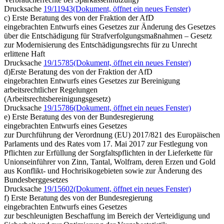
Drucksache
19/11943
(Dokument, öffnet ein neues Fenster)
c) Erste Beratung des von der Fraktion der AfD
eingebrachten Entwurfs eines Gesetzes zur Änderung des Gesetzes
über die Entschädigung für Strafverfolgungsmaßnahmen – Gesetz
zur Modernisierung des Entschädigungsrechts für zu Unrecht
erlittene Haft
Drucksache
19/15785
(Dokument, öffnet ein neues Fenster)
d)Erste Beratung des von der Fraktion der AfD
eingebrachten Entwurfs eines Gesetzes zur Bereinigung
arbeitsrechtlicher Regelungen
(Arbeitsrechtsbereinigungsgesetz)
Drucksache
19/15786
(Dokument, öffnet ein neues Fenster)
e) Erste Beratung des von der Bundesregierung
eingebrachten Entwurfs eines Gesetzes
zur Durchführung der Verordnung (EU) 2017/821 des Europäischen
Parlaments und des Rates vom 17. Mai 2017 zur Festlegung von
Pflichten zur Erfüllung der Sorgfaltspflichten in der Lieferkette für
Unionseinführer von Zinn, Tantal, Wolfram, deren Erzen und Gold
aus Konflikt- und Hochrisikogebieten sowie zur Änderung des
Bundesberggesetzes
Drucksache
19/15602
(Dokument, öffnet ein neues Fenster)
f) Erste Beratung des von der Bundesregierung
eingebrachten Entwurfs eines Gesetzes
zur beschleunigten Beschaffung im Bereich der Verteidigung und