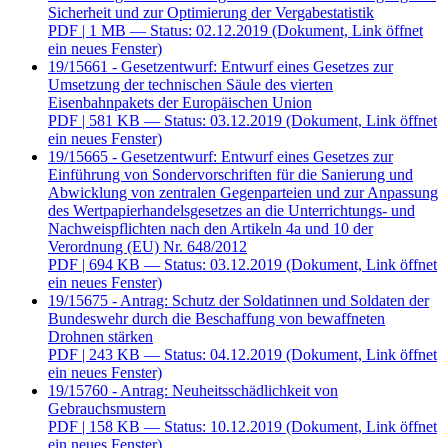
Sicherheit und zur Optimierung der Vergabestatistik
PDF
| 1 MB — Status: 02.12.2019
(Dokument, Link öffnet
ein neues Fenster)
19/15661 - Gesetzentwurf: Entwurf eines Gesetzes zur
Umsetzung der technischen Säule des vierten
Eisenbahnpakets der Europäischen Union
PDF
| 581 KB — Status: 03.12.2019
(Dokument, Link öffnet
ein neues Fenster)
19/15665 - Gesetzentwurf: Entwurf eines Gesetzes zur
Einführung von Sondervorschriften für die Sanierung und
Abwicklung von zentralen Gegenparteien und zur Anpassung
des Wertpapierhandelsgesetzes an die Unterrichtungs- und
Nachweispflichten nach den Artikeln 4a und 10 der
Verordnung (EU) Nr. 648/2012
PDF
| 694 KB — Status: 03.12.2019
(Dokument, Link öffnet
ein neues Fenster)
19/15675 - Antrag: Schutz der Soldatinnen und Soldaten der
Bundeswehr durch die Beschaffung von bewaffneten
Drohnen stärken
PDF
| 243 KB — Status: 04.12.2019
(Dokument, Link öffnet
ein neues Fenster)
19/15760 - Antrag: Neuheitsschädlichkeit von
Gebrauchsmustern
PDF
| 158 KB — Status: 10.12.2019
(Dokument, Link öffnet
ein neues Fenster)