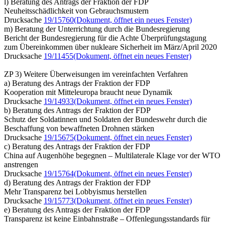
l) Beratung des Antrags der Fraktion der FDP
Neuheitsschädlichkeit von Gebrauchsmustern
Drucksache
19/15760
(Dokument, öffnet ein neues Fenster)
m) Beratung der Unterrichtung durch die Bundesregierung
Bericht der Bundesregierung für die Achte Überprüfungstagung
zum Übereinkommen über nukleare Sicherheit im März/April 2020
Drucksache
19/11455
(Dokument, öffnet ein neues Fenster)
ZP 3) Weitere Überweisungen im vereinfachten Verfahren
a) Beratung des Antrags der Fraktion der FDP
Kooperation mit Mitteleuropa braucht neue Dynamik
Drucksache
19/14933
(Dokument, öffnet ein neues Fenster)
b) Beratung des Antrags der Fraktion der FDP
Schutz der Soldatinnen und Soldaten der Bundeswehr durch die
Beschaffung von bewaffneten Drohnen stärken
Drucksache
19/15675
(Dokument, öffnet ein neues Fenster)
c) Beratung des Antrags der Fraktion der FDP
China auf Augenhöhe begegnen – Multilaterale Klage vor der WTO
anstrengen
Drucksache
19/15764
(Dokument, öffnet ein neues Fenster)
d) Beratung des Antrags der Fraktion der FDP
Mehr Transparenz bei Lobbyismus herstellen
Drucksache
19/15773
(Dokument, öffnet ein neues Fenster)
e) Beratung des Antrags der Fraktion der FDP
Transparenz ist keine Einbahnstraße – Offenlegungsstandards für