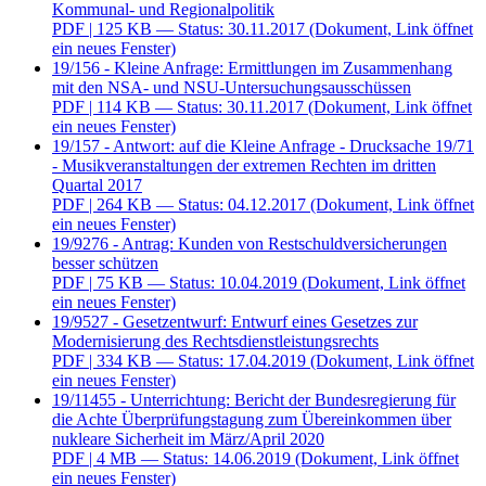
Kommunal- und Regionalpolitik
PDF
| 125 KB — Status: 30.11.2017
(Dokument, Link öffnet
ein neues Fenster)
19/156 - Kleine Anfrage: Ermittlungen im Zusammenhang
mit den NSA- und NSU-Untersuchungsausschüssen
PDF
| 114 KB — Status: 30.11.2017
(Dokument, Link öffnet
ein neues Fenster)
19/157 - Antwort: auf die Kleine Anfrage - Drucksache 19/71
- Musikveranstaltungen der extremen Rechten im dritten
Quartal 2017
PDF
| 264 KB — Status: 04.12.2017
(Dokument, Link öffnet
ein neues Fenster)
19/9276 - Antrag: Kunden von Restschuldversicherungen
besser schützen
PDF
| 75 KB — Status: 10.04.2019
(Dokument, Link öffnet
ein neues Fenster)
19/9527 - Gesetzentwurf: Entwurf eines Gesetzes zur
Modernisierung des Rechtsdienstleistungsrechts
PDF
| 334 KB — Status: 17.04.2019
(Dokument, Link öffnet
ein neues Fenster)
19/11455 - Unterrichtung: Bericht der Bundesregierung für
die Achte Überprüfungstagung zum Übereinkommen über
nukleare Sicherheit im März/April 2020
PDF
| 4 MB — Status: 14.06.2019
(Dokument, Link öffnet
ein neues Fenster)