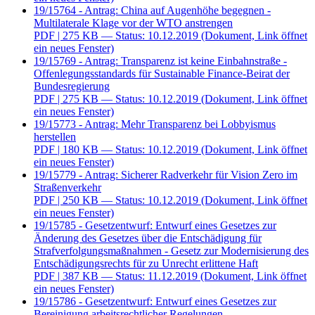
19/15764 - Antrag: China auf Augenhöhe begegnen -
Multilaterale Klage vor der WTO anstrengen
PDF
| 275 KB — Status: 10.12.2019
(Dokument, Link öffnet
ein neues Fenster)
19/15769 - Antrag: Transparenz ist keine Einbahnstraße -
Offenlegungsstandards für Sustainable Finance-Beirat der
Bundesregierung
PDF
| 275 KB — Status: 10.12.2019
(Dokument, Link öffnet
ein neues Fenster)
19/15773 - Antrag: Mehr Transparenz bei Lobbyismus
herstellen
PDF
| 180 KB — Status: 10.12.2019
(Dokument, Link öffnet
ein neues Fenster)
19/15779 - Antrag: Sicherer Radverkehr für Vision Zero im
Straßenverkehr
PDF
| 250 KB — Status: 10.12.2019
(Dokument, Link öffnet
ein neues Fenster)
19/15785 - Gesetzentwurf: Entwurf eines Gesetzes zur
Änderung des Gesetzes über die Entschädigung für
Strafverfolgungsmaßnahmen - Gesetz zur Modernisierung des
Entschädigungsrechts für zu Unrecht erlittene Haft
PDF
| 387 KB — Status: 11.12.2019
(Dokument, Link öffnet
ein neues Fenster)
19/15786 - Gesetzentwurf: Entwurf eines Gesetzes zur
Bereinigung arbeitsrechtlicher Regelungen