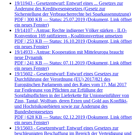
19/11943 - Gesetzentwurf: Entwurf eines ... Gesetzes zur
Änderung des Kreditwesengesetzes (Gesetz zur
Sicherstellung der Verbraucherrechte bei Sparkassennutzung)
PDF
| 300 KB — Status: 25.07.2019
(Dokument, Link öffnet
ein neues Fenster)
19/14107 - Antrag: Rechte indigener Völker stärken - ILO-
Konvention 169 ratifizieren - Koalitionsvertrag umsetzen
PDF
| 253 KB — Status: 16.10.2019
(Dokument, Link öffnet
ein neues Fenster)
19/14933 - Antrag: Kooperation mit Mitteleuropa braucht
neue Dynamik
PDF
| 241 KB — Status: 07.11.2019
(Dokument, Link öffnet
ein neues Fenster)
19/15602 - Gesetzentwurf: Entwurf eines Gesetzes zur
Durchführung der Verordnung (EU) 2017/821 des
Europäischen Parlaments und des Rates vom 17. Mai 2017
zur Festlegung von Pflichten zur Erfüllung der
Sorgfaltspflichten in der Lieferkette für Unionseinführer von
Zinn, Tantal, Wolfram, deren Erzen und Gold aus Konflikt-
und Hochrisikogebieten sowie zur Änderung des
Bundesberggesetzes
PDF
| 628 KB — Status: 02.12.2019
(Dokument, Link öffnet
ein neues Fenster)
19/15603 - Gesetzentwurf: Entwurf eines Gesetzes zur
beschleunigten Beschaffung im Bereich der Verteidigung und