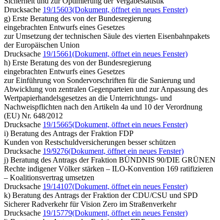
Sicherheit und zur Optimierung der Vergabestatistik
Drucksache
19/15603
(Dokument, öffnet ein neues Fenster)
g) Erste Beratung des von der Bundesregierung
eingebrachten Entwurfs eines Gesetzes
zur Umsetzung der technischen Säule des vierten Eisenbahnpakets
der Europäischen Union
Drucksache
19/15661
(Dokument, öffnet ein neues Fenster)
h) Erste Beratung des von der Bundesregierung
eingebrachten Entwurfs eines Gesetzes
zur Einführung von Sondervorschriften für die Sanierung und
Abwicklung von zentralen Gegenparteien und zur Anpassung des
Wertpapierhandelsgesetzes an die Unterrichtungs- und
Nachweispflichten nach den Artikeln 4a und 10 der Verordnung
(EU) Nr. 648/2012
Drucksache
19/15665
(Dokument, öffnet ein neues Fenster)
i) Beratung des Antrags der Fraktion FDP
Kunden von Restschuldversicherungen besser schützen
Drucksache
19/9276
(Dokument, öffnet ein neues Fenster)
j) Beratung des Antrags der Fraktion BÜNDNIS 90/DIE GRÜNEN
Rechte indigener Völker stärken – ILO-Konvention 169 ratifizieren
– Koalitionsvertrag umsetzen
Drucksache
19/14107
(Dokument, öffnet ein neues Fenster)
k) Beratung des Antrags der Fraktion der CDU/CSU und SPD
Sicherer Radverkehr für Vision Zero im Straßenverkehr
Drucksache
19/15779
(Dokument, öffnet ein neues Fenster)