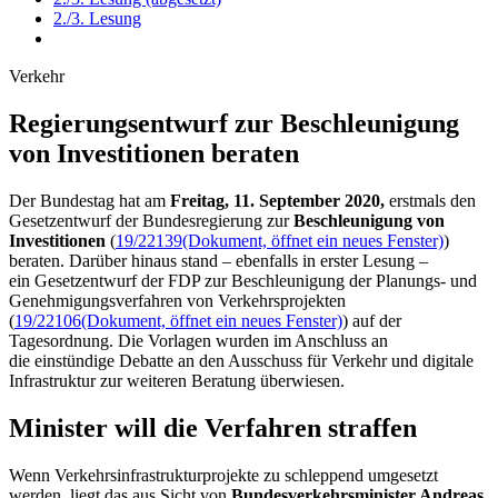
2./3. Lesung
Verkehr
Regierungsentwurf zur Be­schleunigung
von In­ves­titionen beraten
Der Bundestag hat am
Freitag, 11. September 2020,
erstmals den
Gesetzentwurf der Bundesregierung zur
Beschleunigung von
Investitionen
(
19/22139
(Dokument, öffnet ein neues Fenster)
)
beraten. Darüber hinaus stand – ebenfalls in erster Lesung –
ein Gesetzentwurf der FDP zur Beschleunigung der Planungs- und
Genehmigungsverfahren von Verkehrsprojekten
(
19/22106
(Dokument, öffnet ein neues Fenster)
) auf der
Tagesordnung. Die Vorlagen wurden im Anschluss an
die einstündige Debatte an den Ausschuss für Verkehr und digitale
Infrastruktur zur weiteren Beratung überwiesen.
Minister will die Verfahren straffen
Wenn Verkehrsinfrastrukturprojekte zu schleppend umgesetzt
werden, liegt das aus Sicht von
Bundesverkehrsminister Andreas