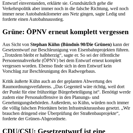
Entwurf einverstanden, erklärte sie. Grundsätzlich gehe die
Verkehrspolitik aber immer noch in die falsche Richtung, weil noch
immer neue Autobahnkilometer ans Netz gingen, sagte Ledig und
forderte einen Autobahnausstieg.
Grüne: ÖPNV erneut komplett vergessen
Aus Sicht von
Stephan Kühn (Bündnis 90/Die Grünen)
kann der
Gesetzentwurf zur Beschleunigung von Eisenbahnprojekten führen.
„Trotzdem bleibt er halbherzig“, sagte er. So sei der öffentliche
Personennahverkehr (ÖPNV) bei dem Entwurf erneut komplett
vergessen worden. Ebenso finde sich in dem Entwurf kein
Vorschlag zur Beschleunigung des Radwegebaus.
Kritik äußerte Kühn auch an der geplanten Abwertung des
Raumordnungsverfahrens. „Das Gegenteil wäre richtig, weil dort
der Punkt für eine frühzeitige Bürgerbeteiligung ist“. Benötigt werde
zudem eine Personaloffensive in den Planungs- und
Genehmigungsbehörden. Außerdem, so Kühn, würden noch immer
die völlig falschen Prioritäten beim Infrastrukturausbau gesetzt. „Wir
brauchen dringend eine Überprüfung der Straßenbauprojekte“,
forderte der Grünen-Abgeordnete.
CDU/CSU: Gesetzentwurf ist eine