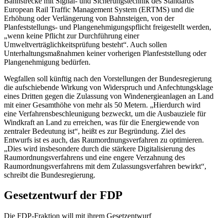
Bahnstrecke mit Signal- und Sicherungstechnik des Standards
European Rail Traffic Management System (ERTMS) und die
Erhöhung oder Verlängerung von Bahnsteigen, von der
Planfeststellungs- und Plangenehmigungspflicht freigestellt werden,
„wenn keine Pflicht zur Durchführung einer
Umweltverträglichkeitsprüfung besteht“. Auch sollen
Unterhaltungsmaßnahmen keiner vorherigen Planfeststellung oder
Plangenehmigung bedürfen.
Wegfallen soll künftig nach den Vorstellungen der Bundesregierung
die aufschiebende Wirkung von Widerspruch und Anfechtungsklage
eines Dritten gegen die Zulassung von Windenergieanlagen an Land
mit einer Gesamthöhe von mehr als 50 Metern. „Hierdurch wird
eine Verfahrensbeschleunigung bezweckt, um die Ausbauziele für
Windkraft an Land zu erreichen, was für die Energiewende von
zentraler Bedeutung ist“, heißt es zur Begründung. Ziel des
Entwurfs ist es auch, das Raumordnungsverfahren zu optimieren.
„Dies wird insbesondere durch die stärkere Digitalisierung des
Raumordnungsverfahrens und eine engere Verzahnung des
Raumordnungsverfahrens mit dem Zulassungsverfahren bewirkt“,
schreibt die Bundesregierung.
Gesetzentwurf der FDP
Die FDP-Fraktion will mit ihrem Gesetzentwurf