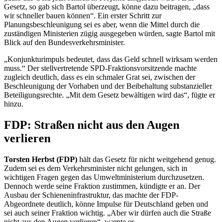
Gesetz, so gab sich Bartol überzeugt, könne dazu beitragen, „dass
wir schneller bauen können“. Ein erster Schritt zur
Planungsbeschleunigung sei es aber, wenn die Mittel durch die
zuständigen Ministerien zügig ausgegeben würden, sagte Bartol mit
Blick auf den Bundesverkehrsminister.
„Konjunkturimpuls bedeutet, dass das Geld schnell wirksam werden
muss.“ Der stellvertretende SPD-Fraktionsvorsitzende machte
zugleich deutlich, dass es ein schmaler Grat sei, zwischen der
Beschleunigung der Vorhaben und der Beibehaltung substanzieller
Beteiligungsrechte. „Mit dem Gesetz bewältigen wird das“, fügte er
hinzu.
FDP: Straßen nicht aus den Augen
verlieren
Torsten Herbst (FDP)
hält das Gesetz für nicht weitgehend genug.
Zudem sei es dem Verkehrsminister nicht gelungen, sich in
wichtigen Fragen gegen das Umweltministerium durchzusetzen.
Dennoch werde seine Fraktion zustimmen, kündigte er an. Der
Ausbau der Schieneninfrastruktur, das machte der FDP-
Abgeordnete deutlich, könne Impulse für Deutschland geben und
sei auch seiner Fraktion wichtig. „Aber wir dürfen auch die Straße
nicht aus den Augen verlieren“, warnte er.