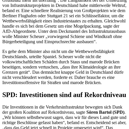
Grundsatz mehr als überfällig“. Die Langsamkeit bei der Umsetzung
von Infrastrukturprojekten in Deutschland habe mittlerweile Weltruf,
befand er. Eine schnellere Realisierung von Großprojekten wie dem
Berliner Flughafen oder Stuttgart 21 sei ein Schlüsselfaktor, um die
Wettbewerbsfähigkeit eines Industriestaates zu erhalten. Gleichwohl
handle es sich bei dem Gesetz um eine Mogelpackung, sagte der
AfD-Abgeordnete. Unter dem Deckmantel des Infrastrukturausbaus
wolle Minister Scheuer „vorwiegend Schiene und Windkraft ohne
Bürgerbeteiligung und Einspruchsrechte ausbauen“.
Es gehe dem Minister also nicht um die Wettbewerbsfähigkeit
Deutschlands, urteilte Spaniel. Scheuer wolle nicht die
volkswirtschaftlichen Schäden durch Staus und marode Brücken
beseitigen, sondern vertuschen, „dass ihre Klimaideologie an ihre
Grenzen gerät“. Das demnächst knappe Geld in Deutschland dürfe
nicht verschleudert werden, forderte er. Daher brauche es eine
Investitionsoffensive für Straßen und marode Brücken.
SPD: Investitionen sind auf Rekordniveau
Die Investitionen in die Verkehrsinfrastruktur bewegten sich Dank
der großen Koalition auf Rekordniveau, sagte
Sören Bartol (SPD)
.
„Wir können selbstbewusst sagen, dass wir für dieses Land gute und
richtige Beschlüsse gefasst haben“, befand er. Entscheidend sei aber,
„dass das Geld jetzt schnell in Projekte umgesetzt wird“. Das