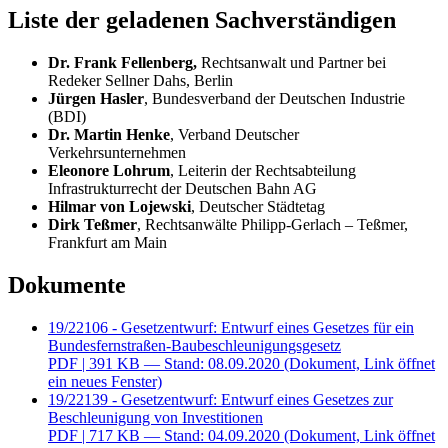
Liste der geladenen Sachverständigen
Dr. Frank Fellenberg,
Rechtsanwalt und Partner bei
Redeker Sellner Dahs, Berlin
Jürgen Hasler
, Bundesverband der Deutschen Industrie
(BDI)
Dr. Martin Henke
, Verband Deutscher
Verkehrsunternehmen
Eleonore Lohrum
, Leiterin der Rechtsabteilung
Infrastrukturrecht der Deutschen Bahn AG
Hilmar von Lojewski
, Deutscher Städtetag
Dirk Teßmer
, Rechtsanwälte Philipp-Gerlach – Teßmer,
Frankfurt am Main
Dokumente
19/22106 - Gesetzentwurf: Entwurf eines Gesetzes für ein
Bundesfernstraßen-Baubeschleunigungsgesetz
PDF
| 391 KB — Stand: 08.09.2020
(Dokument, Link öffnet
ein neues Fenster)
19/22139 - Gesetzentwurf: Entwurf eines Gesetzes zur
Beschleunigung von Investitionen
PDF
| 717 KB — Stand: 04.09.2020
(Dokument, Link öffnet