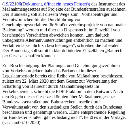
(
19/22106
(Dokument, öffnet ein neues Fenster)
) das Instrument des
Maßnahmengesetzes auf Projekte der Bundesfernstraßen ausdehnen.
Der Bundestag soll auf diesem Wege zum „Vorhabenträger und
Verantwortlichen für die Durchführung von
Genehmigungsverfahren für Straßenverkehrsprojekte von nationaler
Bedeutung“ werden und über ein Dispensrecht im Einzelfall von
bestehenden Vorschriften abweichen können, „um dadurch
unbegrenzte Alternativuntersuchungen entbehrlich zu machen und
Verfahren tatsächlich zu beschleunigen“, schreiben die Liberalen.
Der Bundestag soll somit in klar definierten Einzelfällen „Baurecht
per Gesetz“ schaffen können.
Zur Beschleunigung der Planungs- und Genehmigungsverfahren
von Verkehrsprojekten habe das Parlament in dieser
Legislaturperiode bereits eine Reihe von Maßnahmen beschlossen,
zuletzt am 22. März 2020 mit dem Gesetz zur Vorbereitung der
Schaffung von Baurecht durch Maßnahmengesetz im
Verkehrsbereich, schreibt die FDP-Fraktion in dem Entwurf. Nach
den Regeln dieses Gesetzes könnten über Maßnahmengesetze
Bundeswasserstraßen und Bahnstrecken anstelle durch
Verwaltungsakt von den zuständigen Stellen durch den Bundestag
beschlossen und genehmigt werden. „Eine entsprechende Regelung
für Bundesfernstraßen gibt es bislang nicht“, heißt es in der Vorlage.
(sas/hau/06.10.2020)