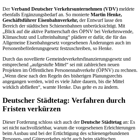
Der
Verband Deutscher Verkehrsunternehmen (VDV)
meldete
ebenfalls Ergänzungsbedarf an. So monierte
Martin Henke,
Geschäftsführer Eisenbahnverkehr,
der Entwurf lasse den
Bereich der städtischen Schienenbahnen unberücksichtigt. Mit
„Blick auf die aktive Partnerschaft des ÖPNV bei Verkehrswende,
Klimaschutz und Luftreinhaltung“ plädiere er dafür, die für das
Allgemeine Eisenbahngesetz vorgesehenen Änderungen auch im
Personenbeförderungsgesetz festzuschreiben, so Henke.
Durch das novellierte Gemeindeverkehrsfinanzierungsgesetz und
entsprechend „aufgestufte Mittel“ sei mit zahlreichen neuen
Projekten im Öffentlichen Personennahverkehr (ÖPNV) zu rechnen.
„Wenn diese nach den Regeln des bisherigen Planungsrechts
angegangen werden, wird es viele Jahre dauern, bis die Mittel
wirklich abfließen“, warnte Henke. Das gelte es zu ändern.
Deutscher Städtetag: Verfahren durch
Fristen verkürzen
Dieser Forderung schloss sich auch der
Deutsche Städtetag
an: Es
sei nicht nachvollziehbar, warum die vorgesehenen Erleichterungen
beim Ausbau und bei der Ertüchtigung des schienengebundenen
Personen- und Güterverkehrs nicht auch beim städtischen