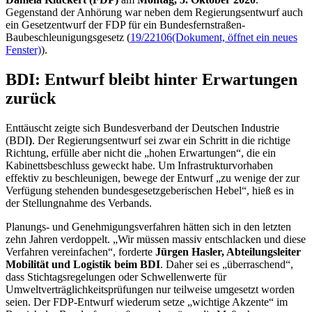
Gegenstand der Anhörung war neben dem Regierungsentwurf auch
ein Gesetzentwurf der FDP für ein Bundesfernstraßen-
Baubeschleunigungsgesetz (
19/22106
(Dokument, öffnet ein neues
Fenster)
).
BDI: Entwurf bleibt hinter Erwartungen
zurück
Enttäuscht zeigte sich Bundesverband der Deutschen Industrie
(BDI
)
. Der Regierungsentwurf sei zwar ein Schritt in die richtige
Richtung, erfülle aber nicht die „hohen Erwartungen“, die ein
Kabinettsbeschluss geweckt habe. Um Infrastrukturvorhaben
effektiv zu beschleunigen, bewege der Entwurf „zu wenige der zur
Verfügung stehenden bundesgesetzgeberischen Hebel“, hieß es in
der Stellungnahme des Verbands.
Planungs- und Genehmigungsverfahren hätten sich in den letzten
zehn Jahren verdoppelt. „Wir müssen massiv entschlacken und diese
Verfahren vereinfachen“, forderte
Jürgen Hasler, Abteilungsleiter
Mobilität und Logistik beim BDI
. Daher sei es „überraschend“,
dass Stichtagsregelungen oder Schwellenwerte für
Umweltverträglichkeitsprüfungen nur teilweise umgesetzt worden
seien. Der FDP-Entwurf wiederum setze „wichtige Akzente“ im