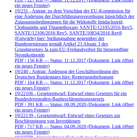
ein neues Fenster)
19/231 - Antrag: zu dem Vorschlag der EU-Kommission für
eine Änderung der Durchführungsverordnung hinsichtlich der
Zulassungsbedingungen für die Wirkstoffe Imidacloprid,
Clothianidin und Thiamethoxam; SANTE/12105/2016 Rev5,
SANTE/12106/2016 Rev5, SANTE/10834/2016 Rev8
(Entwürfe) hier: Stellungnahme gegenüber der
Bundesregierung gemäß Artikel 23 Absatz 3 des
Grundgesetzes Ja zum EU-Freilandverbot für bienengiftige
Neonikotinoide
PDF
| 156 KB — Status: 11.12.2017
(Dokument, Link öffnet
ein neues Fenster)
19/240 - Antrag: Änderung der Geschäftsordnung des
Deutschen Bundestages hier: Regierungsbefragung
PDF
| 164 KB — Status: 11.12.2017
(Dokument, Link öffnet
ein neues Fenster)
19/22106 - Gesetzentwurf: Entwurf eines Gesetzes für ein
Bundesfernstraßen-Baubeschleunigungsgesetz
PDF
| 391 KB — Status: 08.09.2020
(Dokument, Link öffnet
ein neues Fenster)
19/22139 - Gesetzentwurf: Entwurf eines Gesetzes zur
Beschleunigung von Investitionen
PDF
| 717 KB — Status: 04.09.2020
(Dokument, Link öffnet
ein neues Fenster)