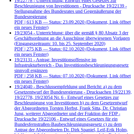
19/22778 - Unterrichtung: Entwurf eines Gesetzes zur
Beschleunigung von Investitionen - Drucksache 19/22139 -
Stellungnahme des Bundesrates und Gegenäußerung der
Bundesregierung
PDF
| 613 KB — Status: 23.09.2020
(Dokument, Link öffnet
ein neues Fenster)
19/23054 - Unterrichtung: über die gemäß § 80 Absatz 3 der
Geschäftsordnung an die Ausschüsse überwiesenen Vorlagen
(Eingangszeitraum: 10. bis 25. September 2020)
PDF
| 275 KB — Status: 02.10.2020
(Dokument, Link öffnet
ein neues Fenster)
19/23131 - Antrag: Investitionsoffensive im
Infrastrukturbereich - Das Investitionsbeschleunigungsgesetz
sinnvoll ergänzen
PDF
| 258 KB — Status: 07.10.2020
(Dokument, Link öffnet
ein neues Fenster)
19/24040 - Beschlussempfehlung und Bericht: a) zu dem
Gesetzentwurf der Bundesregierung - Drucksachen 19/22139,
19/22778, 19/23054 Nr. 6 - Entwurf eines Gesetzes zur
Beschleunigung von Investitionen b) zu dem Gesetzentwurf
der Abgeordneten Torsten Herbst, Frank Sitta, Dr. Christian
Jung, weiterer Abgeordneter und der Fraktion der FDP -
Drucksache 19/22106 - Entwurf eines Gesetzes für ein
Bundesfernstraßen-Baubeschleunigungsgesetz c) zu dem
Antrag der Abgeordneten Dr. Dirk Spaniel, Leif-Erik Holm,