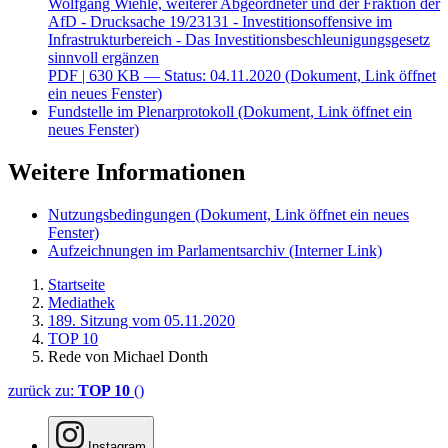
Wolfgang Wiehle, weiterer Abgeordneter und der Fraktion der
AfD - Drucksache 19/23131 - Investitionsoffensive im
Infrastrukturbereich - Das Investitionsbeschleunigungsgesetz
sinnvoll ergänzen
PDF
| 630 KB — Status: 04.11.2020
(Dokument, Link öffnet
ein neues Fenster)
Fundstelle im Plenarprotokoll
(Dokument, Link öffnet ein
neues Fenster)
Weitere Informationen
Nutzungsbedingungen
(Dokument, Link öffnet ein neues
Fenster)
Aufzeichnungen im Parlamentsarchiv
(Interner Link)
Startseite
Mediathek
189. Sitzung vom 05.11.2020
TOP 10
Rede von Michael Donth
zurück zu:
TOP 10
()
Instagram