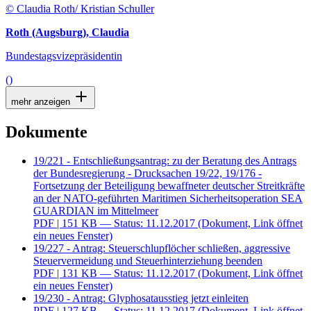
© Claudia Roth/ Kristian Schuller
Roth (Augsburg), Claudia
Bundestagsvizepräsidentin
()
mehr anzeigen
Dokumente
19/221 - Entschließungsantrag: zu der Beratung des Antrags
der Bundesregierung - Drucksachen 19/22, 19/176 -
Fortsetzung der Beteiligung bewaffneter deutscher Streitkräfte
an der NATO-geführten Maritimen Sicherheitsoperation SEA
GUARDIAN im Mittelmeer
PDF
| 151 KB — Status: 11.12.2017
(Dokument, Link öffnet
ein neues Fenster)
19/227 - Antrag: Steuerschlupflöcher schließen, aggressive
Steuervermeidung und Steuerhinterziehung beenden
PDF
| 131 KB — Status: 11.12.2017
(Dokument, Link öffnet
ein neues Fenster)
19/230 - Antrag: Glyphosatausstieg jetzt einleiten
PDF
| 127 KB — Status: 11.12.2017
(Dokument, Link öffnet