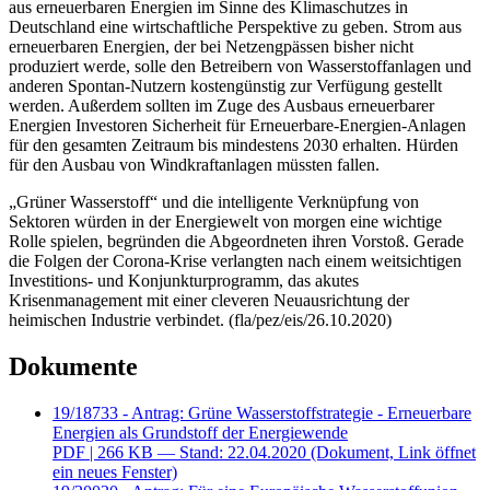
aus erneuerbaren Energien im Sinne des Klimaschutzes in
Deutschland eine wirtschaftliche Perspektive zu geben. Strom aus
erneuerbaren Energien, der bei Netzengpässen bisher nicht
produziert werde, solle den Betreibern von Wasserstoffanlagen und
anderen Spontan-Nutzern kostengünstig zur Verfügung gestellt
werden. Außerdem sollten im Zuge des Ausbaus erneuerbarer
Energien Investoren Sicherheit für Erneuerbare-Energien-Anlagen
für den gesamten Zeitraum bis mindestens 2030 erhalten. Hürden
für den Ausbau von Windkraftanlagen müssten fallen.
„Grüner Wasserstoff“ und die intelligente Verknüpfung von
Sektoren würden in der Energiewelt von morgen eine wichtige
Rolle spielen, begründen die Abgeordneten ihren Vorstoß. Gerade
die Folgen der Corona-Krise verlangten nach einem weitsichtigen
Investitions- und Konjunkturprogramm, das akutes
Krisenmanagement mit einer cleveren Neuausrichtung der
heimischen Industrie verbindet. (fla/pez/eis/26.10.2020)
Dokumente
19/18733 - Antrag: Grüne Wasserstoffstrategie - Erneuerbare
Energien als Grundstoff der Energiewende
PDF
| 266 KB — Stand: 22.04.2020
(Dokument, Link öffnet
ein neues Fenster)