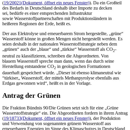
(
19/20021
(Dokument, öffnet ein neues Fenster)
). Da ein Großteil
des Bedarfs in Deutschland deshalb über Importe zu decken
sei, bedürfe es einer entsprechenden Infrastruktur
sowie Wasserstoffpartnerschaften mit Produktionsländern in
heißeren Regionen der Erde, heißt es.
Der aus Elektrolyse und erneuerbarem Strom hergestellte, „grüne“
Wasserstoff könne in großen Mengen nicht hergestellt werden. Es
seien deshalb in der nationalen Wasserstoffstrategie neben dem
„grünen“ auch der „blaue“ und „türkise“ Wasserstoff als CO
-
2
neutral zu klassifizieren, schreiben die Abgeordneten. Von
blauem Wasserstoff spreche man dann, wenn das durch seine
Herstellung entstandene CO
in geologischen Formationen
2
dauerhaft gespeichert würde. „Dieser ist ebenso klimaneutral wie
“türkiser„ Wasserstoff, der mittels Methanpyrolyse ebenfalls aus
Erdgas gewonnen wird“, heißt es in der Vorlage.
Antrag der Grünen
Die Fraktion Bündnis 90/Die Grünen setzt sich für eine „Grüne
Wasserstoffstrategie“ ein. Die Abgeordneten fordern in ihrem Antrag
(
19/18733
(Dokument, öffnet ein neues Fenster)
), der Produktion
und Verwendung von sogenannten grünem Wasserstoff aus
erneuerbaren Energien im Sinne des Klimaschutzes in Deutschland