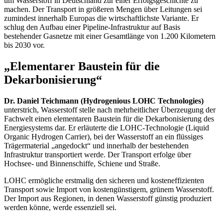
um Wasserstoff in Deutschland zur einer Erfolgsgeschichte zu
machen. Der Transport in größeren Mengen über Leitungen sei
zumindest innerhalb Europas die wirtschaftlichste Variante. Er
schlug den Aufbau einer
Pipeline
-Infrastruktur auf Basis
bestehender Gasnetze mit einer Gesamtlänge von 1.200 Kilometern
bis 2030 vor.
„Elementarer Baustein für die
Dekarbonisierung“
Dr. Daniel Teichmann (
Hydrogenious LOHC Technologies
)
unterstrich, Wasserstoff stelle nach mehrheitlicher Überzeugung der
Fachwelt einen elementaren Baustein für die Dekarbonisierung des
Energiesystems dar. Er erläuterte die
LOHC-
Technologie (
Liquid
Organic Hydrogen Carrier
), bei der Wasserstoff an ein flüssiges
Trägermaterial „angedockt“ und innerhalb der bestehenden
Infrastruktur transportiert werde. Der Transport erfolge über
Hochsee- und Binnenschiffe, Schiene und Straße.
LOHC
ermögliche erstmalig den sicheren und kosteneffizienten
Transport sowie Import von kostengünstigem, grünem Wasserstoff.
Der Import aus Regionen, in denen Wasserstoff günstig produziert
werden könne, werde essenziell sei.