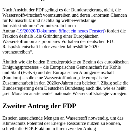
Nach Ansicht der FDP gelingt es der Bundesregierung nicht, die
Wasserstoffwirtschaft voranzutreiben und deren „enormen Chancen
für Klimaschutz und nachhaltig wettbewerbsfähige
Industriestrukturen“ zu nutzen. In ihrem
Antrag (
19/20020
(Dokument, öffnet ein neues Fenster)
) fordert die
Fraktion deshalb „die Gründung einer Europäischen
Wasserstoffunion als prioritäres Vorhaben der deutschen EU-
Ratspräsidentschaft in der zweiten Jahreshälfte 2020
voranzutreiben“.
Ähnlich wie die beiden Energieprojekte zu Beginn des europäischen
Einigungsprozesses – die Europäischen Gemeinschaft für Kohle
und Stahl (EGKS) und der Europäischen Atomgemeinschaft
(Euratom) – solle eine Wasserstoffunion „die europäische
Zusammenarbeit in den 2020er-Jahren neu beleben“. Zügig solle die
Bundesregierung dem Deutschen Bundestag auch die, wie es heißt,
„seit Monaten ausstehende“ nationale Wasserstoffstrategie vorlegen.
Zweiter Antrag der FDP
Es seien ausreichende Mengen an Wasserstoff notwendig, um das
Klimaschutz-Potential der Energie-
Ressource
nutzen zu können,
schreibt die FDP-Fraktion in ihrem zweiten Antrag