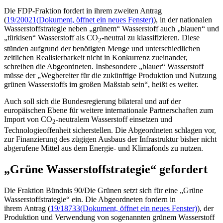
Die FDP-Fraktion fordert in ihrem zweiten Antrag
(
19/20021
(Dokument, öffnet ein neues Fenster)
), in der nationalen
Wasserstoffstrategie neben „grünem“ Wasserstoff auch „blauen“ und
„türkisen“ Wasserstoff als CO
-neutral zu klassifizieren. Diese
2
stünden aufgrund der benötigten Menge und unterschiedlichen
zeitlichen Realisierbarkeit nicht in Konkurrenz zueinander,
schreiben die Abgeordneten. Insbesondere „blauer“ Wasserstoff
müsse der „Wegbereiter für die zukünftige Produktion und Nutzung
grünen Wasserstoffs im großen Maßstab sein“, heißt es weiter.
Auch soll sich die Bundesregierung bilateral und auf der
europäischen Ebene für weitere internationale Partnerschaften zum
Import von CO
-neutralem Wasserstoff einsetzen und
2
Technologieoffenheit sicherstellen. Die Abgeordneten schlagen vor,
zur Finanzierung des zügigen Ausbaus der Infrastruktur bisher nicht
abgerufene Mittel aus dem Energie- und Klimafonds zu nutzen.
„Grüne Wasserstoffstrategie“ gefordert
Die Fraktion Bündnis 90/Die Grünen setzt sich für eine „Grüne
Wasserstoffstrategie“ ein. Die Abgeordneten fordern in
ihrem Antrag (
19/18733
(Dokument, öffnet ein neues Fenster)
), der
Produktion und Verwendung von sogenannten grünem Wasserstoff