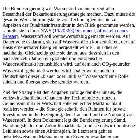
Die Bundesregierung will Wasserstoff zu einem zentralen
Bestandteil der Dekarbonisierungsstrategie machen. Dazu müsse die
gesamte Wertschöpfungskette von Technologien bis hin zu
Aspekten der Qualitätsinfrastruktur in den Blick genommen werden,
schreibt sie in ihrer NWS (
19/20363
(Dokument, öffnet ein neues
Fenster)
. Wasserstoff soll wettbewerbsfähig gemacht werden. Auf
Dauer gehe es darum, sich auf Wasserstoff zu konzentrieren, der auf
Basis erneuerbarer Energien hergestellt wurde – nur dies sei
nachhaltig. Gleichzeitig gehe sie davon aus, dass sich in den
nächsten zehn Jahren ein globaler und europäischer
Wasserstoffmarkt herausbilden wird, auf dem auch CO
-neutraler
2
Wasserstoff gehandelt werden wird. Daher werde auch in
Deutschland dieser „blaue“ oder „türkise“ Wasserstoff eine Rolle
spielen und übergangsweise genutzt werden.
Ziel der Strategie ist den Angaben zufolge darüber hinaus, die
volkswirtschaftlichen Chancen der Technologie zu nutzen.
Gemeinsam mit der Wirtschaft solle ein echter Markthochlauf
realisiert werden – die Strategie schaffe den Rahmen für private
Investitionen in die Erzeugung, den Transport und die Nutzung von
Wasserstoff. In dem Dokument legt die Bundesregierung Stand,
Handlungsfelder und Zukunftsmärkte dar, und sie entwirft politische
Leitlinien sowie einen Aktionsplan. In Letzterem geht es
beispielsweise um Maßnahmen, um Erzeugungsanlagen zur