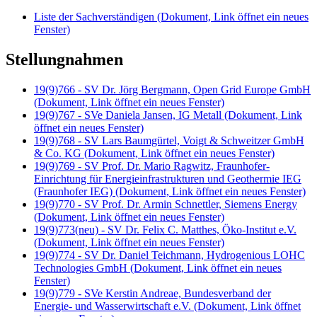
Liste der Sachverständigen
(Dokument, Link öffnet ein neues
Fenster)
Stellungnahmen
19(9)766 - SV Dr. Jörg Bergmann, Open Grid Europe GmbH
(Dokument, Link öffnet ein neues Fenster)
19(9)767 - SVe Daniela Jansen, IG Metall
(Dokument, Link
öffnet ein neues Fenster)
19(9)768 - SV Lars Baumgürtel, Voigt & Schweitzer GmbH
& Co. KG
(Dokument, Link öffnet ein neues Fenster)
19(9)769 - SV Prof. Dr. Mario Ragwitz, Fraunhofer-
Einrichtung für Energieinfrastrukturen und Geothermie IEG
(Fraunhofer IEG)
(Dokument, Link öffnet ein neues Fenster)
19(9)770 - SV Prof. Dr. Armin Schnettler, Siemens Energy
(Dokument, Link öffnet ein neues Fenster)
19(9)773(neu) - SV Dr. Felix C. Matthes, Öko-Institut e.V.
(Dokument, Link öffnet ein neues Fenster)
19(9)774 - SV Dr. Daniel Teichmann, Hydrogenious LOHC
Technologies GmbH
(Dokument, Link öffnet ein neues
Fenster)
19(9)779 - SVe Kerstin Andreae, Bundesverband der
Energie- und Wasserwirtschaft e.V.
(Dokument, Link öffnet