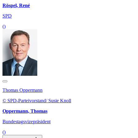
Röspel, René
SPD
()
Thomas Oppermann
© SPD-Parteivorstand/ Susie Knoll
Oppermann, Thomas
Bundestagsvizepräsident
()