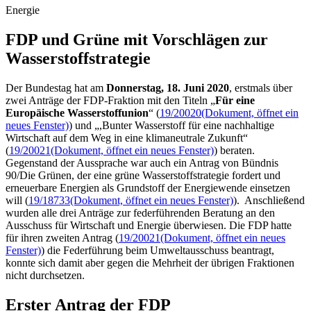
Energie
FDP und Grüne mit Vor­schlägen zur
Wasser­stoffstrategie
Der Bundestag hat am
Donnerstag, 18. Juni 2020
, erstmals über
zwei Anträge der FDP-Fraktion mit den Titeln „
Für eine
Europäische Wasserstoffunion
“ (
19/20020
(Dokument, öffnet ein
neues Fenster)
) und „,Bunter Wasserstoff für eine nachhaltige
Wirtschaft auf dem Weg in eine klimaneutrale Zukunft“
(
19/20021
(Dokument, öffnet ein neues Fenster)
) beraten.
Gegenstand der Aussprache war auch ein Antrag von Bündnis
90/Die Grünen, der eine grüne Wasserstoffstrategie fordert und
erneuerbare Energien als Grundstoff der Energiewende einsetzen
will (
19/18733
(Dokument, öffnet ein neues Fenster)
). Anschließend
wurden alle drei Anträge zur federführenden Beratung an den
Ausschuss für Wirtschaft und Energie überwiesen. Die FDP hatte
für ihren zweiten Antrag (
19/20021
(Dokument, öffnet ein neues
Fenster)
) die Federführung beim Umweltausschuss beantragt,
konnte sich damit aber gegen die Mehrheit der übrigen Fraktionen
nicht durchsetzen.
Erster Antrag der FDP