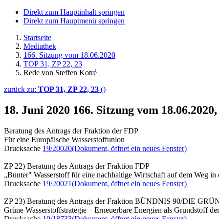
Direkt zum Hauptinhalt springen
Direkt zum Hauptmenü springen
Startseite
Mediathek
166. Sitzung vom 18.06.2020
TOP 31, ZP 22, 23
Rede von Steffen Kotré
zurück zu:
TOP 31, ZP 22, 23
()
18. Juni 2020
166. Sitzung vom 18.06.2020,
Beratung des Antrags der Fraktion der FDP
Für eine Europäische Wasserstoffunion
Drucksache
19/20020
(Dokument, öffnet ein neues Fenster)
ZP 22) Beratung des Antrags der Fraktion FDP
„Bunter" Wasserstoff für eine nachhaltige Wirtschaft auf dem Weg in 
Drucksache
19/20021
(Dokument, öffnet ein neues Fenster)
ZP 23) Beratung des Antrags der Fraktion BÜNDNIS 90/DIE GR
Grüne Wasserstoffstrategie – Erneuerbare Energien als Grundstoff d
Drucksache
19/18733
(Dokument, öffnet ein neues Fenster)