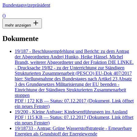
Bundestagsvizepräsident
()
mehr anzeigen
Dokumente
19/187 - Beschlussempfehlung und Bericht: zu dem Antrag
der Abgeordneten Andrej Hunko, Heike Hänsel, Michel
Brandt, weiterer Abgeordneter und der Fraktion DIE LINKE.
- Drucksache 19/82 - zu der Unterrichtung zur Ständigen
Strukturierten Zusammenarbeit (PESCO) EU-Dok 407/2017
hier: Stellungnahme des Bundestages nach Artikel 23 Absatz
3 des Grundgesetzes Militarisierung der EU beenden -
Einrichtung der Ständigen Strukturierten Zusammenarbeit
stoppen
PDF
| 172 KB — Status: 07.12.2017
(Dokument, Link öffnet
ein neues Fenster)
19/200 - Kleine Anfrage: Kindesentführungen ins Ausland
PDF
| 115 KB — Status: 07.12.2017
(Dokument, Link öffnet
ein neues Fenster)
19/18733 - Antrag: Grüne Wasserstoffstrategie - Erneuerbare
Energien als Grundstoff der Energiewende