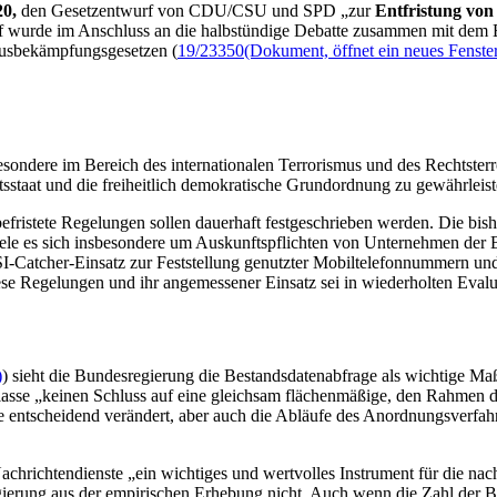
20,
den Gesetzentwurf von CDU/CSU und SPD „zur
Entfristung von
f wurde im Anschluss an die halbstündige Debatte zusammen mit dem E
musbekämpfungsgesetzen (
19/23350
(Dokument, öffnet ein neues Fenste
sondere im Bereich des internationalen Terrorismus und des Rechtsterr
taat und die freiheitlich demokratische Grundordnung zu gewährleist
fristete Regelungen sollen dauerhaft festgeschrieben werden. Die bish
dele es sich insbesondere um Auskunftspflichten von Unternehmen der
SI
-Catcher
-Einsatz zur Feststellung genutzter Mobiltelefonnummern u
ese Regelungen und ihr angemessener Einsatz sei in wiederholten Evalu
)
) sieht die Bundesregierung die Bestandsdatenabfrage als wichtige 
lasse „keinen Schluss auf eine gleichsam flächenmäßige, den Rahmen d
e entscheidend verändert, aber auch die Abläufe des Anordnungsverfah
richtendienste „ein wichtiges und wertvolles Instrument für die nachr
egierung aus der empirischen Erhebung nicht. Auch wenn die Zahl der B