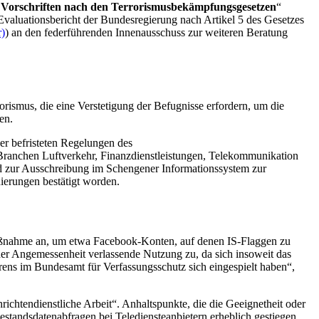
 Vorschriften nach den Terrorismusbekämpfungsgesetzen
“
valuationsbericht der Bundesregierung nach Artikel 5 des Gesetzes
r)
) an den federführenden Innenausschuss zur weiteren Beratung
orismus, die eine Verstetigung der Befugnisse erfordern, um die
en.
er befristeten Regelungen des
 Branchen Luftverkehr, Finanzdienstleistungen, Telekommunikation
nd zur Ausschreibung im Schengener Informationssystem zur
ierungen bestätigt worden.
Maßnahme an, um etwa
Facebook
-Konten, auf denen IS-Flaggen zu
er Angemessenheit verlassende Nutzung zu, da sich insoweit das
rens im Bundesamt für Verfassungsschutz sich eingespielt haben“,
ichtendienstliche Arbeit“. Anhaltspunkte, die die Geeignetheit oder
estandsdatenabfragen bei Telediensteanbietern erheblich gestiegen