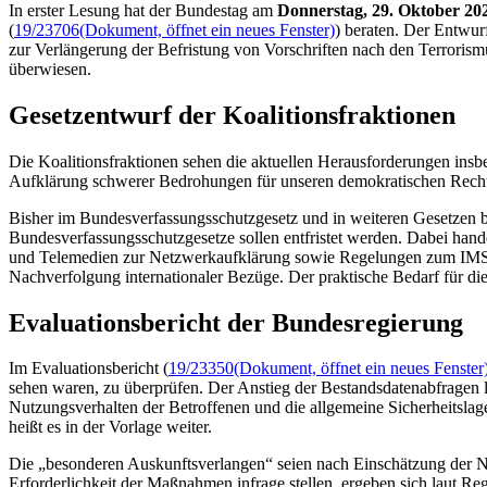
In erster Lesung hat der Bundestag am
Donnerstag, 29. Oktober 20
(
19/23706
(Dokument, öffnet ein neues Fenster)
) beraten. Der Entwur
zur Verlängerung der Befristung von Vorschriften nach den Terroris
überwiesen.
Gesetzentwurf der Koalitionsfraktionen
Die Koalitionsfraktionen sehen die aktuellen Herausforderungen insbe
Aufklärung schwerer Bedrohungen für unseren demokratischen Rechtss
Bisher im Bundesverfassungsschutzgesetz und in weiteren Gesetzen be
Bundesverfassungsschutzgesetze sollen entfristet werden. Dabei han
und Telemedien zur Netzwerkaufklärung sowie Regelungen zum IM
Nachverfolgung internationaler Bezüge. Der praktische Bedarf für di
Evaluationsbericht der Bundesregierung
Im Evaluationsbericht (
19/23350
(Dokument, öffnet ein neues Fenster
sehen waren, zu überprüfen. Der Anstieg der Bestandsdatenabfragen 
Nutzungsverhalten der Betroffenen und die allgemeine Sicherheitslag
heißt es in der Vorlage weiter.
Die „besonderen Auskunftsverlangen“ seien nach Einschätzung der Nach
Erforderlichkeit der Maßnahmen infrage stellen, ergeben sich laut R