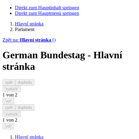
Direkt zum Hauptinhalt springen
Direkt zum Hauptmenü springen
Hlavní stránka
Parlament
Zpět na:
Hlavní stránka
()
German Bundestag - Hlavní
stránka
zpět
dopředu
'zurück'
1
von
2
'vor'
zpět
dopředu
'zurück'
1
von
2
'vor'
Hlavní stránka