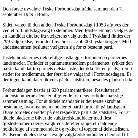
Den første nyvalgte Tyske Forbundsdag trådte sammen den 7.
september 1949 i Bonn.
Siden valget til den anden Tyske Forbundsdag i 1953 afgives der
ved et forbundsdagsvalg to stemmer. Med førstestemmen vælges der
en kandidat direkte fra vælgerens valgkreds. I Tyskland findes der
299 valgkredse, hvor der hhv. bor ca. 250.000 tyske borgere. Med
andenstemmen beslutter vælgeren sig for et bestemt parti.
Listekandidaternes rækkefølge fastlægges forinden på partiernes
landsmøder. Forlader et parlamentsmedlem parlamentet, rykker den
næste kandidat fra partiets delstatsliste, der ikke fik en plads, frem i
stedet for medlemmet, der først blev valgt ind i Forbundsdagen. Er
der ingen kandidater tilovers på delstatslisten, besættes pladsen ikke.
Forbundsdagen består af 630 parlamentarikere. Resultatet af
andenstemmerne alene er afgørende for dens forholdsmæssige
sammensætning. For at tildele mandater er det første skridt at
bestemme, hvor mange mandater et parti har ret til på landsplan.
Disse fordeles derefter på det respektive partis delstatslister. For at
tildele pladserne bliver de valgkredskandidater med flest
førstestemmer i deres valgkreds derefter rangeret i faldende
rækkefølge af stemmeandele og rykker til toppen af ​​delstatslisten.
Pladserne tildeles de succesrige valgkredskandidater i henhold til