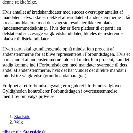
denne rækkefølge.
Hvis antallet af kredskandidater med succes overstiger antallet af
mandater – dvs. ikke er dækket af resultatet af andenstemmerne – får
kredskandidaterne med de svageste resultater ikke en plads
(andenstemmedækning). Hvis der er flere pladser til et parti i en
delstat end succesrige valgkredskandidater, tildeles de resterende
pladser til listekandidater.
Hvert parti skal grundlæggende opnå mindst fem procent af
andenstemmerne for at blive repræsenteret i Forbundsdagen. Hvis et
partis andel af andenstemmerne falder til under fem procent, kan det
stadig komme ind i Forbundsdagen med mandater svarende til dets
andel af andenstemmerne, hvis det har vundet det direkte mandat i
mindst tre valgkredse (grundmandatparagraf).
Forløbet af et forbundsdagsvalg er reguleret i forbundsvalgloven.
Gyldigheden kontrollerer Forbundsdagen i overensstemmelse
med Lov om valgs prøvelse.
Startside
Valg
tilbage til:
Startside
()