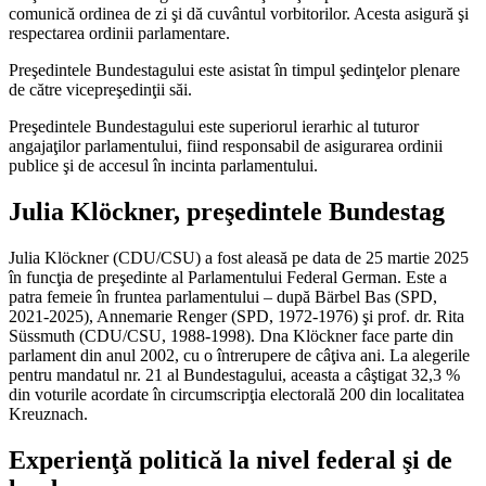
comunică ordinea de zi şi dă cuvântul vorbitorilor. Acesta asigură şi
respectarea ordinii parlamentare.
Preşedintele Bundestagului este asistat în timpul şedinţelor plenare
de către vicepreşedinţii săi.
Preşedintele Bundestagului este superiorul ierarhic al tuturor
angajaţilor parlamentului, fiind responsabil de asigurarea ordinii
publice şi de accesul în incinta parlamentului.
Julia Klöckner, preşedintele Bundestag
Julia Klöckner (CDU/CSU) a fost aleasă pe data de 25 martie 2025
în funcţia de preşedinte al Parlamentului Federal German. Este a
patra femeie în fruntea parlamentului – după Bärbel Bas (SPD,
2021-2025), Annemarie Renger (SPD, 1972-1976) şi prof. dr. Rita
Süssmuth (CDU/CSU, 1988-1998). Dna Klöckner face parte din
parlament din anul 2002, cu o întrerupere de câţiva ani. La alegerile
pentru mandatul nr. 21 al Bundestagului, aceasta a câştigat 32,3 %
din voturile acordate în circumscripţia electorală 200 din localitatea
Kreuznach.
Experienţă politică la nivel federal şi de