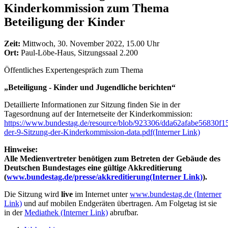
Kinderkommission zum Thema
Beteiligung der Kinder
Zeit:
Mittwoch, 30. November 2022, 15.00 Uhr
Ort:
Paul-Löbe-Haus, Sitzungssaal 2.200
Öffentliches Expertengespräch zum Thema
„Beteiligung - Kinder und Jugendliche berichten“
Detaillierte Informationen zur Sitzung finden Sie in der
Tagesordnung auf der Internetseite der Kinderkommission:
https://www.bundestag.de/resource/blob/923306/dda62afabe56830f
der-9-Sitzung-der-Kinderkommission-data.pdf
(Interner Link)
Hinweise:
Alle Medienvertreter benötigen zum Betreten der Gebäude des
Deutschen Bundestages eine gültige Akkreditierung
(
www.bundestag.de/presse/akkreditierung
(Interner Link)
).
Die Sitzung wird
live
im Internet unter
www.bundestag.de
(Interner
Link)
und auf mobilen Endgeräten übertragen. Am Folgetag ist sie
in der
Mediathek
(Interner Link)
abrufbar.