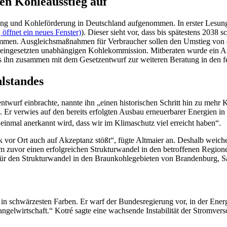
n Kohle­ausstieg auf
ng und Kohleförderung in Deutschland aufgenommen. In erster Lesung
öffnet ein neues Fenster)
). Dieser sieht vor, dass bis spätestens 2038 
mmen. Ausgleichsmaßnahmen für Verbraucher sollen den Umstieg von d
 eingesetzten unabhängigen Kohlekommission. Mitberaten wurde ein A
s ihn zusammen mit dem Gesetzentwurf zur weiteren Beratung in den fe
lstandes
entwurf einbrachte, nannte ihn „einen historischen Schritt hin zu mehr
“. Er verwies auf den bereits erfolgten Ausbau erneuerbarer Energien
inmal anerkannt wird, dass wir im Klimaschutz viel erreicht haben“.
tik vor Ort auch auf Akzeptanz stößt“, fügte Altmaier an. Deshalb weich
zuvor einen erfolgreichen Strukturwandel in den betroffenen Region
 für den Strukturwandel in den Braunkohlegebieten von Brandenburg, S
 in schwärzesten Farben. Er warf der Bundesregierung vor, in der Ener
angelwirtschaft.“
Kotré
sagte eine wachsende Instabilität der Stromvers