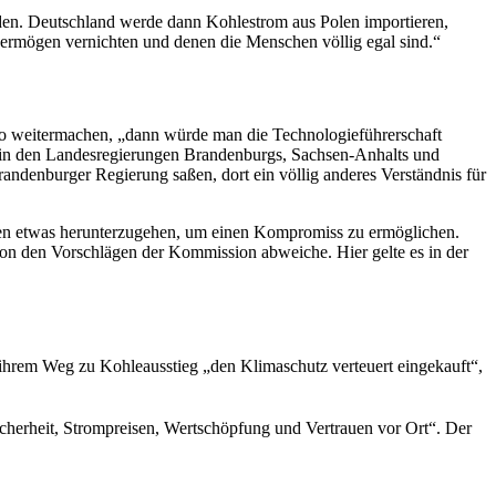
rden. Deutschland werde dann Kohlestrom aus Polen importieren,
svermögen vernichten und denen die Menschen völlig egal sind.“
o weitermachen, „dann würde man die Technologieführerschaft
ie in den Landesregierungen Brandenburgs, Sachsen-Anhalts und
andenburger Regierung saßen, dort ein völlig anderes Verständnis für
onen etwas herunterzugehen, um einen Kompromiss zu ermöglichen.
on den Vorschlägen der Kommission abweiche. Hier gelte es in der
 ihrem Weg zu Kohleausstieg „den Klimaschutz verteuert eingekauft“,
cherheit, Strompreisen, Wertschöpfung und Vertrauen vor Ort“. Der