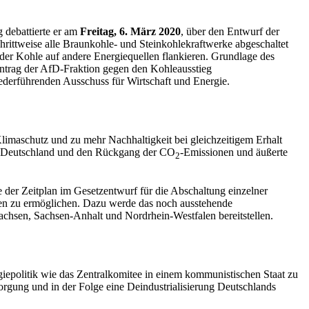
 debattierte er am
Freitag, 6. März 2020
, über den Entwurf der
schrittweise alle Braunkohle- und Steinkohlekraftwerke abgeschaltet
er Kohle auf andere Energiequellen flankieren. Grundlage des
ntrag der AfD-Fraktion gegen den Kohleausstieg
derführenden Ausschuss für Wirtschaft und Energie.
 Klimaschutz und zu mehr Nachhaltigkeit bei gleichzeitigem Erhalt
 in Deutschland und den Rückgang der CO
-Emissionen und äußerte
2
e der Zeitplan im Gesetzentwurf für die Abschaltung einzelner
en zu ermöglichen. Dazu werde das noch ausstehende
achsen, Sachsen-Anhalt und Nordrhein-Westfalen bereitstellen.
giepolitik wie das Zentralkomitee in einem kommunistischen Staat zu
orgung und in der Folge eine Deindustrialisierung Deutschlands