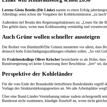
Lorenz Gösta Beutin (Die Linke)
nannte es einen Erfolg jahrelang
Allerdings seien schon die Vorgaben der Kohlekommission „zu lasch“ 
Außerdem rief Beutin den Regierungsfraktionen zu: „Lösen Sie die B
Das gehört dazu, wenn man Kohleausstieg vernünftig und verantwort
Auch Grüne wollen schneller aussteigen
Die Redner von Bündnis90/Die Grünen monierten vor allem, dass Br
dennoch hohe Entschädigungszahlungen erhalten sollen. „So viel Geld
Ihr
Fraktionskollege Oliver Krischer
bezeichnete es als Hohn, dass 
Bundesregierung sei keine Umsetzung ihrer Beschlüsse. „Irre“ sei, da
Perspektive der Kohleländer
Für die vom Ende der Braunkohle betroffenen Bundesländer ergriff 
Vorlage des Strukturstärkungsgesetzes an. Wo alte Arbeitsplätze wegfi
Über eine Bund-Länder-Vereinbarung müsse zudem sichergestellt sein,
Bundesrat nicht zustimmen, kündigte Haseloff an, wenn nicht gleichze