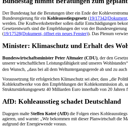
Bundestag nimmt Beratun­gen zum geplante
Der Bundestag hat die Beratungen über ein Ende der Kohleverstromu
Bundesregierung für ein
Kohleausstiegsgesetz
(
19/17342
(Dokument, 
werden. Die Kraftwerksbetreiber sollen dafür Entschädigungen beko
Gesetzentwurfs sind die Empfehlungen der von der Bundesregierung
(
19/17528
(Dokument, öffnet ein neues Fenster)
). Das Plenum verwie
Minister: Klimaschutz und Erhalt des Woh
Bundeswirtschaftsminister Peter Altmaier (CDU)
, der den Gesetz
unserer wirtschaftlichen Leistungsfähigkeit und unseres Wohlstandes
den Wunsch, „dass bei all dem Weltuntergangsgerede ab und zu auch e
Voraussetzung für erfolgreichen Klimaschutz sei aber, dass „die Poli
Kohlekraftwerke von den Empfehlungen der Kohlekommission ab, um 
Strukturstärkungsgesetz 40 Milliarden Euro innerhalb von 20 Jahren
AfD: Kohleausstieg schadet Deutschland
Dagegen malte
Steffen
Kotré
(AfD)
die Folgen eines Kohleausstiegs
agieren, und warnte: „Wir bekommen mit dieser Planwirtschaft die M
aufgrund der Energiewende voraus.