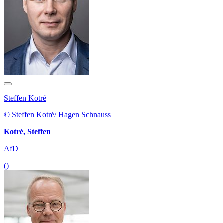
Steffen Kotré
© Steffen Kotré/ Hagen Schnauss
Kotré, Steffen
AfD
()