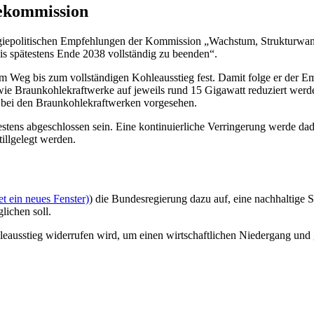
lekommission
rgiepolitischen Empfehlungen der Kommission „Wachstum, Strukturwa
is spätestens Ende 2038 vollständig zu beenden“.
em Weg bis zum vollständigen Kohleausstieg fest. Damit folge er der 
wie Braunkohlekraftwerke auf jeweils rund 15 Gigawatt reduziert werd
 bei den Braunkohlekraftwerken vorgesehen.
estens abgeschlossen sein. Eine kontinuierliche Verringerung werde dad
illgelegt werden.
t ein neues Fenster)
) die Bundesregierung dazu auf, eine nachhaltige St
ichen soll.
usstieg widerrufen wird, um einen wirtschaftlichen Niedergang und gr