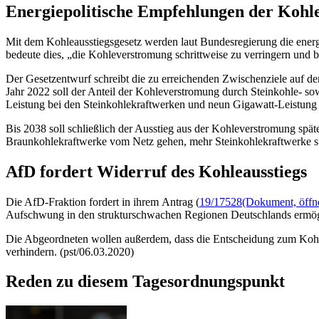
Energiepolitische Empfehlungen der Koh
Mit dem Kohleausstiegsgesetz werden laut Bundesregierung die ene
bedeute dies, „die Kohleverstromung schrittweise zu verringern und b
Der Gesetzentwurf schreibt die zu erreichenden Zwischenziele auf d
Jahr 2022 soll der Anteil der Kohleverstromung durch Steinkohle- so
Leistung bei den Steinkohlekraftwerken und neun Gigawatt-Leistung
Bis 2038 soll schließlich der Ausstieg aus der Kohleverstromung spät
Braunkohlekraftwerke vom Netz gehen, mehr Steinkohlekraftwerke st
AfD fordert Widerruf des Kohleausstiegs
Die AfD-Fraktion fordert in ihrem Antrag (
19/17528
(Dokument, öffne
Aufschwung in den strukturschwachen Regionen Deutschlands ermögl
Die Abgeordneten wollen außerdem, dass die Entscheidung zum Kohlea
verhindern. (pst/06.03.2020)
Reden zu diesem Tagesordnungspunkt