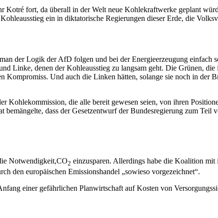
hr
Kotré
fort, da überall in der Welt neue Kohlekraftwerke geplant wü
 Kohleausstieg ein in diktatorische Regierungen dieser Erde, die Volk
man der Logik der AfD folgen und bei der Energieerzeugung einfach s
ne und Linke, denen der Kohleausstieg zu langsam geht. Die Grünen, d
n Kompromiss. Und auch die Linken hätten, solange sie noch in der Br
der Kohlekommission, die alle bereit gewesen seien, von ihren Positi
t bemängelte, dass der Gesetzentwurf der Bundesregierung zum Teil v
 die Notwendigkeit,CO
einzusparen. Allerdings habe die Koalition mit
2
urch den europäischen Emissionshandel „sowieso vorgezeichnet“.
fang einer gefährlichen Planwirtschaft auf Kosten von Versorgungssi