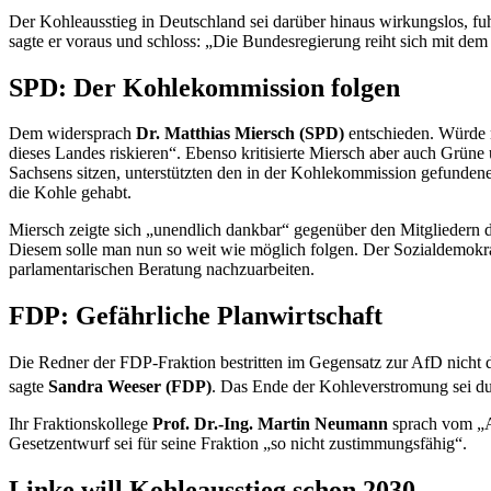
Der Kohleausstieg in Deutschland sei darüber hinaus wirkungslos, fu
sagte er voraus und schloss: „Die Bundesregierung reiht sich mit dem
SPD: Der Kohlekommission folgen
Dem widersprach
Dr. Matthias Miersch (SPD)
entschieden. Würde 
dieses Landes riskieren“. Ebenso kritisierte Miersch aber auch Grü
Sachsens sitzen, unterstützten den in der Kohlekommission gefundene
die Kohle gehabt.
Miersch zeigte sich „unendlich dankbar“ gegenüber den Mitgliedern 
Diesem solle man nun so weit wie möglich folgen. Der Sozialdemokra
parlamentarischen Beratung nachzuarbeiten.
FDP: Gefährliche Planwirtschaft
Die Redner der FDP-Fraktion bestritten im Gegensatz zur AfD nicht
sagte
Sandra Weeser (FDP)
. Das Ende der Kohleverstromung sei d
Ihr Fraktionskollege
Prof. Dr.-Ing. Martin Neumann
sprach vom „An
Gesetzentwurf sei für seine Fraktion „so nicht zustimmungsfähig“.
Linke will Kohleausstieg schon 2030