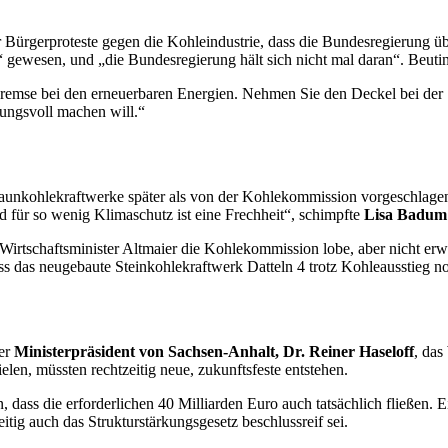
er Bürgerproteste gegen die Kohleindustrie, dass die Bundesregierung 
gewesen, und „die Bundesregierung hält sich nicht mal daran“. Beutin
remse bei den erneuerbaren Energien. Nehmen Sie den Deckel bei der 
ungsvoll machen will.“
aunkohlekraftwerke später als von der Kohlekommission vorgeschlage
 für so wenig Klimaschutz ist eine Frechheit“, schimpfte
Lisa Badum 
Wirtschaftsminister Altmaier die Kohlekommission lobe, aber nicht erwä
ss das neugebaute Steinkohlekraftwerk Datteln 4 trotz Kohleausstieg no
der
Ministerpräsident von Sachsen-Anhalt, Dr. Reiner Haseloff
, das
elen, müssten rechtzeitig neue, zukunftsfeste entstehen.
 dass die erforderlichen 40 Milliarden Euro auch tatsächlich fließen.
itig auch das Strukturstärkungsgesetz beschlussreif sei.