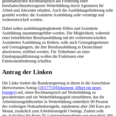
grundsätzlichen Rechtsanspruch auf Förderung einer
berufsabschlussbezogenen Weiterbildung durch Agenturen für
Arbeit und
Jobcenter
erhalten. Auch die Ausbildungsförderung solle
gestärkt werden: die Assistierte Ausbildung solle verstetigt und
weiterentwickelt werden.
Dabei sollen ausbildungsbegleitende Hilfen und Assistierte
Ausbildung zusammengeführt werden. Die Möglichkeit, während
einer betrieblichen Berufsausbildung mit der weiterentwickelten
Assistierten Ausbildung zu fördern, solle auch Grenzgängerinnen
und Grenzgängern, die ihre Berufsausbildung in Deutschland
absolvieren, eröffnet werden. Für Teilnehmer an einer
Einstiegsqualifizierung wollen die Fraktionen eine
Fahrkostenförderung schaffen.
Antrag der Linken
Die Linke fordert die Bundesregierung in ihrem in die Ausschüsse
überwiesenen Antrag (
19/17753
(Dokument, öffnet ein neues
Fenster)
) auf, einen Rechtsanspruch auf Weiterbildung zu
gewährleisten und ein Weiterbildungsgeld einzuführen, das für
Arbeitslosengeldbezieher in Weiterbildung einheitlich 90 Prozent
des vorherigen Nettoarbeitsentgelts, mindestens aber 200 Euro pro
Monat, zusätzlich zum Arbeitslosengeld I beträgt. Zudem solle
ein Aufschlag für Hartz-IV-Leistungsberechtigte von monatlich 200