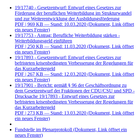
19/17740 - Gesetzentwurf: Entwurf eines Gesetzes zur
Förderung der beruflichen Weiterbildung im Strukturwandel
und zur Weiterentwicklung der Ausbildungsförderung
PDF
| 969 KB — Stand: 10.03.2020
(Dokument, Link öffnet
ein neues Fenster)
19/17753 - Antrag: Berufliche Weiterbildung stärken -
Weiterbildungsgeld einführen
PDF
| 250 KB — Stand: 11.03.2020
(Dokument, Link öffnet
ein neues Fenster)
19/17893 - Gesetzentwurf: Entwurf eines Gesetzes zur
befristeten krisenbedingten Verbesserung der Regelungen für
das Kurzarbeitergeld
PDF
| 267 KB — Stand: 12.03.2020
(Dokument, Link öffnet
ein neues Fenster)
19/17901 - Bericht: gemäß § 96 der Geschäftsordnung zu
dem Gesetzentwurf der Fraktionen der CDU/CSU und SPD -
Drucksache 19/17893 - Entwurf eines Gesetzes zur
befristeten krisenbedingten Verbesserung der Regelungen für
das Kurzarbeitergeld
PDF
| 273 KB — Stand: 13.03.2020
(Dokument, Link öffnet
ein neues Fenster)
Fundstelle im Plenarprotokoll
(Dokument, Link öffnet ein
neues Fenster)