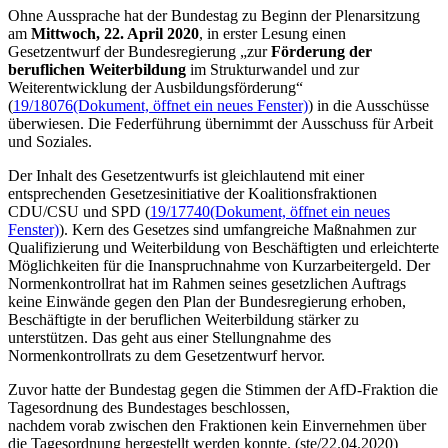
Ohne Aussprache hat der Bundestag zu Beginn der Plenarsitzung
am
Mittwoch, 22. April 2020
, in erster Lesung einen
Gesetzentwurf der Bundesregierung „zur
Förderung der
beruflichen Weiterbildung
im Strukturwandel und zur
Weiterentwicklung der Ausbildungsförderung“
(
19/18076
(Dokument, öffnet ein neues Fenster)
) in die Ausschüsse
überwiesen. Die Federführung übernimmt der Ausschuss für Arbeit
und Soziales.
Der Inhalt des Gesetzentwurfs ist gleichlautend mit einer
entsprechenden Gesetzesinitiative der Koalitionsfraktionen
CDU/CSU und SPD (
19/17740
(Dokument, öffnet ein neues
Fenster)
). Kern des Gesetzes sind umfangreiche Maßnahmen zur
Qualifizierung und Weiterbildung von Beschäftigten und erleichterte
Möglichkeiten für die Inanspruchnahme von Kurzarbeitergeld. Der
Normenkontrollrat hat im Rahmen seines gesetzlichen Auftrags
keine Einwände gegen den Plan der Bundesregierung erhoben,
Beschäftigte in der beruflichen Weiterbildung stärker zu
unterstützen. Das geht aus einer Stellungnahme des
Normenkontrollrats zu dem Gesetzentwurf hervor.
Zuvor hatte der Bundestag gegen die Stimmen der AfD-Fraktion die
Tagesordnung des Bundestages beschlossen,
nachdem vorab zwischen den Fraktionen kein Einvernehmen über
die Tagesordnung hergestellt werden konnte. (ste/22.04.2020)