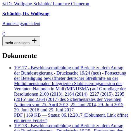
© Dr. Wolfgang Schäuble/ Laurence Chaperon
Schäuble, Dr. Wolfgang
Bundestagspräsident
()
mehr anzeigen
Dokumente
19/177 - Beschlussempfehlung und Bericht: zu dem Antrag
der Bundesregierung - Drucksache 19/24 (neu) - Fortsetzung
der Beteiligung bewaffneter deutscher Streitkräfte an der
Multidimensionalen Integrierten Stabilisierungsmission der
Vereinten Nationen in Mali (MINUSMA) auf Grundlage der
Resolutionen 2100 (2013), 2164 (2014), 2227 (2015), 2295
(2016) und 2364 (2017) des Sicherheitsrates der Vereinten
Nationen vom 25. April 2013, 25. Juni 2014, 29. Juni 2015,
29. Juni 2016 und 29. Juni 2017
PDF
| 169 KB — Status: 06.12.2017
(Dokument, Link öffnet
ein neues Fenster)
19/178 - Beschlussempfehlung und Bericht: zu dem Antrag
der Bundesregierung - Drucksache 19/25 - Fortsetzung der