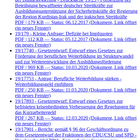
Beteiligung bewaffneter deutscher Streitkräfte zur
Ausbildungsunterstützung der Sicherheitskräfte der Regierung
der Region Kurdistan-Irak und der irakischen Streitkräfte
PDF
| 179 KB — Status: 06.12.2017
(Dokument, Link öffnet
ein neues Fenster)
19/179 - Kleine Anfrage: Defizite bei Impfquoten
PDF
| 112 KB — Status: 05.12.2017
(Dokument, Link öffnet
ein neues Fenster)
19/17740 - Gesetzentwurf: Entwurf eines Gesetzes zur
Förderung der beruflichen Weiterbildung im Strukturwandel
und zur Weiterentwicklung der Ausbildungsförderung
PDF
| 969 KB — Status: 10.03.2020
(Dokument, Link öffnet
ein neues Fenster)
19/17753 - Antrag: Berufliche Weiterbildung stärken -
Weiterbildungsgeld einführen
PDF
| 250 KB — Status: 11.03.2020
(Dokument, Link öffnet
ein neues Fenster)
19/17893 - Gesetzentwurf: Entwurf eines Gesetzes zur
befristeten krisenbedingten Verbesserung der Regelungen für
das Kurzarbeitergeld
PDF
| 267 KB — Status: 12.03.2020
(Dokument, Link öffnet
ein neues Fenster)
19/17901 - Bericht: gemäß § 96 der Geschäftsordnung zu
dem Gesetzentwurf der Fraktionen der CDU/CSU und SPD -