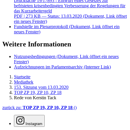
Drucksache 19/17893 - Entwurf eines Gesetzes zur
befristeten krisenbedingten Verbesserung der Regelungen für
das Kurzarbeitergeld
PDF
| 273 KB — Status: 13.03.2020
(Dokument, Link öffnet
ein neues Fenster)
Fundstelle im Plenarprotokoll
(Dokument, Link öffnet ein
neues Fenster)
Weitere Informationen
Nutzungsbedingungen
(Dokument, Link öffnet ein neues
Fenster)
Aufzeichnungen im Parlamentsarchiv
(Interner Link)
Startseite
Mediathek
153. Sitzung vom 13.03.2020
TOP ZP 19, ZP 10, ZP 18
Rede von Kerstin Tack
zurück zu:
TOP ZP 19, ZP 10, ZP 18
()
Instagram