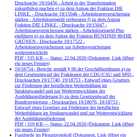
Drucksache 19/16456 - Arbeit in der Transformation
zukunftsfest machen e) zu dem Antrag der Fraktion DIE
LINKE. - Drucksache 19/15046 - Arbeitslosenversicherung
stärken - Arbeitslosengeld verbessern f) zu dem Antrag
Fraktion DIE LINKE. - Drucksache 19/15047 -
Arbeitslosenversicherung stärken - Arbeitslosengeld Plus
einführen g) zu dem Antrag der Fraktion BÜNDNIS 90/DIE
GRÜNEN - Drucksache 19/17522 -
Arbeitslosenversicherung zur Arbeitsversicherung
weiterentwickeln
PDF
| 535 KB — Status: 22.04.2020
(Dokument, Link öffnet
ein neues Fenster)
19/18754 - Bericht: gemäß § 96 der Geschäftsordnung a) zu
dem Gesetzentwurf der Fraktionen der CDU/CSU und SPD -
Drucksachen 19/17740, 19/18753 - Entwurf eines Gesetzes
zur Förderung der beruflichen Weiterbildung im
Strukturwandel und zur Weiterentwicklung der
Ausbildungsförderung b) zu dem Gesetzentwurf der
Bundesregierung - Drucksachen 19/18076, 19/18753 -
Entwurf eines Gesetzes zur Förderung der beruflichen
Weiterbildung im Strukturwandel und zur Weiterentwicklung
der Ausbildungsförderung
PDF
| 319 KB — Status: 22.04.2020
(Dokument, Link öffnet
ein neues Fenster)
Fundstelle im Plenarprotokoll
(Dokument, Link öffnet ein