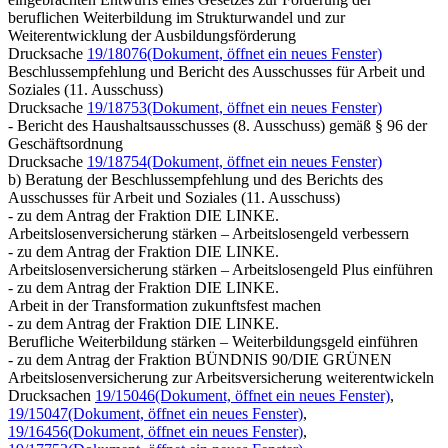
beruflichen Weiterbildung im Strukturwandel und zur
Weiterentwicklung der Ausbildungsförderung
Drucksache
19/18076
(Dokument, öffnet ein neues Fenster)
Beschlussempfehlung und Bericht des Ausschusses für Arbeit und
Soziales (11. Ausschuss)
Drucksache
19/18753
(Dokument, öffnet ein neues Fenster)
- Bericht des Haushaltsausschusses (8. Ausschuss) gemäß § 96 der
Geschäftsordnung
Drucksache
19/18754
(Dokument, öffnet ein neues Fenster)
b) Beratung der Beschlussempfehlung und des Berichts des
Ausschusses für Arbeit und Soziales (11. Ausschuss)
- zu dem Antrag der Fraktion DIE LINKE.
Arbeitslosenversicherung stärken – Arbeitslosengeld verbessern
- zu dem Antrag der Fraktion DIE LINKE.
Arbeitslosenversicherung stärken – Arbeitslosengeld Plus einführen
- zu dem Antrag der Fraktion DIE LINKE.
Arbeit in der Transformation zukunftsfest machen
- zu dem Antrag der Fraktion DIE LINKE.
Berufliche Weiterbildung stärken – Weiterbildungsgeld einführen
- zu dem Antrag der Fraktion BÜNDNIS 90/DIE GRÜNEN
Arbeitslosenversicherung zur Arbeitsversicherung weiterentwickeln
Drucksachen
19/15046
(Dokument, öffnet ein neues Fenster)
,
19/15047
(Dokument, öffnet ein neues Fenster)
,
19/16456
(Dokument, öffnet ein neues Fenster)
,