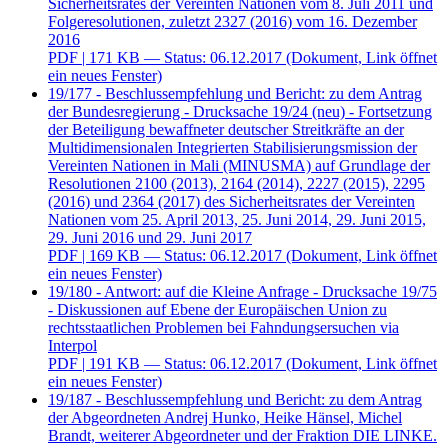
Sicherheitsrates der Vereinten Nationen vom 8. Juli 2011 und
Folgeresolutionen, zuletzt 2327 (2016) vom 16. Dezember
2016
PDF
| 171 KB — Status: 06.12.2017
(Dokument, Link öffnet
ein neues Fenster)
19/177 - Beschlussempfehlung und Bericht: zu dem Antrag
der Bundesregierung - Drucksache 19/24 (neu) - Fortsetzung
der Beteiligung bewaffneter deutscher Streitkräfte an der
Multidimensionalen Integrierten Stabilisierungsmission der
Vereinten Nationen in Mali (MINUSMA) auf Grundlage der
Resolutionen 2100 (2013), 2164 (2014), 2227 (2015), 2295
(2016) und 2364 (2017) des Sicherheitsrates der Vereinten
Nationen vom 25. April 2013, 25. Juni 2014, 29. Juni 2015,
29. Juni 2016 und 29. Juni 2017
PDF
| 169 KB — Status: 06.12.2017
(Dokument, Link öffnet
ein neues Fenster)
19/180 - Antwort: auf die Kleine Anfrage - Drucksache 19/75
- Diskussionen auf Ebene der Europäischen Union zu
rechtsstaatlichen Problemen bei Fahndungsersuchen via
Interpol
PDF
| 191 KB — Status: 06.12.2017
(Dokument, Link öffnet
ein neues Fenster)
19/187 - Beschlussempfehlung und Bericht: zu dem Antrag
der Abgeordneten Andrej Hunko, Heike Hänsel, Michel
Brandt, weiterer Abgeordneter und der Fraktion DIE LINKE.