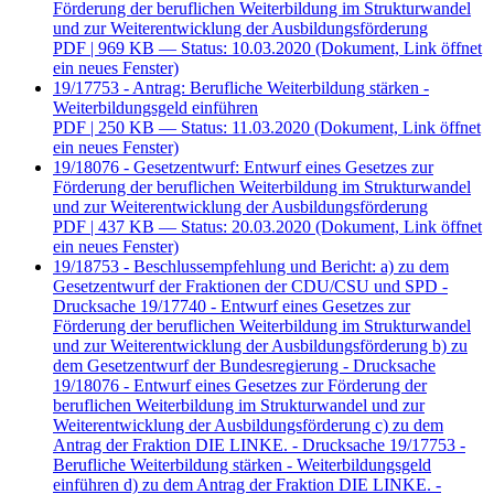
Förderung der beruflichen Weiterbildung im Strukturwandel
und zur Weiterentwicklung der Ausbildungsförderung
PDF
| 969 KB — Status: 10.03.2020
(Dokument, Link öffnet
ein neues Fenster)
19/17753 - Antrag: Berufliche Weiterbildung stärken -
Weiterbildungsgeld einführen
PDF
| 250 KB — Status: 11.03.2020
(Dokument, Link öffnet
ein neues Fenster)
19/18076 - Gesetzentwurf: Entwurf eines Gesetzes zur
Förderung der beruflichen Weiterbildung im Strukturwandel
und zur Weiterentwicklung der Ausbildungsförderung
PDF
| 437 KB — Status: 20.03.2020
(Dokument, Link öffnet
ein neues Fenster)
19/18753 - Beschlussempfehlung und Bericht: a) zu dem
Gesetzentwurf der Fraktionen der CDU/CSU und SPD -
Drucksache 19/17740 - Entwurf eines Gesetzes zur
Förderung der beruflichen Weiterbildung im Strukturwandel
und zur Weiterentwicklung der Ausbildungsförderung b) zu
dem Gesetzentwurf der Bundesregierung - Drucksache
19/18076 - Entwurf eines Gesetzes zur Förderung der
beruflichen Weiterbildung im Strukturwandel und zur
Weiterentwicklung der Ausbildungsförderung c) zu dem
Antrag der Fraktion DIE LINKE. - Drucksache 19/17753 -
Berufliche Weiterbildung stärken - Weiterbildungsgeld
einführen d) zu dem Antrag der Fraktion DIE LINKE. -