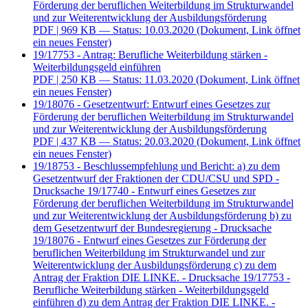
Förderung der beruflichen Weiterbildung im Strukturwandel
und zur Weiterentwicklung der Ausbildungsförderung
PDF
| 969 KB — Status: 10.03.2020
(Dokument, Link öffnet
ein neues Fenster)
19/17753 - Antrag: Berufliche Weiterbildung stärken -
Weiterbildungsgeld einführen
PDF
| 250 KB — Status: 11.03.2020
(Dokument, Link öffnet
ein neues Fenster)
19/18076 - Gesetzentwurf: Entwurf eines Gesetzes zur
Förderung der beruflichen Weiterbildung im Strukturwandel
und zur Weiterentwicklung der Ausbildungsförderung
PDF
| 437 KB — Status: 20.03.2020
(Dokument, Link öffnet
ein neues Fenster)
19/18753 - Beschlussempfehlung und Bericht: a) zu dem
Gesetzentwurf der Fraktionen der CDU/CSU und SPD -
Drucksache 19/17740 - Entwurf eines Gesetzes zur
Förderung der beruflichen Weiterbildung im Strukturwandel
und zur Weiterentwicklung der Ausbildungsförderung b) zu
dem Gesetzentwurf der Bundesregierung - Drucksache
19/18076 - Entwurf eines Gesetzes zur Förderung der
beruflichen Weiterbildung im Strukturwandel und zur
Weiterentwicklung der Ausbildungsförderung c) zu dem
Antrag der Fraktion DIE LINKE. - Drucksache 19/17753 -
Berufliche Weiterbildung stärken - Weiterbildungsgeld
einführen d) zu dem Antrag der Fraktion DIE LINKE. -