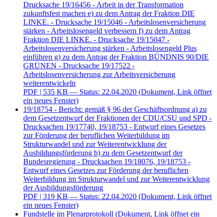
Drucksache 19/16456 - Arbeit in der Transformation
zukunftsfest machen e) zu dem Antrag der Fraktion DIE
LINKE. - Drucksache 19/15046 - Arbeitslosenversicherung
stärken - Arbeitslosengeld verbessern f) zu dem Antrag
Fraktion DIE LINKE. - Drucksache 19/15047 -
Arbeitslosenversicherung stärken - Arbeitslosengeld Plus
einführen g) zu dem Antrag der Fraktion BÜNDNIS 90/DIE
GRÜNEN - Drucksache 19/17522 -
Arbeitslosenversicherung zur Arbeitsversicherung
weiterentwickeln
PDF
| 535 KB — Status: 22.04.2020
(Dokument, Link öffnet
ein neues Fenster)
19/18754 - Bericht: gemäß § 96 der Geschäftsordnung a) zu
dem Gesetzentwurf der Fraktionen der CDU/CSU und SPD -
Drucksachen 19/17740, 19/18753 - Entwurf eines Gesetzes
zur Förderung der beruflichen Weiterbildung im
Strukturwandel und zur Weiterentwicklung der
Ausbildungsförderung b) zu dem Gesetzentwurf der
Bundesregierung - Drucksachen 19/18076, 19/18753 -
Entwurf eines Gesetzes zur Förderung der beruflichen
Weiterbildung im Strukturwandel und zur Weiterentwicklung
der Ausbildungsförderung
PDF
| 319 KB — Status: 22.04.2020
(Dokument, Link öffnet
ein neues Fenster)
Fundstelle im Plenarprotokoll
(Dokument, Link öffnet ein