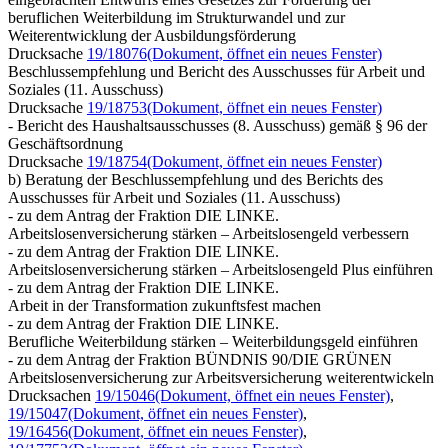
beruflichen Weiterbildung im Strukturwandel und zur
Weiterentwicklung der Ausbildungsförderung
Drucksache
19/18076
(Dokument, öffnet ein neues Fenster)
Beschlussempfehlung und Bericht des Ausschusses für Arbeit und
Soziales (11. Ausschuss)
Drucksache
19/18753
(Dokument, öffnet ein neues Fenster)
- Bericht des Haushaltsausschusses (8. Ausschuss) gemäß § 96 der
Geschäftsordnung
Drucksache
19/18754
(Dokument, öffnet ein neues Fenster)
b) Beratung der Beschlussempfehlung und des Berichts des
Ausschusses für Arbeit und Soziales (11. Ausschuss)
- zu dem Antrag der Fraktion DIE LINKE.
Arbeitslosenversicherung stärken – Arbeitslosengeld verbessern
- zu dem Antrag der Fraktion DIE LINKE.
Arbeitslosenversicherung stärken – Arbeitslosengeld Plus einführen
- zu dem Antrag der Fraktion DIE LINKE.
Arbeit in der Transformation zukunftsfest machen
- zu dem Antrag der Fraktion DIE LINKE.
Berufliche Weiterbildung stärken – Weiterbildungsgeld einführen
- zu dem Antrag der Fraktion BÜNDNIS 90/DIE GRÜNEN
Arbeitslosenversicherung zur Arbeitsversicherung weiterentwickeln
Drucksachen
19/15046
(Dokument, öffnet ein neues Fenster)
,
19/15047
(Dokument, öffnet ein neues Fenster)
,
19/16456
(Dokument, öffnet ein neues Fenster)
,