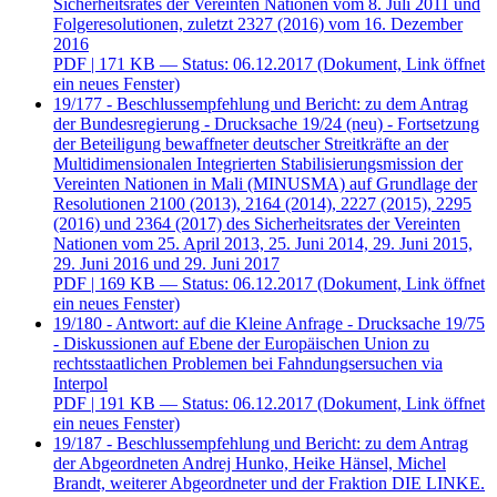
Sicherheitsrates der Vereinten Nationen vom 8. Juli 2011 und
Folgeresolutionen, zuletzt 2327 (2016) vom 16. Dezember
2016
PDF
| 171 KB — Status: 06.12.2017
(Dokument, Link öffnet
ein neues Fenster)
19/177 - Beschlussempfehlung und Bericht: zu dem Antrag
der Bundesregierung - Drucksache 19/24 (neu) - Fortsetzung
der Beteiligung bewaffneter deutscher Streitkräfte an der
Multidimensionalen Integrierten Stabilisierungsmission der
Vereinten Nationen in Mali (MINUSMA) auf Grundlage der
Resolutionen 2100 (2013), 2164 (2014), 2227 (2015), 2295
(2016) und 2364 (2017) des Sicherheitsrates der Vereinten
Nationen vom 25. April 2013, 25. Juni 2014, 29. Juni 2015,
29. Juni 2016 und 29. Juni 2017
PDF
| 169 KB — Status: 06.12.2017
(Dokument, Link öffnet
ein neues Fenster)
19/180 - Antwort: auf die Kleine Anfrage - Drucksache 19/75
- Diskussionen auf Ebene der Europäischen Union zu
rechtsstaatlichen Problemen bei Fahndungsersuchen via
Interpol
PDF
| 191 KB — Status: 06.12.2017
(Dokument, Link öffnet
ein neues Fenster)
19/187 - Beschlussempfehlung und Bericht: zu dem Antrag
der Abgeordneten Andrej Hunko, Heike Hänsel, Michel
Brandt, weiterer Abgeordneter und der Fraktion DIE LINKE.