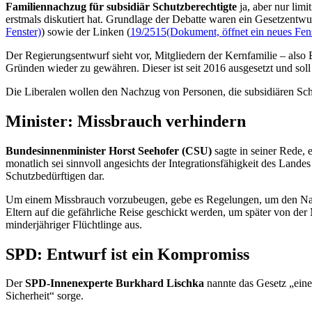
Familiennachzug für subsidiär Schutzberechtigte
ja, aber nur lim
erstmals diskutiert hat. Grundlage der Debatte waren ein Gesetzentwu
Fenster)
) sowie der Linken (
19/2515
(Dokument, öffnet ein neues Fens
Der Regierungsentwurf sieht vor, Mitgliedern der Kernfamilie – also
Gründen wieder zu gewähren. Dieser ist seit 2016 ausgesetzt und sol
Die Liberalen wollen den Nachzug von Personen, die subsidiären Sch
Minister: Missbrauch verhindern
Bundesinnenminister Horst Seehofer (CSU)
sagte in seiner Rede,
monatlich sei sinnvoll angesichts der Integrationsfähigkeit des Land
Schutzbedürftigen dar.
Um einem Missbrauch vorzubeugen, gebe es Regelungen, um den Nachz
Eltern auf die gefährliche Reise geschickt werden, um später von de
minderjähriger Flüchtlinge aus.
SPD: Entwurf ist ein Kompromiss
Der
SPD-Innenexperte Burkhard Lischka
nannte das Gesetz „eine
Sicherheit“ sorge.