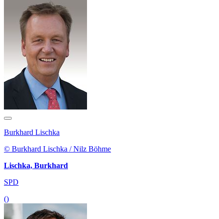
Burkhard Lischka
© Burkhard Lischka / Nilz Böhme
Lischka, Burkhard
SPD
()