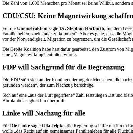
Die Zahl von 1.000 Menschen pro Monat sei keine Willkür, sondern 
CDU/CSU: Keine Magnetwirkung schaffe
Für die
Unionsfraktion
sagte
Dr. Stephan Harbarth
, mit dem Gese
Familie helfen, zueinander zu kommen“. Aber es gelte, dass die Mögli
vor der Notwendigkeit, Migration zu begrenzen, um die Gesellschaft 
Die Große Koalition habe hart dafür gearbeitet, den Zustrom von Mig
eine „Magnetwirkung“ entfalten würde.
FDP will Sachgrund für die Begrenzung
Die
FDP
stört sich an der Kontingentierung der Menschen, die nachz
gefunden werden“, der zum Nachzug berechtige.
Sich auf eine „aus der Luft gegriffene“ Zahl festzulegen „ist und ble
Bürokratielastigkeit hin überprüft.
Linke will Nachzug für alle
Für
Die Linke
sagte
Ulla Jelpke
, die Regierung schaffe mit ihrem E
wolle „das Recht auf ein gemeinsames Familienleben für alle Flüchtl