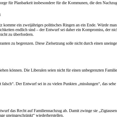
sorge für Planbarkeit insbesondere für die Kommunen, die den Nachzu
n
tz komme ein zweijähriges politisches Ringen an ein Ende. Würde man
chkeiten endlich sind – der Entwurf sei daher ein Kompromiss, der nic
nicht zu überfordern.
ranten zu begrenzen. Diese Zielsetzung solle nicht durch einen unein
iehen können. Die Liberalen seien nicht für einen unbegrenzten Famili
ibt falsch“. Der Entwurf sei in zu vielen Punkten „misslungen“, das seh
ntwurf das Recht auf Familiennachzug ab. Damit zwinge sie „Zigtausend
inge uneingeschränkt“ wiederherstellen.