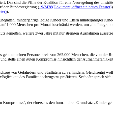
itiert: Das sind die Pläne der Koalition für eine Neuregelung des umstr
rf der Bundesregierung (
19/2438
(Dokument, öffnet ein neues Fenster)
ter)
).
 Ehegatten, minderjährige ledige Kinder und Eltern minderjähriger Ki
l auf 1.000 Menschen pro Monat beschränkt werden, um „die Integratio
utz genießen, weitere zwei Jahre mit nur strengen Ausnahmen aussetzen
 es gehe um einen Personenkreis von 265.000 Menschen, die von der Re
es und stelle einen guten Kompromiss hinsichtlich der Aufnahmefähigkei
ug von Gefährdern und Straftätern zu verhindern. Gleichzeitig wolle
r Möglichkeit des Familiennachzugs zu profitieren. Seehofer sprach si
n Kompromiss“, der einerseits den humanitären Grundsatz „Kinder gehö