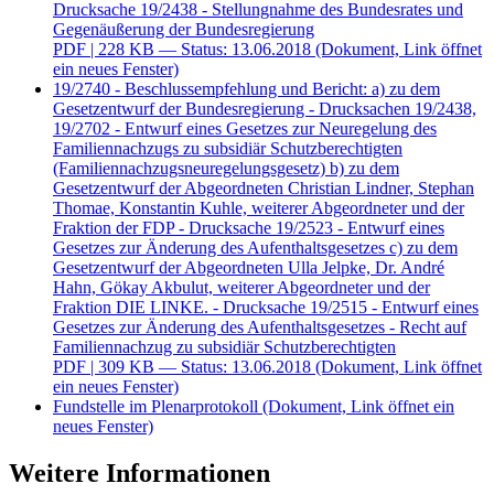
Drucksache 19/2438 - Stellungnahme des Bundesrates und
Gegenäußerung der Bundesregierung
PDF
| 228 KB — Status: 13.06.2018
(Dokument, Link öffnet
ein neues Fenster)
19/2740 - Beschlussempfehlung und Bericht: a) zu dem
Gesetzentwurf der Bundesregierung - Drucksachen 19/2438,
19/2702 - Entwurf eines Gesetzes zur Neuregelung des
Familiennachzugs zu subsidiär Schutzberechtigten
(Familiennachzugsneuregelungsgesetz) b) zu dem
Gesetzentwurf der Abgeordneten Christian Lindner, Stephan
Thomae, Konstantin Kuhle, weiterer Abgeordneter und der
Fraktion der FDP - Drucksache 19/2523 - Entwurf eines
Gesetzes zur Änderung des Aufenthaltsgesetzes c) zu dem
Gesetzentwurf der Abgeordneten Ulla Jelpke, Dr. André
Hahn, Gökay Akbulut, weiterer Abgeordneter und der
Fraktion DIE LINKE. - Drucksache 19/2515 - Entwurf eines
Gesetzes zur Änderung des Aufenthaltsgesetzes - Recht auf
Familiennachzug zu subsidiär Schutzberechtigten
PDF
| 309 KB — Status: 13.06.2018
(Dokument, Link öffnet
ein neues Fenster)
Fundstelle im Plenarprotokoll
(Dokument, Link öffnet ein
neues Fenster)
Weitere Informationen