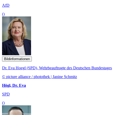
AfD
()
Bildinformationen
Dr. Eva Hoegl (SPD), Wehrbeauftragte des Deutschen Bundestages
© picture alliance / photothek | Janine Schmitz
Högl, Dr. Eva
SPD
()