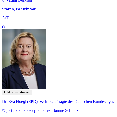
© Vadim Derksen
Storch, Beatrix von
AfD
()
Bildinformationen
Dr. Eva Hoegl (SPD), Wehrbeauftragte des Deutschen Bundestages
© picture alliance / photothek | Janine Schmitz