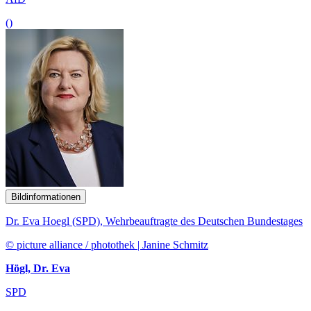
()
Bildinformationen
Dr. Eva Hoegl (SPD), Wehrbeauftragte des Deutschen Bundestages
© picture alliance / photothek | Janine Schmitz
Högl, Dr. Eva
SPD