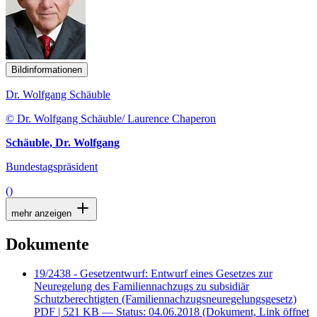
Bildinformationen
Dr. Wolfgang Schäuble
© Dr. Wolfgang Schäuble/ Laurence Chaperon
Schäuble, Dr. Wolfgang
Bundestagspräsident
()
mehr anzeigen
Dokumente
19/2438 - Gesetzentwurf: Entwurf eines Gesetzes zur
Neuregelung des Familiennachzugs zu subsidiär
Schutzberechtigten (Familiennachzugsneuregelungsgesetz)
PDF
| 521 KB — Status: 04.06.2018
(Dokument, Link öffnet