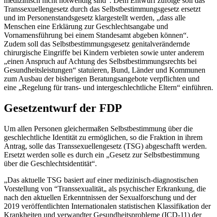
medizinisch nicht notwendig sind“. Dem Entwurf zufolge soll das
Transsexuellengesetz durch das Selbstbestimmungsgesetz ersetzt
und im Personenstandsgesetz klargestellt werden, „dass alle
Menschen eine Erklärung zur Geschlechtsangabe und
Vornamensführung bei einem Standesamt abgeben können“.
Zudem soll das Selbstbestimmungsgesetz genitalverändernde
chirurgische Eingriffe bei Kindern verbieten sowie unter anderem
„einen Anspruch auf Achtung des Selbstbestimmungsrechts bei
Gesundheitsleistungen“ statuieren, Bund, Länder und Kommunen
zum Ausbau der bisherigen Beratungsangebote verpflichten und
eine „Regelung für trans- und intergeschlechtliche Eltern“ einführen.
Gesetzentwurf der FDP
Um allen Personen gleichermaßen Selbstbestimmung über die
geschlechtliche Identität zu ermöglichen, so die Fraktion in ihrem
Antrag, solle das Transsexuellengesetz (TSG) abgeschafft werden.
Ersetzt werden solle es durch ein „Gesetz zur Selbstbestimmung
über die Geschlechtsidentität“.
„Das aktuelle TSG basiert auf einer medizinisch-diagnostischen
Vorstellung von “Transsexualität„ als psychischer Erkrankung, die
nach den aktuellen Erkenntnissen der Sexualforschung und der
2019 veröffentlichten Internationalen statistischen Klassifikation der
Krankheiten und verwandter Gesundheitsprobleme (ICD-11) der