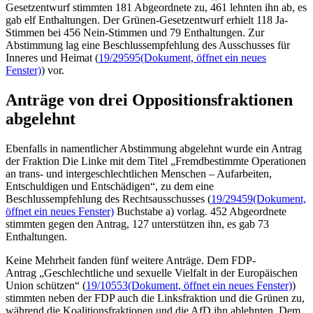
Gesetzentwurf stimmten 181 Abgeordnete zu, 461 lehnten ihn ab, es
gab elf Enthaltungen. Der Grünen-Gesetzentwurf erhielt 118 Ja-
Stimmen bei 456 Nein-Stimmen und 79 Enthaltungen. Zur
Abstimmung lag eine Beschlussempfehlung des Ausschusses für
Inneres und Heimat (
19/29595
(Dokument, öffnet ein neues
Fenster)
) vor.
Anträge von drei Oppositionsfraktionen
abgelehnt
Ebenfalls in namentlicher Abstimmung abgelehnt wurde ein Antrag
der Fraktion Die Linke mit dem Titel „Fremdbestimmte Operationen
an trans- und intergeschlechtlichen Menschen – Aufarbeiten,
Entschuldigen und Entschädigen“, zu dem eine
Beschlussempfehlung des Rechtsausschusses (
19/29459
(Dokument,
öffnet ein neues Fenster)
Buchstabe a) vorlag. 452 Abgeordnete
stimmten gegen den Antrag, 127 unterstützen ihn, es gab 73
Enthaltungen.
Keine Mehrheit fanden fünf weitere Anträge. Dem FDP-
Antrag „Geschlechtliche und sexuelle Vielfalt in der Europäischen
Union schützen“ (
19/10553
(Dokument, öffnet ein neues Fenster)
)
stimmten neben der FDP auch die Linksfraktion und die Grünen zu,
während die Koalitionsfraktionen und die AfD ihn ablehnten. Dem