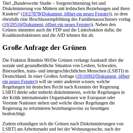
Titel „Bundesweite Studie – Sorgerechtsentzug bei und
Diskriminierung von Müttern mit lesbischen Beziehungen und ihren
Kindern“ (
19/27878
(Dokument, öffnet ein neues Fenster)
), zu dem
ebenfalls eine Beschlussempfehlung des Familienausschusses vorlag
(
19/29516
(Dokument, öffnet ein neues Fenster)
). Neben den
Grünen stimmten auch die FDP und die Linksfraktion dafür, die
Koalitionsfraktionen und die AfD lehnten ihn ab.
Große Anfrage der Grünen
Die Fraktion Bündnis 90/Die Grünen verlangt Auskunft über die
soziale und gesundheitliche Situation von Lesben, Schwulen,
Bisexuellen, trans- und intergeschlechtlichen Menschen (LSBTI) in
Deutschland. In einer Großen Anfrage (
19/16992
(Dokument, öffnet
ein neues Fenster)
) will sie unter anderem wissen, welche
Regelungen im deutschen Recht nach Kenntnis der Regierung
LSBTI direkt oder indirekt diskriminieren, welche Regelungen in
der Kritik internationaler Organisationen wie Europarat oder
Vereinte Nationen stehen und welche dieser Regelungen die
Regierung zu reformieren beziehungsweise zu beseitigen
beabsichtigt.
Zudem erkundigen sich die Grünen nach Diskriminierungen von
LSBTI am Arbeitsmarkt und bei der Wohnungssuche, nach der