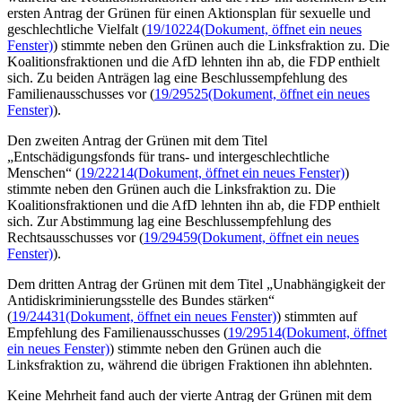
ersten Antrag der Grünen für einen Aktionsplan für sexuelle und
geschlechtliche Vielfalt (
19/10224
(Dokument, öffnet ein neues
Fenster)
) stimmte neben den Grünen auch die Linksfraktion zu. Die
Koalitionsfraktionen und die AfD lehnten ihn ab, die FDP enthielt
sich. Zu beiden Anträgen lag eine Beschlussempfehlung des
Familienausschusses vor (
19/29525
(Dokument, öffnet ein neues
Fenster)
).
Den zweiten Antrag der Grünen mit dem Titel
„Entschädigungsfonds für trans- und intergeschlechtliche
Menschen“ (
19/22214
(Dokument, öffnet ein neues Fenster)
)
stimmte neben den Grünen auch die Linksfraktion zu. Die
Koalitionsfraktionen und die AfD lehnten ihn ab, die FDP enthielt
sich. Zur Abstimmung lag eine Beschlussempfehlung des
Rechtsausschusses vor (
19/29459
(Dokument, öffnet ein neues
Fenster)
).
Dem dritten Antrag der Grünen mit dem Titel „Unabhängigkeit der
Antidiskriminierungsstelle des Bundes stärken“
(
19/24431
(Dokument, öffnet ein neues Fenster)
) stimmten auf
Empfehlung des Familienausschusses (
19/29514
(Dokument, öffnet
ein neues Fenster)
) stimmte neben den Grünen auch die
Linksfraktion zu, während die übrigen Fraktionen ihn ablehnten.
Keine Mehrheit fand auch der vierte Antrag der Grünen mit dem