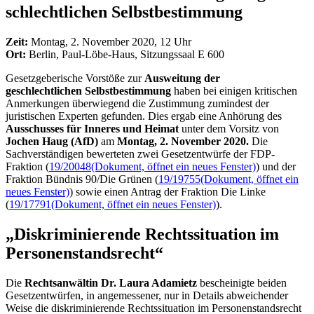
schlecht­li­chen Selbst­bestimmung
Zeit:
Montag, 2. November 2020, 12 Uhr
Ort:
Berlin, Paul-Löbe-Haus, Sitzungssaal E 600
Gesetzgeberische Vorstöße zur
Ausweitung der
geschlechtlichen Selbstbestimmung
haben bei einigen kritischen
Anmerkungen überwiegend die Zustimmung zumindest der
juristischen Experten gefunden. Dies ergab eine Anhörung des
Ausschusses für Inneres und Heimat
unter dem Vorsitz von
Jochen Haug (AfD)
am
Montag, 2. November 2020.
Die
Sachverständigen bewerteten zwei Gesetzentwürfe der FDP-
Fraktion (
19/20048
(Dokument, öffnet ein neues Fenster)
) und der
Fraktion Bündnis 90/Die Grünen (
19/19755
(Dokument, öffnet ein
neues Fenster)
) sowie einen Antrag der Fraktion Die Linke
(
19/17791
(Dokument, öffnet ein neues Fenster)
).
„Diskriminierende Rechtssituation im
Personenstandsrecht“
Die
Rechtsanwältin Dr. Laura Adamietz
bescheinigte beiden
Gesetzentwürfen, in angemessener, nur in Details abweichender
Weise die diskriminierende Rechtssituation im Personenstandsrecht