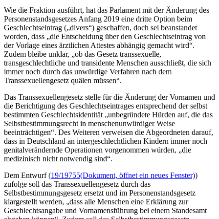
Wie die Fraktion ausführt, hat das Parlament mit der Änderung des
Personenstandsgesetzes Anfang 2019 eine dritte Option beim
Geschlechtseintrag („divers“) geschaffen, doch sei beanstandet
worden, dass „die Entscheidung über den Geschlechtseintrag von
der Vorlage eines ärztlichen Attestes abhängig gemacht wird“.
Zudem bleibe unklar, „ob das Gesetz transsexuelle,
transgeschlechtliche und transidente Menschen ausschließt, die sich
immer noch durch das unwürdige Verfahren nach dem
Transsexuellengesetz quälen müssen“.
Das Transsexuellengesetz stelle für die Änderung der Vornamen und
die Berichtigung des Geschlechtseintrages entsprechend der selbst
bestimmten Geschlechtsidentität „unbegründete Hürden auf, die das
Selbstbestimmungsrecht in menschenunwürdiger Weise
beeinträchtigen“. Des Weiteren verweisen die Abgeordneten darauf,
dass in Deutschland an intergeschlechtlichen Kindern immer noch
genitalverändernde Operationen vorgenommen würden, „die
medizinisch nicht notwendig sind“.
Dem Entwurf (
19/19755
(Dokument, öffnet ein neues Fenster)
)
zufolge soll das Transsexuellengesetz durch das
Selbstbestimmungsgesetz ersetzt und im Personenstandsgesetz
klargestellt werden, „dass alle Menschen eine Erklärung zur
Geschlechtsangabe und Vornamensführung bei einem Standesamt