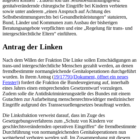
abgeben können“. Zudem soll das Selbstbestimmungsgesetz
genitalverändernde chirurgische Eingriffe bei Kindern verbieten
sowie unter anderem „einen Anspruch auf Achtung des
Selbstbestimmungsrechts bei Gesundheitsleistungen“ statuieren,
Bund, Länder und Kommunen zum Ausbau der bisherigen
Beratungsangebote verpflichten und eine „Regelung für trans- und
intergeschlechtliche Eltern“ einführen.
Antrag der Linken
Nach dem Willen der Fraktion Die Linke sollen Entschädigungen an
trans-und intergeschlechtliche Menschen gezahlt werden, an denen
fremdbestimmte normangleichende Genitaloperationen durchgeführt
wurden. In ihrem Antrag (
19/17791
(Dokument, öffnet ein neues
Fenster)
) fordert die Fraktion die Bundesregierung auf, innerhalb
eines Jahres einen entsprechenden Gesetzentwurf vorzulegen.
Zudem solle die Antidiskriminierungsstelle des Bundes mit einem
Gutachten zur Aufarbeitung menschenrechtswidriger medizinischer
Eingriffe aufgrund des Transsexuellengesetzes beauftragt werden.
Die Linksfraktion verweist darauf, dass im Zuge des
Gesetzgebungsverfahrens zum „Schutz von Kindern vor
geschlechtsverändernden operativen Eingriffen“ die fremdbestimmte
Durchführung von normangleichenden Genitaloperationen nun
weitgehend verboten werden soll. Im Zusammenhang mit diesem