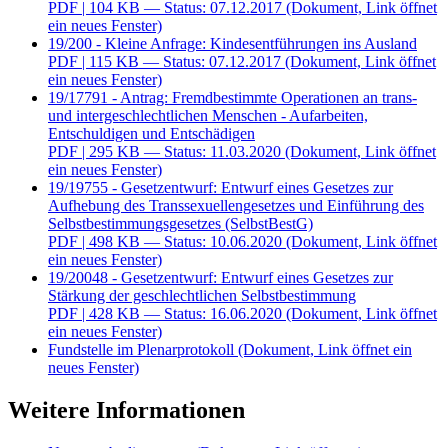
PDF
| 104 KB — Status: 07.12.2017
(Dokument, Link öffnet
ein neues Fenster)
19/200 - Kleine Anfrage: Kindesentführungen ins Ausland
PDF
| 115 KB — Status: 07.12.2017
(Dokument, Link öffnet
ein neues Fenster)
19/17791 - Antrag: Fremdbestimmte Operationen an trans-
und intergeschlechtlichen Menschen - Aufarbeiten,
Entschuldigen und Entschädigen
PDF
| 295 KB — Status: 11.03.2020
(Dokument, Link öffnet
ein neues Fenster)
19/19755 - Gesetzentwurf: Entwurf eines Gesetzes zur
Aufhebung des Transsexuellengesetzes und Einführung des
Selbstbestimmungsgesetzes (SelbstBestG)
PDF
| 498 KB — Status: 10.06.2020
(Dokument, Link öffnet
ein neues Fenster)
19/20048 - Gesetzentwurf: Entwurf eines Gesetzes zur
Stärkung der geschlechtlichen Selbstbestimmung
PDF
| 428 KB — Status: 16.06.2020
(Dokument, Link öffnet
ein neues Fenster)
Fundstelle im Plenarprotokoll
(Dokument, Link öffnet ein
neues Fenster)
Weitere Informationen