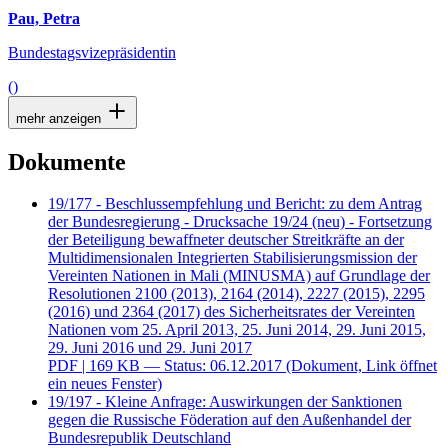
Pau, Petra
Bundestagsvizepräsidentin
()
mehr anzeigen
Dokumente
19/177 - Beschlussempfehlung und Bericht: zu dem Antrag
der Bundesregierung - Drucksache 19/24 (neu) - Fortsetzung
der Beteiligung bewaffneter deutscher Streitkräfte an der
Multidimensionalen Integrierten Stabilisierungsmission der
Vereinten Nationen in Mali (MINUSMA) auf Grundlage der
Resolutionen 2100 (2013), 2164 (2014), 2227 (2015), 2295
(2016) und 2364 (2017) des Sicherheitsrates der Vereinten
Nationen vom 25. April 2013, 25. Juni 2014, 29. Juni 2015,
29. Juni 2016 und 29. Juni 2017
PDF
| 169 KB — Status: 06.12.2017
(Dokument, Link öffnet
ein neues Fenster)
19/197 - Kleine Anfrage: Auswirkungen der Sanktionen
gegen die Russische Föderation auf den Außenhandel der
Bundesrepublik Deutschland