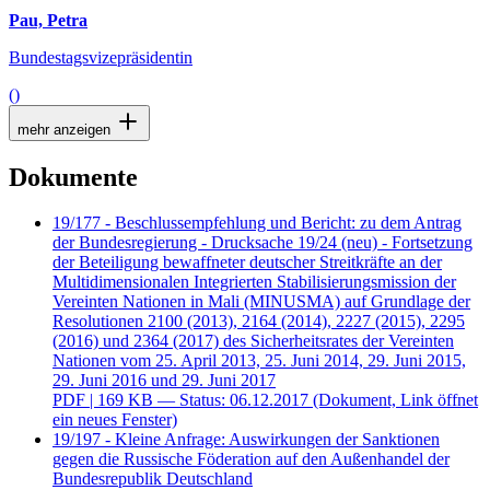
Pau, Petra
Bundestagsvizepräsidentin
()
mehr anzeigen
Dokumente
19/177 - Beschlussempfehlung und Bericht: zu dem Antrag
der Bundesregierung - Drucksache 19/24 (neu) - Fortsetzung
der Beteiligung bewaffneter deutscher Streitkräfte an der
Multidimensionalen Integrierten Stabilisierungsmission der
Vereinten Nationen in Mali (MINUSMA) auf Grundlage der
Resolutionen 2100 (2013), 2164 (2014), 2227 (2015), 2295
(2016) und 2364 (2017) des Sicherheitsrates der Vereinten
Nationen vom 25. April 2013, 25. Juni 2014, 29. Juni 2015,
29. Juni 2016 und 29. Juni 2017
PDF
| 169 KB — Status: 06.12.2017
(Dokument, Link öffnet
ein neues Fenster)
19/197 - Kleine Anfrage: Auswirkungen der Sanktionen
gegen die Russische Föderation auf den Außenhandel der
Bundesrepublik Deutschland