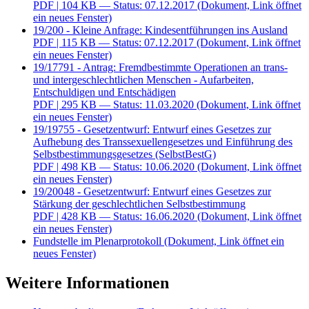
PDF
| 104 KB — Status: 07.12.2017
(Dokument, Link öffnet
ein neues Fenster)
19/200 - Kleine Anfrage: Kindesentführungen ins Ausland
PDF
| 115 KB — Status: 07.12.2017
(Dokument, Link öffnet
ein neues Fenster)
19/17791 - Antrag: Fremdbestimmte Operationen an trans-
und intergeschlechtlichen Menschen - Aufarbeiten,
Entschuldigen und Entschädigen
PDF
| 295 KB — Status: 11.03.2020
(Dokument, Link öffnet
ein neues Fenster)
19/19755 - Gesetzentwurf: Entwurf eines Gesetzes zur
Aufhebung des Transsexuellengesetzes und Einführung des
Selbstbestimmungsgesetzes (SelbstBestG)
PDF
| 498 KB — Status: 10.06.2020
(Dokument, Link öffnet
ein neues Fenster)
19/20048 - Gesetzentwurf: Entwurf eines Gesetzes zur
Stärkung der geschlechtlichen Selbstbestimmung
PDF
| 428 KB — Status: 16.06.2020
(Dokument, Link öffnet
ein neues Fenster)
Fundstelle im Plenarprotokoll
(Dokument, Link öffnet ein
neues Fenster)
Weitere Informationen