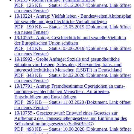
PDF
| 125 KB — Status: 15.12.2017
(Dokument, Link öffnet
ein neues Fenster)
19/10224 - Antrag: Vielfalt leben - Bundesweiten Aktionsplan
für sexuelle und geschlechtliche Vielfalt auflegen
PDF
| 190 KB — Status: 15.05.2019
(Dokument, Link öffnet
ein neues Fenster)
19/10553 - Antrag: Geschlechtliche und sexuelle Vielfalt in
der Europäischen Union schützen
PDF
| 144 KB — Status: 03.06.2019
(Dokument, Link öffnet
ein neues Fenster)
19/16992 - Große Anfrage: Soziale und gesundheitliche
Situation von Lesben, Schwulen, Bisexuellen, trans- und
intergeschlechtlichen Menschen (LSBTI) in Deutschland
PDF
| 343 KB — Status: 04.02.2020
(Dokument, Link öffnet
ein neues Fenster)
19/17791 - Antrag: Fremdbestimmte Operationen an trans-
und intergeschlechtlichen Menschen - Aufarbeiten,
Entschuldigen und Entschädigen
PDF
| 295 KB — Status: 11.03.2020
(Dokument, Link öffnet
ein neues Fenster)
19/19755 - Gesetzentwurf: Entwurf eines Gesetzes zur
Aufhebung des Transsexuellengesetzes und Einführung des
Selbstbestimmungsgesetzes (SelbstBestG)
PDF
| 498 KB — Status: 10.06.2020
(Dokument, Link öffnet