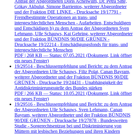
Antrag der Abgeordneten Doris Achelwilm, Dr. Petra Sitte,
Gökay Akbulut, Simone Barrientos, weiterer Abgeordneter
und der Fraktion DIE LINKE. - Drucksache 19/17791 -
Fremdbestimmte Operationen an trans- und
intergeschlechtlichen Menschen - Aufarbeiten, Entschuldigen
und Entschädigen b) zu dem Antrag der Abgeordneten Sven
Lehmann, Ulle Schauws, Kai Gehring, weiterer Abgeordneter
und der Fraktion BÜNDNIS 90/DIE GRÜNEN -
Drucksache 19/22214 - Entschädigungsfonds für trans- und
intergeschlechtliche Menschen
PDF
| 268 KB — Status: 07.05.2021
(Dokument, Link öffnet
ein neues Fenster)
19/29514 - Beschlussempfehlung und Bericht: zu dem Antrag
der Abgeordneten Ulle Schauws, Filiz Polat, Canan Bayram,
weiterer Abgeordneter und der Fraktion BÜNDNIS 90/DIE
GRÜNEN - Drucksache 19/24431 - Unabhängigkeit der
Antidiskriminierungsstelle des Bundes stärken
PDF
| 266 KB — Status: 10.05.2021
(Dokument, Link öffnet
ein neues Fenster)
19/29516 - Beschlussempfehlung und Bericht: zu dem Antrag
der Abgeordneten Ulle Schauws, Sven Lehmann, Canan
Bayram, weiterer Abgeordneter und der Fraktion BÜNDNIS
90/DIE GRÜNEN - Drucksache 19/27878 - Bundesweiten
Studie - Sorgerechtsentzug bei und Diskriminierung von
Müttern mit lesbischen Beziehungen und ihren Kindern