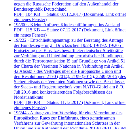
gegen die Russische Föderation auf den Außenhandel der
Bundesrepublik Deutschland
PDF
| 104 KB — Status: 07.12.2017
(Dokument, Link öffnet
ein neues Fenster)
19/200 - Kleine Anfrage: Kindesentführungen ins Ausland
PDF
| 115 KB — Status: 07.12.2017
(Dokument, Link öffnet
ein neues Fenster)
19/222 - Entschließungsantrag: zu der Beratung des Antrags
der Bundesregierung - Drucksachen 19/23, 19/192, 19/205 -
Fortsetzung des Einsatzes bewaffneter deutscher Streitkräfte
zur Verhütung und Unterbindung terroristischer Handlungen
durch die Terrororganisation IS auf Grundlage von Artikel 51
der Charta der Vereinten Nationen in Verbindung mit Artikel
42 Absatz 7 des Vertrages über die Europäische Union und
den Resolutionen 2170 (2014), 2199 (2015), 2249 (2015) des
Sicherheitsrats der Vereinten Nationen sowie des Beschlusses
der Staats- und Regierungschefs vom NATO-Gipfel am 8./9.
Juli 2016 und konkretisierenden Folgebeschlüssen des
Nordatlantikrats
PDF
| 180 KB — Status: 11.12.2017
(Dokument, Link öffnet
ein neues Fenster)
19/244 - Antrag: zu dem Vorschlag für eine Verordnung des
Europäischen Rates zur Einführung eines gemeinsamen
Verfahrens zur Gewährung internationalen Schutzes in der
Union und zur Aufhebung der Richtlinie 2013/32/EU - KOM