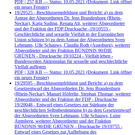
PDF
| 257 KB — Status: 10.05.2021
(Dokument, Link öffnet
ein neues Fenster)
19/29525 - Beschlussempfehlung und Bericht: a) zu dem
Antrag der Abgeordneten Dr. Jens Brandenburg (Rhein-
Neckar), Katja Suding, Renata Alt, weiterer Abgeordneter
und der Fraktion der FDP Drucksache -19/10553 -
Geschlechtliche und sexuelle Vielfalt in der Europäischen
Union schützen b) zu dem Antrag der Abgeordneten Sven
Lehmann, Ulle Schauws, Claudia Roth (Augsburg), weiterer
Abgeordneter und der Fraktion BÜNDNIS 90/DIE
GRÜNEN - Drucksache 19/10224 - Vielfalt leben -
Bundesweiten Aktionsplan für sexuelle und geschlechtliche
Vielfalt auflegen
PDF
| 328 KB — Status: 10.05.2021
(Dokument, Link öffnet
ein neues Fenster)
19/29595 - Beschlussempfehlung und Bericht: a) zu dem
Gesetzentwurf der Abgeordneten Dr. Jens Brandenburg
(Rhein-Neckar), Manuel Höferlin, Stephan Thomae, weiterer
Abgeordneter und der Fraktion der FDP - Drucksache
19/20048 - Entwurf eines Gesetzes zur Stärkung der
geschlechtlichen Selbstbestimmung b) zu dem Gesetzentwurf
der Abgeordneten Sven Lehmann, Ulle Schauws, Luise
Amtsberg, weiterer Abgeordneter und der Fraktion
BÜNDNIS 90/DIE GRÜNEN - Drucksache 19/19755 -
Entwurf eines Gesetzes zur Aufhebung des