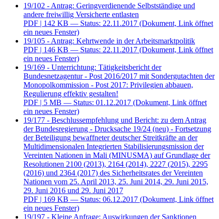
19/102 - Antrag: Geringverdienende Selbstständige und
andere freiwillig Versicherte entlasten
PDF
| 142 KB — Status: 22.11.2017
(Dokument, Link öffnet
ein neues Fenster)
19/105 - Antrag: Kehrtwende in der Arbeitsmarktpolitik
PDF
| 146 KB — Status: 22.11.2017
(Dokument, Link öffnet
ein neues Fenster)
19/169 - Unterrichtung: Tätigkeitsbericht der
Bundesnetzagentur - Post 2016/2017 mit Sondergutachten der
Monopolkommission - Post 2017: Privilegien abbauen,
Regulierung effektiv gestalten!
PDF
| 5 MB — Status: 01.12.2017
(Dokument, Link öffnet
ein neues Fenster)
19/177 - Beschlussempfehlung und Bericht: zu dem Antrag
der Bundesregierung - Drucksache 19/24 (neu) - Fortsetzung
der Beteiligung bewaffneter deutscher Streitkräfte an der
Multidimensionalen Integrierten Stabilisierungsmission der
Vereinten Nationen in Mali (MINUSMA) auf Grundlage der
Resolutionen 2100 (2013), 2164 (2014), 2227 (2015), 2295
(2016) und 2364 (2017) des Sicherheitsrates der Vereinten
Nationen vom 25. April 2013, 25. Juni 2014, 29. Juni 2015,
29. Juni 2016 und 29. Juni 2017
PDF
| 169 KB — Status: 06.12.2017
(Dokument, Link öffnet
ein neues Fenster)
19/197 - Kleine Anfrage: Auswirkungen der Sanktionen