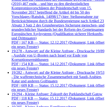
(2016) 467 endg. - und hier zu den diesbezüglichen
Kompromissvorschlägen der Präsidentschaft vom 15.
November 2017 betreffend die Artikel 44 bis 50 des
Vorschlages (Ratsdok. 14098/17) hier: Stellungnahme zur
Berücksichtigung durch die Bundesregierung nach Artikel 23
Absatz 3 Satz 2 des Grundgesetzes Sicherung menschen- und
grundrechtlicher Standards bei der Reform des Gemeinsamen
Europäischen Asylsystems (Qualifikation sicherer Herkunfts-
und Drittstaaten)
PDF
| 167 KB — Status: 12.12.2017
(Dokument, Link öffnet
ein neues Fenster)
19/278 - Antwort: auf die Kleine Anfrage - Drucksache 19/89
- Ausfuhr von U-Booten nach Israel vor Ende von
Korruptionsermittlungen
PDF
| 154 KB — Status: 14.12.2017
(Dokument, Link öffnet
ein neues Fenster)
19/282 - Antwort: auf die Kleine Anfrage - Drucksache 19/53
- Die waffentechnische Zusammenarbeit mit Saudi-Arabien,
Katar und anderen Golfstaaten
PDF
| 609 KB — Status: 15.12.2017
(Dokument, Link öffnet
ein neues Fenster)
19/294 - Kleine Anfrage: Zukunft der Parklandschaft Gatow
PDF
| 118 KB — Status: 15.12.2017
(Dokument, Link öffnet
ein neues Fenster)
19/295 - Kleine Anfrage: Familiennachzug