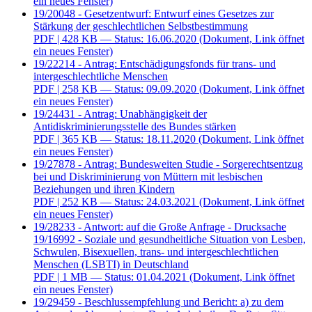
ein neues Fenster)
19/20048 - Gesetzentwurf: Entwurf eines Gesetzes zur
Stärkung der geschlechtlichen Selbstbestimmung
PDF
| 428 KB — Status: 16.06.2020
(Dokument, Link öffnet
ein neues Fenster)
19/22214 - Antrag: Entschädigungsfonds für trans- und
intergeschlechtliche Menschen
PDF
| 258 KB — Status: 09.09.2020
(Dokument, Link öffnet
ein neues Fenster)
19/24431 - Antrag: Unabhängigkeit der
Antidiskriminierungsstelle des Bundes stärken
PDF
| 365 KB — Status: 18.11.2020
(Dokument, Link öffnet
ein neues Fenster)
19/27878 - Antrag: Bundesweiten Studie - Sorgerechtsentzug
bei und Diskriminierung von Müttern mit lesbischen
Beziehungen und ihren Kindern
PDF
| 252 KB — Status: 24.03.2021
(Dokument, Link öffnet
ein neues Fenster)
19/28233 - Antwort: auf die Große Anfrage - Drucksache
19/16992 - Soziale und gesundheitliche Situation von Lesben,
Schwulen, Bisexuellen, trans- und intergeschlechtlichen
Menschen (LSBTI) in Deutschland
PDF
| 1 MB — Status: 01.04.2021
(Dokument, Link öffnet
ein neues Fenster)
19/29459 - Beschlussempfehlung und Bericht: a) zu dem