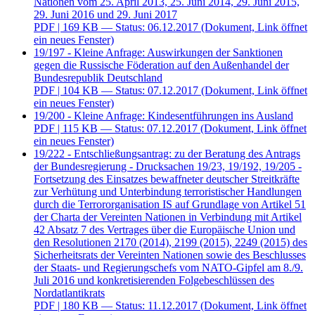
Nationen vom 25. April 2013, 25. Juni 2014, 29. Juni 2015,
29. Juni 2016 und 29. Juni 2017
PDF
| 169 KB — Status: 06.12.2017
(Dokument, Link öffnet
ein neues Fenster)
19/197 - Kleine Anfrage: Auswirkungen der Sanktionen
gegen die Russische Föderation auf den Außenhandel der
Bundesrepublik Deutschland
PDF
| 104 KB — Status: 07.12.2017
(Dokument, Link öffnet
ein neues Fenster)
19/200 - Kleine Anfrage: Kindesentführungen ins Ausland
PDF
| 115 KB — Status: 07.12.2017
(Dokument, Link öffnet
ein neues Fenster)
19/222 - Entschließungsantrag: zu der Beratung des Antrags
der Bundesregierung - Drucksachen 19/23, 19/192, 19/205 -
Fortsetzung des Einsatzes bewaffneter deutscher Streitkräfte
zur Verhütung und Unterbindung terroristischer Handlungen
durch die Terrororganisation IS auf Grundlage von Artikel 51
der Charta der Vereinten Nationen in Verbindung mit Artikel
42 Absatz 7 des Vertrages über die Europäische Union und
den Resolutionen 2170 (2014), 2199 (2015), 2249 (2015) des
Sicherheitsrats der Vereinten Nationen sowie des Beschlusses
der Staats- und Regierungschefs vom NATO-Gipfel am 8./9.
Juli 2016 und konkretisierenden Folgebeschlüssen des
Nordatlantikrats
PDF
| 180 KB — Status: 11.12.2017
(Dokument, Link öffnet