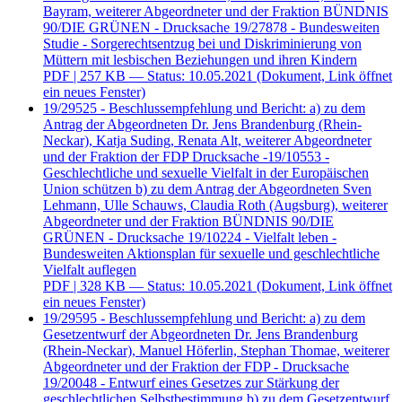
Bayram, weiterer Abgeordneter und der Fraktion BÜNDNIS
90/DIE GRÜNEN - Drucksache 19/27878 - Bundesweiten
Studie - Sorgerechtsentzug bei und Diskriminierung von
Müttern mit lesbischen Beziehungen und ihren Kindern
PDF
| 257 KB — Status: 10.05.2021
(Dokument, Link öffnet
ein neues Fenster)
19/29525 - Beschlussempfehlung und Bericht: a) zu dem
Antrag der Abgeordneten Dr. Jens Brandenburg (Rhein-
Neckar), Katja Suding, Renata Alt, weiterer Abgeordneter
und der Fraktion der FDP Drucksache -19/10553 -
Geschlechtliche und sexuelle Vielfalt in der Europäischen
Union schützen b) zu dem Antrag der Abgeordneten Sven
Lehmann, Ulle Schauws, Claudia Roth (Augsburg), weiterer
Abgeordneter und der Fraktion BÜNDNIS 90/DIE
GRÜNEN - Drucksache 19/10224 - Vielfalt leben -
Bundesweiten Aktionsplan für sexuelle und geschlechtliche
Vielfalt auflegen
PDF
| 328 KB — Status: 10.05.2021
(Dokument, Link öffnet
ein neues Fenster)
19/29595 - Beschlussempfehlung und Bericht: a) zu dem
Gesetzentwurf der Abgeordneten Dr. Jens Brandenburg
(Rhein-Neckar), Manuel Höferlin, Stephan Thomae, weiterer
Abgeordneter und der Fraktion der FDP - Drucksache
19/20048 - Entwurf eines Gesetzes zur Stärkung der
geschlechtlichen Selbstbestimmung b) zu dem Gesetzentwurf