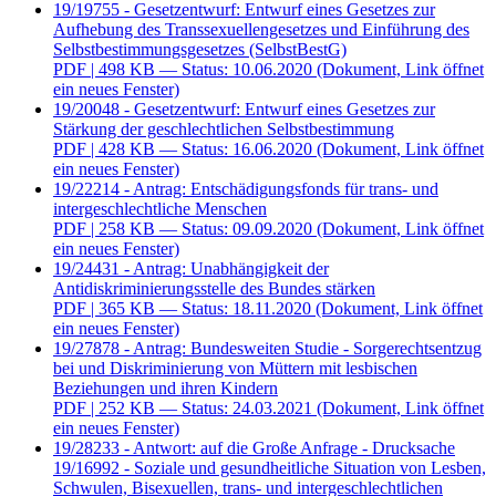
19/19755 - Gesetzentwurf: Entwurf eines Gesetzes zur
Aufhebung des Transsexuellengesetzes und Einführung des
Selbstbestimmungsgesetzes (SelbstBestG)
PDF
| 498 KB — Status: 10.06.2020
(Dokument, Link öffnet
ein neues Fenster)
19/20048 - Gesetzentwurf: Entwurf eines Gesetzes zur
Stärkung der geschlechtlichen Selbstbestimmung
PDF
| 428 KB — Status: 16.06.2020
(Dokument, Link öffnet
ein neues Fenster)
19/22214 - Antrag: Entschädigungsfonds für trans- und
intergeschlechtliche Menschen
PDF
| 258 KB — Status: 09.09.2020
(Dokument, Link öffnet
ein neues Fenster)
19/24431 - Antrag: Unabhängigkeit der
Antidiskriminierungsstelle des Bundes stärken
PDF
| 365 KB — Status: 18.11.2020
(Dokument, Link öffnet
ein neues Fenster)
19/27878 - Antrag: Bundesweiten Studie - Sorgerechtsentzug
bei und Diskriminierung von Müttern mit lesbischen
Beziehungen und ihren Kindern
PDF
| 252 KB — Status: 24.03.2021
(Dokument, Link öffnet
ein neues Fenster)
19/28233 - Antwort: auf die Große Anfrage - Drucksache
19/16992 - Soziale und gesundheitliche Situation von Lesben,
Schwulen, Bisexuellen, trans- und intergeschlechtlichen