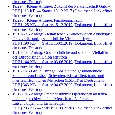
ein neues Fenster)
19/294 - Kleine Anfrage: Zukunft der Parklandschaft Gatow
PDF
| 118 KB — Status: 15.12.2017
(Dokument, Link öffnet
ein neues Fenster)
19/295 - Kleine Anfrage: Familiennachzug
PDF
| 125 KB — Status: 15.12.2017
(Dokument, Link öffnet
ein neues Fenster)
19/10224 - Antrag: Vielfalt leben - Bundesweiten Aktionsplan
für sexuelle und geschlechtliche Vielfalt auflegen
PDF
| 190 KB — Status: 15.05.2019
(Dokument, Link öffnet
ein neues Fenster)
19/10553 - Antrag: Geschlechtliche und sexuelle Vielfalt in
der Europäischen Union schützen
PDF
| 144 KB — Status: 03.06.2019
(Dokument, Link öffnet
ein neues Fenster)
19/16992 - Große Anfrage: Soziale und gesundheitliche
Situation von Lesben, Schwulen, Bisexuellen, trans- und
intergeschlechtlichen Menschen (LSBTI) in Deutschland
PDF
| 343 KB — Status: 04.02.2020
(Dokument, Link öffnet
ein neues Fenster)
19/17791 - Antrag: Fremdbestimmte Operationen an trans-
und intergeschlechtlichen Menschen - Aufarbeiten,
Entschuldigen und Entschädigen
PDF
| 295 KB — Status: 11.03.2020
(Dokument, Link öffnet
ein neues Fenster)