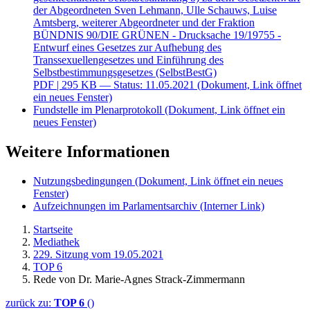
der Abgeordneten Sven Lehmann, Ulle Schauws, Luise
Amtsberg, weiterer Abgeordneter und der Fraktion
BÜNDNIS 90/DIE GRÜNEN - Drucksache 19/19755 -
Entwurf eines Gesetzes zur Aufhebung des
Transsexuellengesetzes und Einführung des
Selbstbestimmungsgesetzes (SelbstBestG)
PDF
| 295 KB — Status: 11.05.2021
(Dokument, Link öffnet
ein neues Fenster)
Fundstelle im Plenarprotokoll
(Dokument, Link öffnet ein
neues Fenster)
Weitere Informationen
Nutzungsbedingungen
(Dokument, Link öffnet ein neues
Fenster)
Aufzeichnungen im Parlamentsarchiv
(Interner Link)
Startseite
Mediathek
229. Sitzung vom 19.05.2021
TOP 6
Rede von Dr. Marie-Agnes Strack-Zimmermann
zurück zu:
TOP 6
()