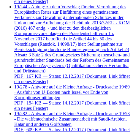
ein neues Fenster)
19/244 - Antrag: zu dem Vorschlag für eine Verordnung des
Europäischen Rates zur Einführung eines gemeinsamen
Verfahrens zur Gewährung internationalen Schutzes in der
Union und zur Aufhebung der Richtlinie 2013/32/EU - KOM
(2016) 467 endg. - und hier zu den diesbezüglichen
Kompromissvorschlägen der Präsidentschaft vom 15.
November 2017 betreffend die Artikel 44 bis 50 des
Vorschlages (Ratsdok. 14098/17) hier: Stellungnahme zur
Berücksichtigung durch die Bundesregierung nach Artikel 23
Absatz 3 Satz 2 des Grundgesetzes Sicherung menschen- und
grundrechtlicher Standards bei der Reform des Gemeinsamen
Europäischen Asylsystems (Qualifikation sicherer Herkunfts-
und Drittstaaten)
PDF
| 167 KB — Status: 12.12.2017
(Dokument, Link öffnet
ein neues Fenster)
19/278 - Antwort: auf die Kleine Anfrage - Drucksache 19/89
- Ausfuhr von U-Booten nach Israel vor Ende von
Korruptionsermittlungen
PDF
| 154 KB — Status: 14.12.2017
(Dokument, Link öffnet
ein neues Fenster)
19/282 - Antwort: auf die Kleine Anfrage - Drucksache 19/53
- Die waffentechnische Zusammenarbeit mit Saudi-Arabien,
Katar und anderen Golfstaaten
PDF
| 609 KB — Status: 15.12.2017
(Dokument, Link öffnet