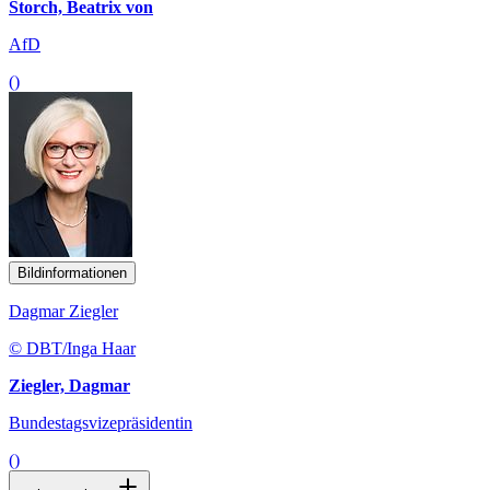
Storch, Beatrix von
AfD
()
Bildinformationen
Dagmar Ziegler
© DBT/Inga Haar
Ziegler, Dagmar
Bundestagsvizepräsidentin
()