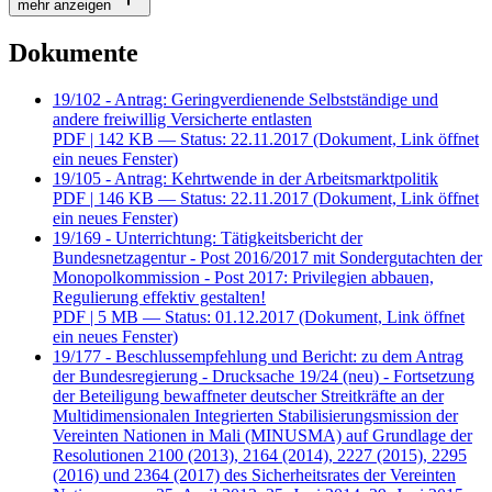
mehr anzeigen
Dokumente
19/102 - Antrag: Geringverdienende Selbstständige und
andere freiwillig Versicherte entlasten
PDF
| 142 KB — Status: 22.11.2017
(Dokument, Link öffnet
ein neues Fenster)
19/105 - Antrag: Kehrtwende in der Arbeitsmarktpolitik
PDF
| 146 KB — Status: 22.11.2017
(Dokument, Link öffnet
ein neues Fenster)
19/169 - Unterrichtung: Tätigkeitsbericht der
Bundesnetzagentur - Post 2016/2017 mit Sondergutachten der
Monopolkommission - Post 2017: Privilegien abbauen,
Regulierung effektiv gestalten!
PDF
| 5 MB — Status: 01.12.2017
(Dokument, Link öffnet
ein neues Fenster)
19/177 - Beschlussempfehlung und Bericht: zu dem Antrag
der Bundesregierung - Drucksache 19/24 (neu) - Fortsetzung
der Beteiligung bewaffneter deutscher Streitkräfte an der
Multidimensionalen Integrierten Stabilisierungsmission der
Vereinten Nationen in Mali (MINUSMA) auf Grundlage der
Resolutionen 2100 (2013), 2164 (2014), 2227 (2015), 2295
(2016) und 2364 (2017) des Sicherheitsrates der Vereinten