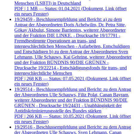
Menschen (LSBTI) in Deutschland
PDF
| 1 MB — Status: 01.04.2021
(Dokument, Link öffnet
ein neues Fenster)
19/29459 - Beschlussempfehlung und Bericht: a) zu dem
Antrag der Abgeordneten Doris Achelwilm, Dr. Petra Sitte,
Gökay Akbulut, Simone Barrientos, weiterer Abgeordneter
und der Fraktion DIE LINKE. - Drucksache 19/17791 -
Fremdbestimmte Operationen an trans- und
intergeschlechtlichen Menschen - Aufarbeiten, Entschuldigen
und Entschädigen b) zu dem Antrag der Abgeordneten Sven
Lehmann, Ulle Schauws, Kai Gehring, weiterer Abgeordneter
und der Fraktion BÜNDNIS 90/DIE GRÜNEN -
Drucksache 19/22214 - Entschädigungsfonds für trans- und
intergeschlechtliche Menschen
PDF
| 268 KB — Status: 07.05.2021
(Dokument, Link öffnet
ein neues Fenster)
19/29514 - Beschlussempfehlung und Bericht: zu dem Antrag
der Abgeordneten Ulle Schauws, Filiz Polat, Canan Bayram,
weiterer Abgeordneter und der Fraktion BÜNDNIS 90/DIE
GRÜNEN - Drucksache 19/24431 - Unabhängigkeit der
Antidiskriminierungsstelle des Bundes stärken
PDF
| 266 KB — Status: 10.05.2021
(Dokument, Link öffnet
ein neues Fenster)
19/29516 - Beschlussempfehlung und Bericht: zu dem Antrag
der Abgeordneten Ulle Schauws, Sven Lehmann, Canan