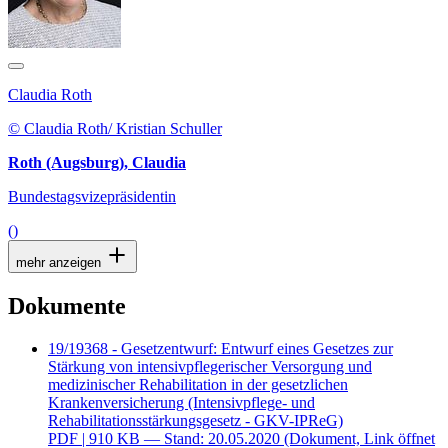
Claudia Roth
© Claudia Roth/ Kristian Schuller
Roth (Augsburg), Claudia
Bundestagsvizepräsidentin
()
mehr anzeigen
Dokumente
19/19368 - Gesetzentwurf: Entwurf eines Gesetzes zur
Stärkung von intensivpflegerischer Versorgung und
medizinischer Rehabilitation in der gesetzlichen
Krankenversicherung (Intensivpflege- und
Rehabilitationsstärkungsgesetz - GKV-IPReG)
PDF
| 910 KB — Stand: 20.05.2020
(Dokument, Link öffnet