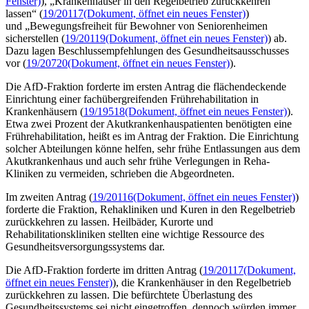
Fenster)
), „Krankenhäuser in den Regelbetrieb zurückkehren
lassen“ (
19/20117
(Dokument, öffnet ein neues Fenster)
)
und „Bewegungsfreiheit für Bewohner von Seniorenheimen
sicherstellen (
19/20119
(Dokument, öffnet ein neues Fenster)
) ab.
Dazu lagen Beschlussempfehlungen des Gesundheitsausschusses
vor (
19/20720
(Dokument, öffnet ein neues Fenster)
).
Die AfD-Fraktion forderte im ersten Antrag die flächendeckende
Einrichtung einer fachübergreifenden Frührehabilitation in
Krankenhäusern (
19/19518
(Dokument, öffnet ein neues Fenster)
).
Etwa zwei Prozent der Akutkrankenhauspatienten benötigten eine
Frührehabilitation, heißt es im Antrag der Fraktion. Die Einrichtung
solcher Abteilungen könne helfen, sehr frühe Entlassungen aus dem
Akutkrankenhaus und auch sehr frühe Verlegungen in Reha-
Kliniken zu vermeiden, schrieben die Abgeordneten.
Im zweiten Antrag (
19/20116
(Dokument, öffnet ein neues Fenster)
)
forderte die Fraktion, Rehakliniken und Kuren in den Regelbetrieb
zurückkehren zu lassen. Heilbäder, Kurorte und
Rehabilitationskliniken stellten eine wichtige
Ressource
des
Gesundheitsversorgungssystems dar.
Die AfD-Fraktion forderte im dritten Antrag (
19/20117
(Dokument,
öffnet ein neues Fenster)
), die Krankenhäuser in den Regelbetrieb
zurückkehren zu lassen. Die befürchtete Überlastung des
Gesundheitssystems sei nicht eingetroffen, dennoch würden immer