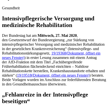
Gesundheit
Intensivpflegeri­sche Ver­sor­gung und
medizi­ni­sche Reha­bili­tation
Der Bundestag hat am
Mittwoch, 27. Mai 2020
,
den Gesetzentwurf der Bundesregierung „zur Stärkung von
intensivpflegerischer Versorgung und medizinischer Rehabilitation
in der gesetzlichen Krankenversicherung“ (Intensivpflege- und
Rehabilitationsstärkungsgesetz,
19/19368
(Dokument, öffnet ein
neues Fenster)
) in erster Lesung zusammen mit einem Antrag
der AfD-Fraktion mit dem Titel „Fachübergreifende
Frührehabilitation flächendeckend einrichten – Nahtlose
Rehabilitationskette herstellen, Krankenhausstandorte erhalten und
stärken“ (
19/19518
(Dokument, öffnet ein neues Fenster)
) beraten.
Beide Vorlagen wurden im Anschluss zur federführenden Beratung
in den Gesundheitsausschuss überwiesen.
„Fehlanreize in der Intensivpflege
beseitigen“