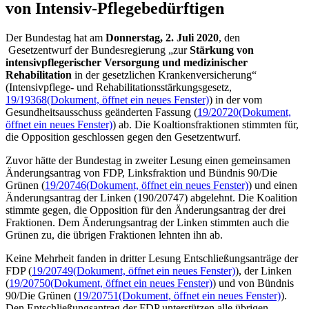
von Intensiv-Pflege­bedürftigen
Der Bundestag hat am
Donnerstag, 2. Juli 2020
, den
Gesetzentwurf der Bundesregierung „zur
Stärkung von
intensivpflegerischer Versorgung und medizinischer
Rehabilitation
in der gesetzlichen Krankenversicherung“
(Intensivpflege- und Rehabilitationsstärkungsgesetz,
19/19368
(Dokument, öffnet ein neues Fenster)
) in der vom
Gesundheitsausschuss geänderten Fassung (
19/20720
(Dokument,
öffnet ein neues Fenster)
) ab. Die Koaltionsfraktionen stimmten für,
die Opposition geschlossen gegen den Gesetzentwurf.
Zuvor hätte der Bundestag in zweiter Lesung einen gemeinsamen
Änderungsantrag von FDP, Linksfraktion und Bündnis 90/Die
Grünen (
19/20746
(Dokument, öffnet ein neues Fenster)
) und einen
Änderungsantrag der Linken (190/20747) abgelehnt. Die Koalition
stimmte gegen, die Opposition für den Änderungsantrag der drei
Fraktionen. Dem Änderungsantrag der Linken stimmten auch die
Grünen zu, die übrigen Fraktionen lehnten ihn ab.
Keine Mehrheit fanden in dritter Lesung Entschließungsanträge der
FDP (
19/20749
(Dokument, öffnet ein neues Fenster)
), der Linken
(
19/20750
(Dokument, öffnet ein neues Fenster)
) und von Bündnis
90/Die Grünen (
19/20751
(Dokument, öffnet ein neues Fenster)
).
Den Entschließungsantrag der FDP unterstützen alle übrigen