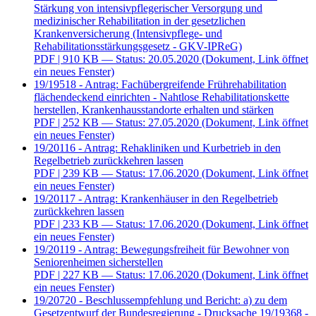
Stärkung von intensivpflegerischer Versorgung und
medizinischer Rehabilitation in der gesetzlichen
Krankenversicherung (Intensivpflege- und
Rehabilitationsstärkungsgesetz - GKV-IPReG)
PDF
| 910 KB — Status: 20.05.2020
(Dokument, Link öffnet
ein neues Fenster)
19/19518 - Antrag: Fachübergreifende Frührehabilitation
flächendeckend einrichten - Nahtlose Rehabilitationskette
herstellen, Krankenhausstandorte erhalten und stärken
PDF
| 252 KB — Status: 27.05.2020
(Dokument, Link öffnet
ein neues Fenster)
19/20116 - Antrag: Rehakliniken und Kurbetrieb in den
Regelbetrieb zurückkehren lassen
PDF
| 239 KB — Status: 17.06.2020
(Dokument, Link öffnet
ein neues Fenster)
19/20117 - Antrag: Krankenhäuser in den Regelbetrieb
zurückkehren lassen
PDF
| 233 KB — Status: 17.06.2020
(Dokument, Link öffnet
ein neues Fenster)
19/20119 - Antrag: Bewegungsfreiheit für Bewohner von
Seniorenheimen sicherstellen
PDF
| 227 KB — Status: 17.06.2020
(Dokument, Link öffnet
ein neues Fenster)
19/20720 - Beschlussempfehlung und Bericht: a) zu dem
Gesetzentwurf der Bundesregierung - Drucksache 19/19368 -