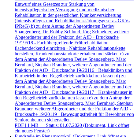
Entwurf eines Gesetzes zur Stärkung von
intensivpflegerischer Versorgung und medizinischer
Rehabilitation in der gesetzlichen Krankenversicherung
(Intensivpflege- und Rehabilitationsstärkungsgesetz - GKV-
IPReG) b) zu dem Antrag der Abgeordneten Detlev
Spangenberg, Dr. Robby Schlund, Jörg Schneider, weiterer
Abgeordneter und der Fraktion der AfD - Drucksache
19/19518 - Fachübergreifende Frührehabilitation
flächendeckend einrichten - Nahtlose Rehabilitationskette
herstellen, Krankenhausstandorte erhalten und stärken c) zu
dem Antrag der Abgeordneten Detlev Spangenberg, Marc
Bernhard, Stephan Brandner, weiterer Abgeordneter und der
Fraktion der AfD - Drucksache 19/20116 - Rehakliniken und
Kurbetrieb in den Regelbetrieb zurückkehren lassen d) zu
dem Antrag der Abgeordneten Detlev Spangenberg, Marc
Bernhard, Stephan Brandner, weiterer Abgeordneter und der
Fraktion der AfD - Drucksache 19/20117 - Krankenhäuser in
den Regelbetrieb zurückkehren lassen e) zu dem Antrag der
Abgeordneten Detlev Spangenberg, Marc Bernhard, Stephan
Brandner, weiterer Abgeordneter und der Fraktion der AfD -
Drucksache 19/20119 - Bewegungsfreiheit für Bewohner von
Seniorenheimen sicherstellen
PDF
| 1 MB — Status: 01.07.2020
(Dokument, Link öffnet
ein neues Fenster)
Fundstelle im Plenarprotokoll
(Dokument, Link öffnet ein