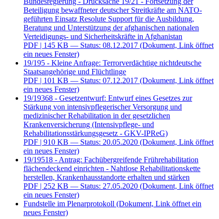
Bundesregierung - Drucksache 19/21 - Fortsetzung der
Beteiligung bewaffneter deutscher Streitkräfte am NATO-
geführten Einsatz Resolute Support für die Ausbildung,
Beratung und Unterstützung der afghanischen nationalen
Verteidigungs- und Sicherheitskräfte in Afghanistan
PDF
| 145 KB — Status: 08.12.2017
(Dokument, Link öffnet
ein neues Fenster)
19/195 - Kleine Anfrage: Terrorverdächtige nichtdeutsche
Staatsangehörige und Flüchtlinge
PDF
| 101 KB — Status: 07.12.2017
(Dokument, Link öffnet
ein neues Fenster)
19/19368 - Gesetzentwurf: Entwurf eines Gesetzes zur
Stärkung von intensivpflegerischer Versorgung und
medizinischer Rehabilitation in der gesetzlichen
Krankenversicherung (Intensivpflege- und
Rehabilitationsstärkungsgesetz - GKV-IPReG)
PDF
| 910 KB — Status: 20.05.2020
(Dokument, Link öffnet
ein neues Fenster)
19/19518 - Antrag: Fachübergreifende Frührehabilitation
flächendeckend einrichten - Nahtlose Rehabilitationskette
herstellen, Krankenhausstandorte erhalten und stärken
PDF
| 252 KB — Status: 27.05.2020
(Dokument, Link öffnet
ein neues Fenster)
Fundstelle im Plenarprotokoll
(Dokument, Link öffnet ein
neues Fenster)