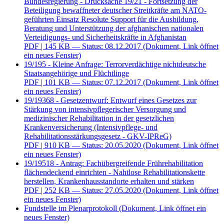
Bundesregierung - Drucksache 19/21 - Fortsetzung der
Beteiligung bewaffneter deutscher Streitkräfte am NATO-
geführten Einsatz Resolute Support für die Ausbildung,
Beratung und Unterstützung der afghanischen nationalen
Verteidigungs- und Sicherheitskräfte in Afghanistan
PDF
| 145 KB — Status: 08.12.2017
(Dokument, Link öffnet
ein neues Fenster)
19/195 - Kleine Anfrage: Terrorverdächtige nichtdeutsche
Staatsangehörige und Flüchtlinge
PDF
| 101 KB — Status: 07.12.2017
(Dokument, Link öffnet
ein neues Fenster)
19/19368 - Gesetzentwurf: Entwurf eines Gesetzes zur
Stärkung von intensivpflegerischer Versorgung und
medizinischer Rehabilitation in der gesetzlichen
Krankenversicherung (Intensivpflege- und
Rehabilitationsstärkungsgesetz - GKV-IPReG)
PDF
| 910 KB — Status: 20.05.2020
(Dokument, Link öffnet
ein neues Fenster)
19/19518 - Antrag: Fachübergreifende Frührehabilitation
flächendeckend einrichten - Nahtlose Rehabilitationskette
herstellen, Krankenhausstandorte erhalten und stärken
PDF
| 252 KB — Status: 27.05.2020
(Dokument, Link öffnet
ein neues Fenster)
Fundstelle im Plenarprotokoll
(Dokument, Link öffnet ein
neues Fenster)