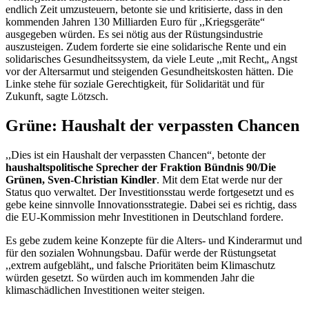
endlich Zeit umzusteuern, betonte sie und kritisierte, dass in den
kommenden Jahren 130 Milliarden Euro für ,,Kriegsgeräte“
ausgegeben würden. Es sei nötig aus der Rüstungsindustrie
auszusteigen. Zudem forderte sie eine solidarische Rente und ein
solidarisches Gesundheitssystem, da viele Leute ,,mit Recht„ Angst
vor der Altersarmut und steigenden Gesundheitskosten hätten. Die
Linke stehe für soziale Gerechtigkeit, für Solidarität und für
Zukunft, sagte Lötzsch.
Grüne: Haushalt der verpassten Chancen
,,Dies ist ein Haushalt der verpassten Chancen“, betonte der
haushaltspolitische Sprecher der Fraktion Bündnis 90/Die
Grünen, Sven-Christian Kindler
. Mit dem
Etat
werde nur der
Status quo verwaltet. Der Investitionsstau werde fortgesetzt und es
gebe keine sinnvolle Innovationsstrategie. Dabei sei es richtig, dass
die EU-Kommission mehr Investitionen in Deutschland fordere.
Es gebe zudem keine Konzepte für die Alters- und Kinderarmut und
für den sozialen Wohnungsbau. Dafür werde der Rüstungsetat
,,extrem aufgebläht„ und falsche Prioritäten beim Klimaschutz
würden gesetzt. So würden auch im kommenden Jahr die
klimaschädlichen Investitionen weiter steigen.