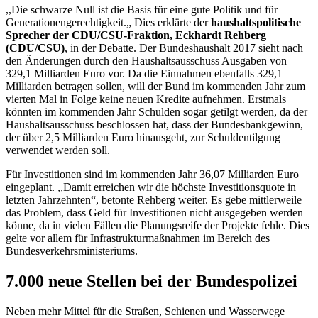
,,Die schwarze Null ist die Basis für eine gute Politik und für
Generationengerechtigkeit.„ Dies erklärte der
haushaltspolitische
Sprecher der CDU/CSU-Fraktion, Eckhardt Rehberg
(CDU/CSU)
, in der Debatte. Der Bundeshaushalt 2017 sieht nach
den Änderungen durch den Haushaltsausschuss Ausgaben von
329,1 Milliarden Euro vor. Da die Einnahmen ebenfalls 329,1
Milliarden betragen sollen, will der Bund im kommenden Jahr zum
vierten Mal in Folge keine neuen Kredite aufnehmen. Erstmals
könnten im kommenden Jahr Schulden sogar getilgt werden, da der
Haushaltsausschuss beschlossen hat, dass der Bundesbankgewinn,
der über 2,5 Milliarden Euro hinausgeht, zur Schuldentilgung
verwendet werden soll.
Für Investitionen sind im kommenden Jahr 36,07 Milliarden Euro
eingeplant. ,,Damit erreichen wir die höchste Investitionsquote in
letzten Jahrzehnten“, betonte Rehberg weiter. Es gebe mittlerweile
das Problem, dass Geld für Investitionen nicht ausgegeben werden
könne, da in vielen Fällen die Planungsreife der Projekte fehle. Dies
gelte vor allem für Infrastrukturmaßnahmen im Bereich des
Bundesverkehrsministeriums.
7.000 neue Stellen bei der Bundespolizei
Neben mehr Mittel für die Straßen, Schienen und Wasserwege