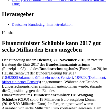
Link)
Herausgeber
Deutscher Bundestag, Internetredaktion
Haushalt
Finanzminister Schäuble kann 2017 gut
sechs Milliarden Euro ausgeben
Der Bundestag hat am
Dienstag, 22. November 2016
, in zweiter
Beratung die
Etats
2017 des
Bundesfinanzministeriums
(Einzelplan 08)
und des
Bundesrechnungshofes
(Einzelplan 20) im
Haushaltsentwurf der Bundesregierung für 2017
(
18/9200
(Dokument, öffnet ein neues Fenster)
,
18/9202
(Dokument,
öffnet ein neues Fenster)
) angenommen. Während der
Etat
des
Bundesrechnungshofes einstimmig angenommen wurde, stimmte
die Opposition gegen den
Etat
des
Finanzministeriums.
Bundesfinanzminister Dr. Wolfgang
Schäuble (CDU)
soll 6,19 Milliarden Euro ausgeben können
(2016: 5,89 Milliarden Euro). Im Regierungsentwurf waren
Ausgaben von sechs Milliarden Euro vorgesehen gewesen. Dem