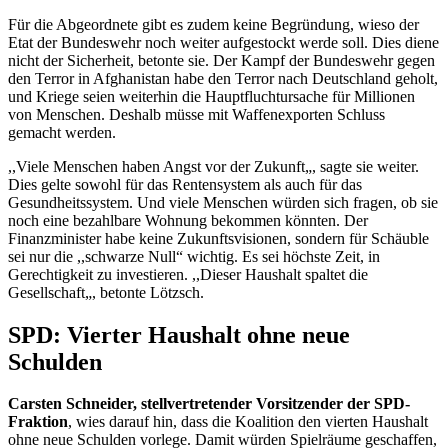
Für die Abgeordnete gibt es zudem keine Begründung, wieso der
Etat
der Bundeswehr noch weiter aufgestockt werde soll. Dies diene
nicht der Sicherheit, betonte sie. Der Kampf der Bundeswehr gegen
den Terror in Afghanistan habe den Terror nach Deutschland geholt,
und Kriege seien weiterhin die Hauptfluchtursache für Millionen
von Menschen. Deshalb müsse mit Waffenexporten Schluss
gemacht werden.
,,Viele Menschen haben Angst vor der Zukunft„, sagte sie weiter.
Dies gelte sowohl für das Rentensystem als auch für das
Gesundheitssystem. Und viele Menschen würden sich fragen, ob sie
noch eine bezahlbare Wohnung bekommen könnten. Der
Finanzminister habe keine Zukunftsvisionen, sondern für Schäuble
sei nur die ,,schwarze Null“ wichtig. Es sei höchste Zeit, in
Gerechtigkeit zu investieren. ,,Dieser Haushalt spaltet die
Gesellschaft„, betonte Lötzsch.
SPD: Vierter Haushalt ohne neue
Schulden
Carsten Schneider, stellvertretender Vorsitzender der SPD-
Fraktion
, wies darauf hin, dass die Koalition den vierten Haushalt
ohne neue Schulden vorlege. Damit würden Spielräume geschaffen,