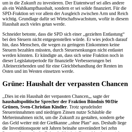
um in die Zukunft zu investieren. Der Etatentwurf sei alles andere
als ein Wahlkampfhaushalt, sondern er sei solide finanziert. Für die
SPD-Fraktion sei vor allem der Ausgleich zwischen Arm und Reich
wichtig. Grundlage dafür sei Wirtschaftswachstum, wofür in diesem
Haushalt auch vieles getan werde.
Schneider betonte, dass die SPD sich einer ,,gezielten Entlastung“
bei den Steuern nicht entgegenstellen würde. Er wies jedoch darauf
hin, dass Menschen, die wegen zu geringem Einkommen keine
Steuern bezahlen müssten, durch Steuersenkungen nicht entlastet
werden könnten. Er kündigte an, dass sich seine Fraktion noch in
dieser Legislaturperiode für finanzielle Verbesserungen bei
Alleinerziehenden und für eine Gleichbehandlung der Renten im
Osten und im Westen einsetzen werde.
Grüne: Haushalt der verpassten Chancen
,,Dies ist ein Haushalt der verpassten Chancen„, sagte der
haushaltspolitische Sprecher der Fraktion Bündnis 90/Die
Grünen, Sven-Christian Kindler
. Trotz sprudelnder
Steuereinnahmen und niedrigen Zinsen nutze Schäuble die
Mehreinnahmen nicht, um die Zukunft zu gestalten, sondern gebe
das Geld weiter mit der Gießkanne ,,ohne Plan“ aus. Deshalb liege
die Investitionsquote seit Jahren beinahe unverändert bei zehn