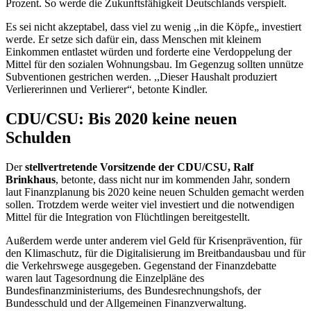
Prozent. So werde die Zukunftsfähigkeit Deutschlands verspielt.
Es sei nicht akzeptabel, dass viel zu wenig ,,in die Köpfe„ investiert
werde. Er setze sich dafür ein, dass Menschen mit kleinem
Einkommen entlastet würden und forderte eine Verdoppelung der
Mittel für den sozialen Wohnungsbau. Im Gegenzug sollten unnütze
Subventionen gestrichen werden. ,,Dieser Haushalt produziert
Verliererinnen und Verlierer“, betonte Kindler.
CDU/CSU: Bis 2020 keine neuen
Schulden
Der
stellvertretende Vorsitzende der CDU/CSU, Ralf
Brinkhaus
, betonte, dass nicht nur im kommenden Jahr, sondern
laut Finanzplanung bis 2020 keine neuen Schulden gemacht werden
sollen. Trotzdem werde weiter viel investiert und die notwendigen
Mittel für die Integration von Flüchtlingen bereitgestellt.
Außerdem werde unter anderem viel Geld für Krisenprävention, für
den Klimaschutz, für die Digitalisierung im Breitbandausbau und für
die Verkehrswege ausgegeben. Gegenstand der Finanzdebatte
waren laut Tagesordnung die Einzelpläne des
Bundesfinanzministeriums, des Bundesrechnungshofs, der
Bundesschuld und der Allgemeinen Finanzverwaltung.