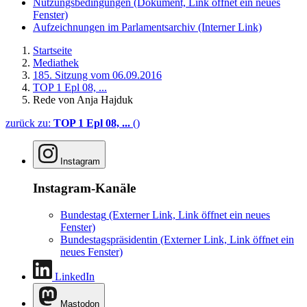
Nutzungsbedingungen
(Dokument, Link öffnet ein neues
Fenster)
Aufzeichnungen im Parlamentsarchiv
(Interner Link)
Startseite
Mediathek
185. Sitzung vom 06.09.2016
TOP 1 Epl 08, ...
Rede von Anja Hajduk
zurück zu:
TOP 1 Epl 08, ...
()
Instagram
Instagram-Kanäle
Bundestag
(Externer Link, Link öffnet ein neues
Fenster)
Bundestagspräsidentin
(Externer Link, Link öffnet ein
neues Fenster)
LinkedIn
Mastodon