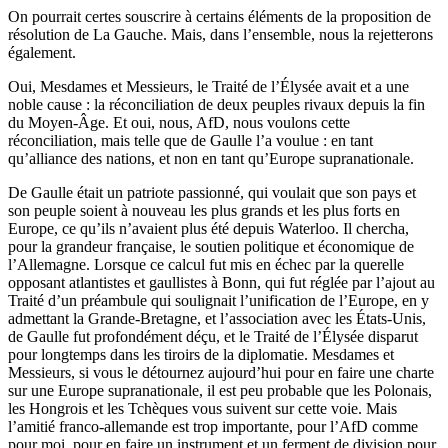
On pourrait certes souscrire à certains éléments de la proposition de
résolution de La Gauche. Mais, dans l’ensemble, nous la rejetterons
également.
Oui, Mesdames et Messieurs, le Traité de l’Élysée avait et a une
noble cause : la réconciliation de deux peuples rivaux depuis la fin
du Moyen-Âge. Et oui, nous, AfD, nous voulons cette
réconciliation, mais telle que de Gaulle l’a voulue : en tant
qu’alliance des nations, et non en tant qu’Europe supranationale.
De Gaulle était un patriote passionné, qui voulait que son pays et
son peuple soient à nouveau les plus grands et les plus forts en
Europe, ce qu’ils n’avaient plus été depuis Waterloo. Il chercha,
pour la grandeur française, le soutien politique et économique de
l’Allemagne. Lorsque ce calcul fut mis en échec par la querelle
opposant atlantistes et gaullistes à Bonn, qui fut réglée par l’ajout au
Traité d’un préambule qui soulignait l’unification de l’Europe, en y
admettant la Grande-Bretagne, et l’association avec les États-Unis,
de Gaulle fut profondément déçu, et le Traité de l’Élysée disparut
pour longtemps dans les tiroirs de la diplomatie. Mesdames et
Messieurs, si vous le détournez aujourd’hui pour en faire une charte
sur une Europe supranationale, il est peu probable que les Polonais,
les Hongrois et les Tchèques vous suivent sur cette voie. Mais
l’amitié franco-allemande est trop importante, pour l’AfD comme
pour moi, pour en faire un instrument et un ferment de division pour