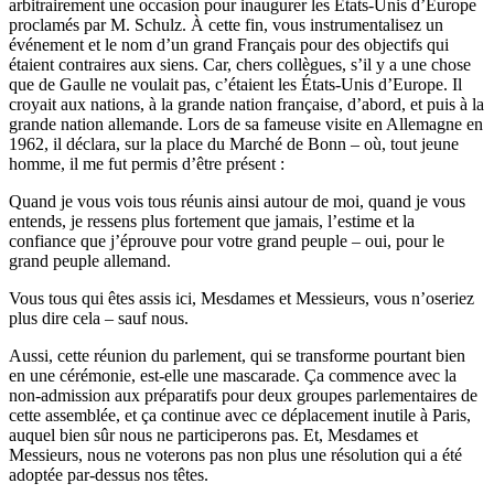
arbitrairement une occasion pour inaugurer les États-Unis d’Europe
proclamés par M. Schulz. À cette fin, vous instrumentalisez un
événement et le nom d’un grand Français pour des objectifs qui
étaient contraires aux siens. Car, chers collègues, s’il y a une chose
que de Gaulle ne voulait pas, c’étaient les États-Unis d’Europe. Il
croyait aux nations, à la grande nation française, d’abord, et puis à la
grande nation allemande. Lors de sa fameuse visite en Allemagne en
1962, il déclara, sur la place du Marché de Bonn – où, tout jeune
homme, il me fut permis d’être présent :
Quand je vous vois tous réunis ainsi autour de moi, quand je vous
entends, je ressens plus fortement que jamais, l’estime et la
confiance que j’éprouve pour votre grand peuple – oui, pour le
grand peuple allemand.
Vous tous qui êtes assis ici, Mesdames et Messieurs, vous n’oseriez
plus dire cela – sauf nous.
Aussi, cette réunion du parlement, qui se transforme pourtant bien
en une cérémonie, est-elle une mascarade. Ça commence avec la
non-admission aux préparatifs pour deux groupes parlementaires de
cette assemblée, et ça continue avec ce déplacement inutile à Paris,
auquel bien sûr nous ne participerons pas. Et, Mesdames et
Messieurs, nous ne voterons pas non plus une résolution qui a été
adoptée par-dessus nos têtes.