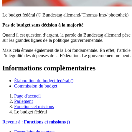
Le budget fédéral (© Bundestag allemand/ Thomas Imo/ photothek)
Pas de budget sans décision à la majorité
Quand il est question d’argent, la parole du
Bundestag
allemand pèse d
sur les grandes lignes de la politique gouvernementale.
Mais cela émane également de la Loi fondamentale. En effet, l’articl
l’intégralité des dépenses de la Fédération. Le gouvernement ne peut 
Informations complémentaires
Élaboration du budget fédéral
()
Commission du budget
Page d'accueil
Parlement
Fonctions et missions
Le budget fédéral
Revenir à :
Fonctions et missions
()
Formulaire de contact