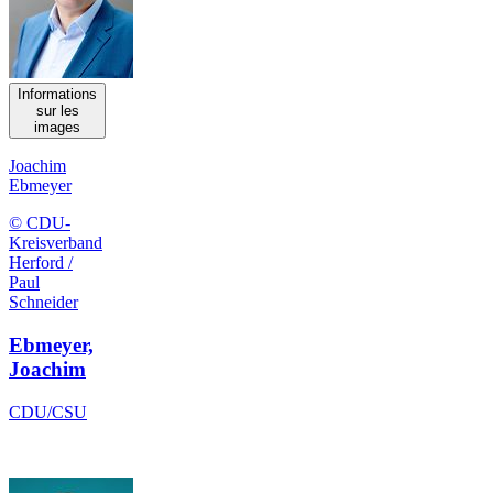
Informations
sur les
images
Joachim
Ebmeyer
© CDU-
Kreisverband
Herford /
Paul
Schneider
Ebmeyer,
Joachim
CDU/CSU