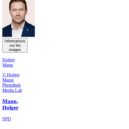
Informations
sur les
images
Holger
Mann
© Holger
Mann/
Photothek
Media Lab
Mann,
Holger
SPD