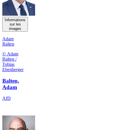
Informations
sur les
images
Adam
Balten
© Adam
Balten /
Tobias
Ebenberger
Balten,
Adam
AfD