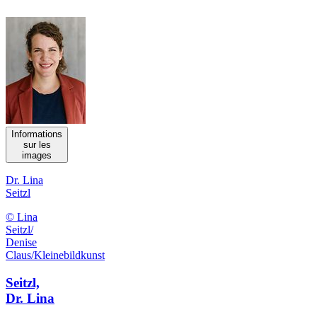
Informations
sur les
images
Dr. Lina
Seitzl
© Lina
Seitzl/
Denise
Claus/Kleinebildkunst
Seitzl,
Dr. Lina