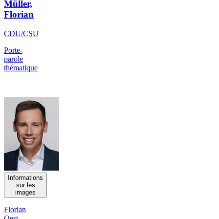
Müller,
Florian
CDU/CSU
Porte-
parole
thématique
Informations
sur les
images
Florian
Oest