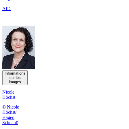
AfD
Informations
sur les
images
Nicole
Höchst
© Nicole
Höchst/
Hagen
Schnauß