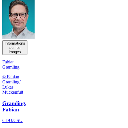
Informations
sur les
images
Fabian
Gramling
© Fabian
Gramling/
Lukas
Muckenfuß
Gramling,
Fabian
CDU/CSU