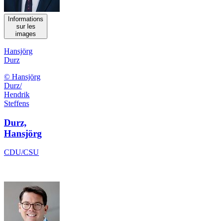
Informations
sur les
images
Hansjörg
Durz
© Hansjörg
Durz/
Hendrik
Steffens
Durz,
Hansjörg
CDU/CSU