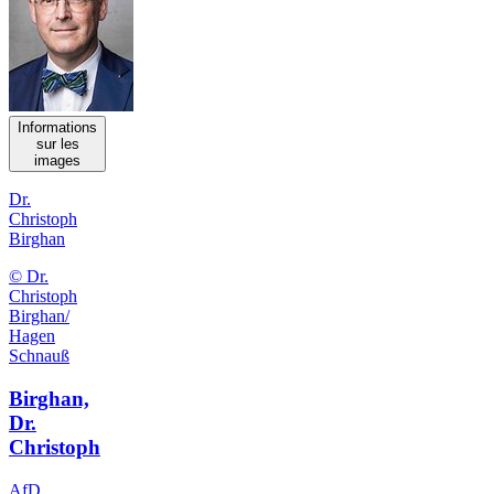
Informations
sur les
images
Dr.
Christoph
Birghan
© Dr.
Christoph
Birghan/
Hagen
Schnauß
Birghan,
Dr.
Christoph
AfD