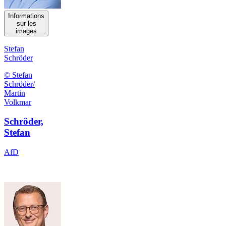
Informations
sur les
images
Stefan
Schröder
© Stefan
Schröder/
Martin
Volkmar
Schröder,
Stefan
AfD