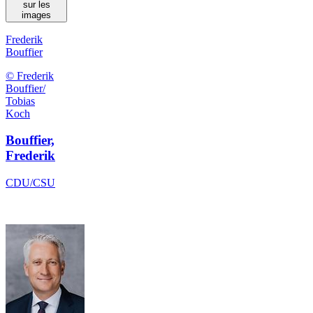
sur les
images
Frederik
Bouffier
© Frederik
Bouffier/
Tobias
Koch
Bouffier,
Frederik
CDU/CSU