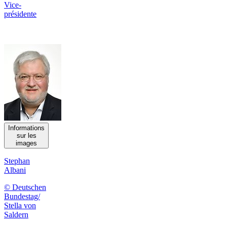
Vice-
présidente
Informations
sur les
images
Stephan
Albani
© Deutschen
Bundestag/
Stella von
Saldern