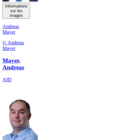
Informations
sur les
images
Andreas
Mayer
© Andreas
Mayer
Mayer,
Andreas
AfD