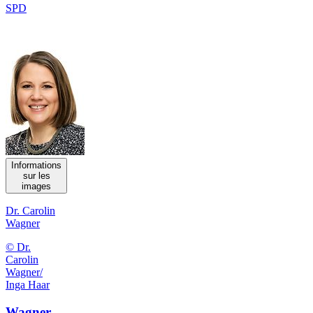
SPD
Informations
sur les
images
Dr. Carolin
Wagner
© Dr.
Carolin
Wagner/
Inga Haar
Wagner,