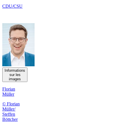
CDU/CSU
Informations
sur les
images
Florian
Müller
© Florian
Müller/
Steffen
Böttcher