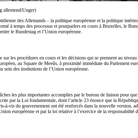
ag allemend/Unger)
tidienne des Allemands – la politique européenne et la politique intérie
ormé à temps des processus et pourparlers en cours à Bruxelles, le Bund
t entre le Bundestag et l’Union européenne.
 sur les procédures en cours et les décisions qui se prennent au niveau
r européen, au Square de Meeûs, à proximité immédiate du Parlement eu
u sein des institutions de l’Union européenne.
s tâches les plus importantes accomplies par le bureau de liaison pour que
rite par la Loi fondamentale, dont l’article 23 énonce que la Républiqu
-à-vis du gouvernement ont été renforcés dans la nouvelle version, adop
nion européenne et par la loi relative à l’exercice de la responsabilité 