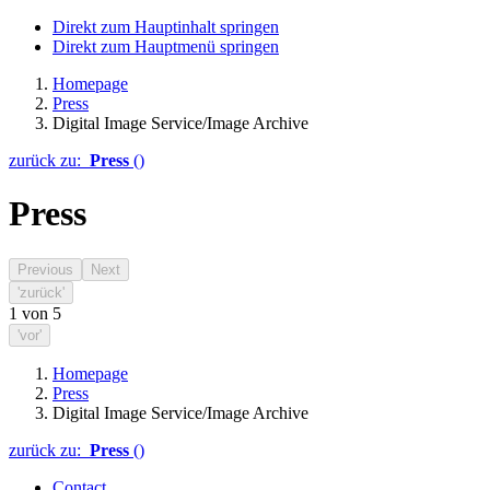
Direkt zum Hauptinhalt springen
Direkt zum Hauptmenü springen
Homepage
Press
Digital Image Service/Image Archive
zurück zu:
Press
()
Press
Previous
Next
'zurück'
1
von
5
'vor'
Homepage
Press
Digital Image Service/Image Archive
zurück zu:
Press
()
Contact