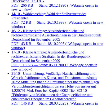
Drucksache 11/6136 -
PDF
| 266 KB — Stand: 20.12.1990
(, Webpage opens in
new window)
14/10 - Wahlvorschlag: Wahl der Stellvertreter des
Präsidenten
PDF
| 72 KB — Stand: 26.10.1998
(, Webpage opens in new
window)
16/12 - Kleine Anfrage: Ausländerfeindliche und
rechtsextremistische Ausschreitungen in der Bundesrepublik
Deutschland im September 2005
PDF
| 43 KB — Stand: 18.10.2005
(, Webpage opens in new
window)
17/10 - Kleine Anfrage: Ausländerfeindliche und
rechtsextremistische Straftaten in der Bundesrepublik
Deutschland im September 2009
PDF
| 118 KB — Stand: 05.11.2009
(, Webpage opens in
new window)
21/10 - Unterrichtung: Vorläufige Haushaltsführung und
Wirtschaftsführung des Klima- und Transformationsfonds
2025; Mitteilung über die Erteilung einer überplanmäßigen
Verpflichtungsermächtigung bis zur Höhe von insgesamt
1,220791 Mrd. Euro bei Kapitel 6092 Titel 893 10
"Förderung von Maßnahmen der Energieeffizienz und
erneuerbarer Energien im Gebäudebereich"
PDF
| 146 KB — Stand: 28.03.2025
(, Webpage opens in