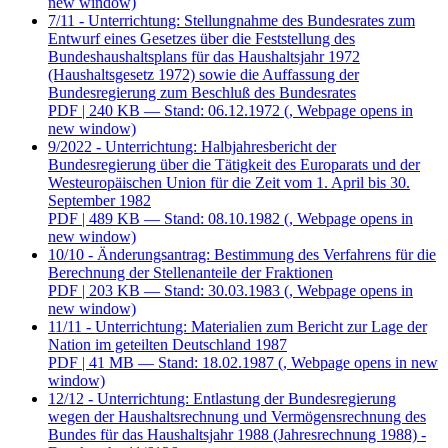
new window)
7/11 - Unterrichtung: Stellungnahme des Bundesrates zum
Entwurf eines Gesetzes über die Feststellung des
Bundeshaushaltsplans für das Haushaltsjahr 1972
(Haushaltsgesetz 1972) sowie die Auffassung der
Bundesregierung zum Beschluß des Bundesrates
PDF
| 240 KB — Stand: 06.12.1972
(, Webpage opens in
new window)
9/2022 - Unterrichtung: Halbjahresbericht der
Bundesregierung über die Tätigkeit des Europarats und der
Westeuropäischen Union für die Zeit vom 1. April bis 30.
September 1982
PDF
| 489 KB — Stand: 08.10.1982
(, Webpage opens in
new window)
10/10 - Änderungsantrag: Bestimmung des Verfahrens für die
Berechnung der Stellenanteile der Fraktionen
PDF
| 203 KB — Stand: 30.03.1983
(, Webpage opens in
new window)
11/11 - Unterrichtung: Materialien zum Bericht zur Lage der
Nation im geteilten Deutschland 1987
PDF
| 41 MB — Stand: 18.02.1987
(, Webpage opens in new
window)
12/12 - Unterrichtung: Entlastung der Bundesregierung
wegen der Haushaltsrechnung und Vermögensrechnung des
Bundes für das Haushaltsjahr 1988 (Jahresrechnung 1988) -