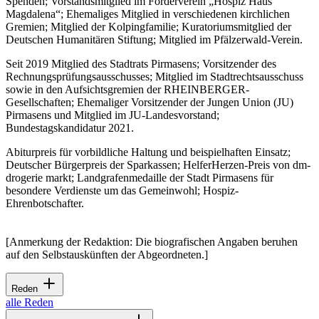
Spenden; Vorstandsmitglied im Förderverein „Hospiz Haus
Magdalena“; Ehemaliges Mitglied in verschiedenen kirchlichen
Gremien; Mitglied der Kolpingfamilie; Kuratoriumsmitglied der
Deutschen Humanitären Stiftung; Mitglied im Pfälzerwald-Verein.
Seit 2019 Mitglied des Stadtrats Pirmasens; Vorsitzender des
Rechnungsprüfungsausschusses; Mitglied im Stadtrechtsausschuss
sowie in den Aufsichtsgremien der RHEINBERGER-
Gesellschaften; Ehemaliger Vorsitzender der Jungen Union (JU)
Pirmasens und Mitglied im JU-Landesvorstand;
Bundestagskandidatur 2021.
Abiturpreis für vorbildliche Haltung und beispielhaften Einsatz;
Deutscher Bürgerpreis der Sparkassen; HelferHerzen-Preis von dm-
drogerie markt; Landgrafenmedaille der Stadt Pirmasens für
besondere Verdienste um das Gemeinwohl; Hospiz-
Ehrenbotschafter.
[Anmerkung der Redaktion: Die biografischen Angaben beruhen
auf den Selbstauskünften der Abgeordneten.]
Reden
alle Reden