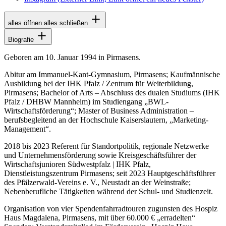
alles öffnen
alles schließen
Biografie
Geboren am 10. Januar 1994 in Pirmasens.
Abitur am Immanuel-Kant-Gymnasium, Pirmasens; Kaufmännische
Ausbildung bei der IHK Pfalz / Zentrum für Weiterbildung,
Pirmasens;
Bachelor of Arts
– Abschluss des dualen Studiums (IHK
Pfalz / DHBW Mannheim) im Studiengang „BWL-
Wirtschaftsförderung“;
Master of Business Administration
–
berufsbegleitend an der Hochschule Kaiserslautern, „
Marketing-
Management
“.
2018 bis 2023 Referent für Standortpolitik, regionale Netzwerke
und Unternehmensförderung sowie Kreisgeschäftsführer der
Wirtschaftsjunioren Südwestpfalz | IHK Pfalz,
Dienstleistungszentrum Pirmasens; seit 2023 Hauptgeschäftsführer
des Pfälzerwald-Vereins e. V., Neustadt an der Weinstraße;
Nebenberufliche Tätigkeiten während der Schul- und Studienzeit.
Organisation von vier Spendenfahrradtouren zugunsten des Hospiz
Haus Magdalena, Pirmasens, mit über 60.000 € „erradelten“