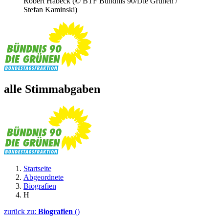
Robert Habeck
(© BTF Bündnis 90/Die Grünen /
Stefan Kaminski)
alle Stimmabgaben
Startseite
Abgeordnete
Biografien
H
zurück zu:
Biografien
()