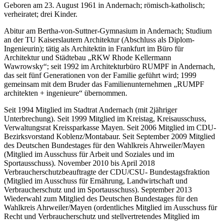
Geboren am 23. August 1961 in Andernach; römisch-katholisch;
verheiratet; drei Kinder.
Abitur am Bertha-von-Suttner-Gymnasium in Andernach; Studium
an der TU Kaiserslautern Architektur (Abschluss als Diplom-
Ingenieurin); tätig als Architektin in Frankfurt im Büro für
Architektur und Städtebau „RKW Rhode Kellermann
Wawrowsky“; seit 1992 im Architekturbüro RUMPF in Andernach,
das seit fünf Generationen von der Familie geführt wird; 1999
gemeinsam mit dem Bruder das Familienunternehmen „RUMPF
architekten + ingenieure“ übernommen.
Seit 1994 Mitglied im Stadtrat Andernach (mit 2jähriger
Unterbrechung). Seit 1999 Mitglied im Kreistag, Kreisausschuss,
Verwaltungsrat Kreissparkasse Mayen. Seit 2006 Mitglied im CDU-
Bezirksvorstand Koblenz/Montabaur. Seit September 2009 Mitglied
des Deutschen Bundestages für den Wahlkreis Ahrweiler/Mayen
(Mitglied im Ausschuss für Arbeit und Soziales und im
Sportausschuss). November 2010 bis April 2018
Verbraucherschutzbeauftragte der CDU/CSU- Bundestagsfraktion
(Mitglied im Ausschuss für Ernährung, Landwirtschaft und
Verbraucherschutz und im Sportausschuss). September 2013
Wiederwahl zum Mitglied des Deutschen Bundestages für den
Wahlkreis Ahrweiler/Mayen (ordentliches Mitglied im Ausschuss für
Recht und Verbraucherschutz und stellvertretendes Mitglied im