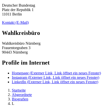
Deutscher Bundestag
Platz der Republik 1
11011 Berlin
Kontakt
(E-Mail)
Wahlkreisbüro
Wahlkreisbüro Nürnberg
Frauentorgraben 3
90443 Nürnberg
Profile im Internet
Homepage
(Externer Link, Link öffnet ein neues Fenster)
Instagram
(Externer Link, Link öffnet ein neues Fenster)
LinkedIn
(Externer Link, Link öffnet ein neues Fenster)
Startseite
Abgeordnete
Biografien
L