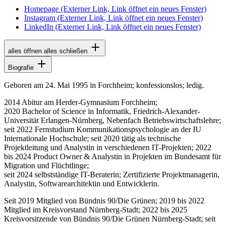
Homepage
(Externer Link, Link öffnet ein neues Fenster)
Instagram
(Externer Link, Link öffnet ein neues Fenster)
LinkedIn
(Externer Link, Link öffnet ein neues Fenster)
alles öffnen
alles schließen
Biografie
Geboren am 24. Mai 1995 in Forchheim; konfessionslos; ledig.
2014 Abitur am Herder-Gymnasium Forchheim;
2020
Bachelor of Science
in Informatik, Friedrich-Alexander-
Universität Erlangen-Nürnberg, Nebenfach Betriebswirtschaftslehre;
seit 2022 Fernstudium Kommunikationspsychologie an der IU
Internationale Hochschule; seit 2020 tätig als technische
Projektleitung und Analystin in verschiedenen IT-Projekten; 2022
bis 2024
Product Owner & Analystin
in Projekten im Bundesamt für
Migration und Flüchtlinge;
seit 2024 selbstständige IT-Beraterin; Zertifizierte Projektmanagerin,
Analystin, Softwarearchitektin und Entwicklerin.
Seit 2019 Mitglied von Bündnis 90/Die Grünen; 2019 bis 2022
Mitglied im Kreisvorstand Nürnberg-Stadt; 2022 bis 2025
Kreisvorsitzende von Bündnis 90/Die Grünen Nürnberg-Stadt; seit